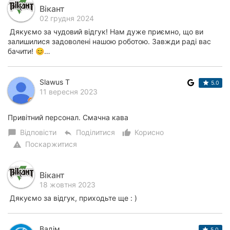
Вікант
02 грудня 2024
Дякуємо за чудовий відгук! Нам дуже приємно, що ви
залишилися задоволені нашою роботою. Завжди раді вас
бачити! 😊…
Slawus T
5.0
11 вересня 2023
Привітний персонал. Смачна кава
Відповісти
Поділитися
Корисно
chat_bubble
reply
thumb_up_alt
Поскаржитися
warning
Вікант
18 жовтня 2023
Дякуємо за відгук, приходьте ще : )
Вадім
5.0