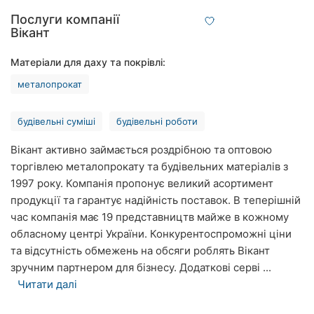
Рівне
Послуги компанії
Вікант
Одеса
Матеріали для даху та покрівлі:
Кропивницький
металопрокат
Київ
будівельні суміші
будівельні роботи
Харків
Вікант активно займається роздрібною та оптовою
Запоріжжя
торгівлею металопрокату та будівельних матеріалів з
1997 року. Компанія пропонує великий асортимент
Дніпро
продукції та гарантує надійність поставок. В теперішній
час компанія має 19 представництв майже в кожному
Львів
обласному центрі України. Конкурентоспроможні ціни
та відсутність обмежень на обсяги роблять Вікант
Кривий
зручним партнером для бізнесу. Додаткові серві ...
Ріг
Читати далі
Миколаїв