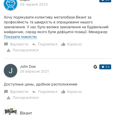
09 червня 2023
Хочу подякувати колективу металобази Вікант за
професійність та швидкість в опрацюванні нашого
замовлення. У нас було велике замовлення на будівельний
майданчик, серед якого були дефіцитні позиції. Менеджер
Сікалюк Наталья на протязі дня не лише відн...
Показати повністю
Відповісти
Поділитися
Корисно
chat_bubble
reply
thumb_up_alt
Поскаржитися
warning
John Doe
5.0
29 вересня 2021
Доступные цены, удобное расположение
Відповісти
Поділитися
Корисно
chat_bubble
reply
thumb_up_alt
Поскаржитися
warning
Вікант