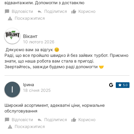
відвантажили. Допомогли з доставклю
Відповісти
Поділитися
Корисно
chat_bubble
reply
thumb_up_alt
Поскаржитися
warning
Вікант
10 лютого 2026
Дякуємо вам за відгук 😊
Раді, що все пройшло швидко й без зайвих турбот. Приємно
знати, що наша робота вам стала в пригоді.
Звертайтесь, завжди будемо раді допомогти 🤝
Ірина
5.0
18 січня 2025
Широкий асортимент, адекватні ціни, нормальне
обслуговування
Відповісти
Поділитися
Корисно
chat_bubble
reply
thumb_up_alt
Поскаржитися
warning