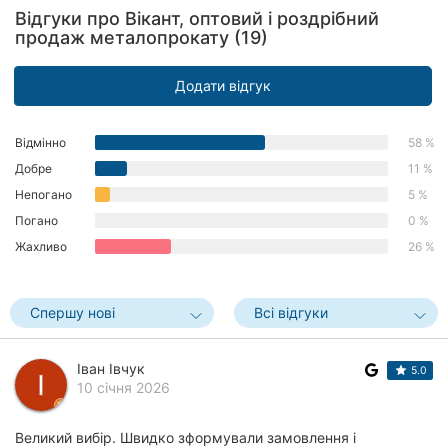
Відгуки про Вікант, оптовий і роздрібний
Херсон
продаж металопрокату (19)
Полтава
Додати відгук
Чернігів
Відмінно
58 %
Черкаси
Добре
11 %
Чернівці
Непогано
5 %
Погано
0 %
Суми
Жахливо
26 %
Івано-
Франківськ
Спершу нові
Всі відгуки
Луцьк
Іван Івчук
5.0
Ужгород
10 січня 2026
Карпати
Великий вибір. Швидко зформували замовлення і