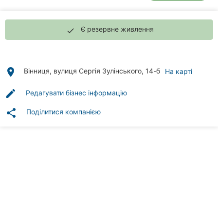
Автошколи
Ресторани
Є резервне живлення
done
Всі
рубрики
place
Вінниця, вулиця Сергія Зулінського, 14-б
На карті
edit
Редагувати бізнес інформацію
share
Поділитися компанією
Всі
міста:
Вінниця
Житомир
Тернопіль
Хмельницький