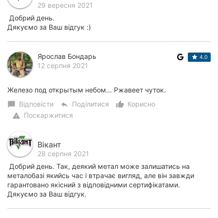
29 вересня 2021
Добрий день.
Дякуємо за Ваш відгук :)
Ярослав Бондарь
4.0
12 серпня 2021
Железо под открытым небом... Ржавеет чуток.
Відповісти
Поділитися
Корисно
chat_bubble
reply
thumb_up_alt
Поскаржитися
warning
Вікант
28 серпня 2021
Добрий день. Так, деякий метал може залишатись на
металобазі якийсь час і втрачає вигляд, але він завжди
гарантовано якісний з відповідними сертифікатами.
Дякуємо за Ваш відгук.