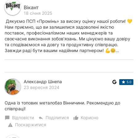
Вікант
18 січня 2025
Дякуємо ПСП «Промінь» за високу оцінку нашої роботи! 💛
Нам приємно, що ви залишилися задоволені якістю
поставок, професіоналізмом наших менеджерів та
своєчасне виконання зобов’язань. Ми цінуємо вашу довіру
та сподіваємося на довгу та продуктивну співпрацю.
Завжди раді бути вашим надійним партнером! 💪😊…
Александр Шнепа
5.0
23 вересня 2024
Одна із топових металобаз Вінничини. Рекомендую до
співпраці!
Відповісти
Поділитися
Корисно
chat_bubble
reply
thumb_up_alt
Поскаржитися
warning