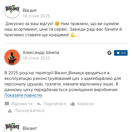
Вікант
18 січня 2025
Дякуємо за ваш відгук! 😊 Нам приємно, що ви оцінили
наш асортимент, ціни та сервіс. Завжди раді вас бачити й
прагнемо ставати ще кращими! 💪…
Александр Шнепа
5.0
18 січня 2025
В 2025 році на території Вікант_Вінниця вводиться в
експлуатацію реконструйований цех з адмінбідівлею для
персоналу (душові, туалети, кімнати відпочинку інше). В
данному цеху передбачається розміщення виробничих
потужностей та зберігання металлопрока...
Показати повністю
Відповісти
Поділитися
Корисно
chat_bubble
reply
thumb_up_alt
Поскаржитися
warning
Вікант