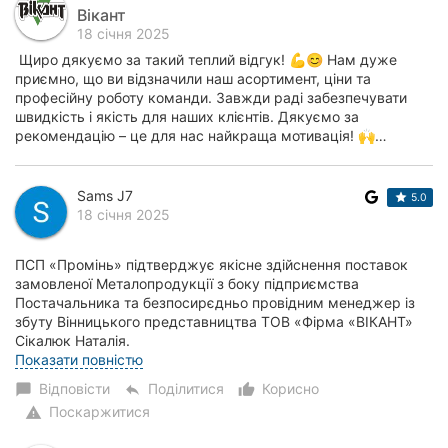
Вікант
18 січня 2025
Щиро дякуємо за такий теплий відгук! 💪😊 Нам дуже
приємно, що ви відзначили наш асортимент, ціни та
професійну роботу команди. Завжди раді забезпечувати
швидкість і якість для наших клієнтів. Дякуємо за
рекомендацію – це для нас найкраща мотивація! 🙌…
Sams J7
5.0
18 січня 2025
ПСП «Промінь» підтверджує якісне здійснення поставок
замовленої Металопродукції з боку підприємства
Постачальника та безпосирєдньо провідним менеджер із
збуту Вінницького представництва ТОВ «Фірма «ВІКАНТ»
Сікалюк Наталія.
Зобовязання між сторонами в...
Показати повністю
Відповісти
Поділитися
Корисно
chat_bubble
reply
thumb_up_alt
Поскаржитися
warning