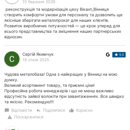
10 березня 2026
реконструкція та модернізація цеху Вікант_Вінниця
створить комфортні умови для персоналу та дозволить ще
якісніше зберігати металопрокат для наших клієнтів.
Розвиток виробничих потужностей — це крок уперед для
всього представництва та зміцнення наших партнерських
відносин.
Сергій Якимчук
5.0
18 січня 2025
Чудова металобаза! Одна з найкращих у Вінниці на мою
думку.
Великий асортимент товару, та приємні ціни!
Професійна робота менеджерів і що не менш важливо
відсутність зайвої волокіти при завантаженнях. Все швидко
та якісно. Рекомендую!!!
Відповісти
Поділитися
Корисно
chat_bubble
reply
thumb_up_alt
Поскаржитися
warning