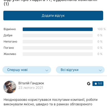
(1)
Рівне
Одеса
Додати відгук
Кропивницький
Відмінно
100 %
Добре
0 %
Київ
Непогано
0 %
Харків
Погано
0 %
Жахливо
0 %
Запоріжжя
Дніпро
Спершу нові
Всі відгуки
Львів
Віталій Гандзюк
5.0
Кривий
23 лютого 2021
Ріг
Неодноразово користувався послугами компанії, роботи
Миколаїв
виконували якісно, швидко та в рамках обговореного