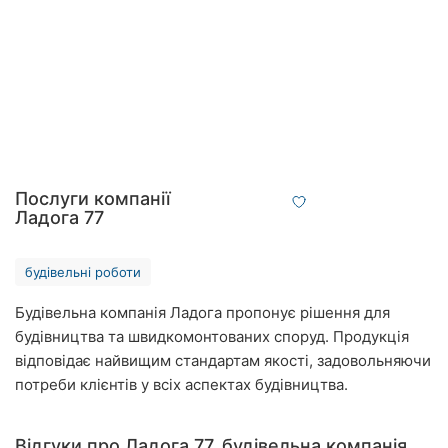
Автошколи
Ресторани
Всі
рубрики
Послуги компанії
Ладога 77
Всі
міста:
будівельні роботи
Вінниця
Будівельна компанія Ладога пропонує рішення для
будівництва та швидкомонтованих споруд. Продукція
Житомир
відповідає найвищим стандартам якості, задовольняючи
Тернопіль
потреби клієнтів у всіх аспектах будівництва.
Хмельницький
Відгуки про Ладога 77, будівельна компанія