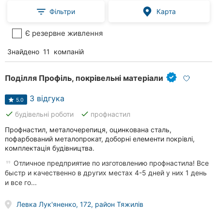
Фільтри
Карта
Є резервне живлення
Знайдено
11
компаній
Поділля Профіль, покрівельні матеріали
3 відгука
5.0
done
done
будівельні роботи
профнастил
Профнастил, металочерепиця, оцинкована сталь,
пофарбований металопрокат, доборні елементи покрівлі,
комплектація будівництва.
Отличное предприятие по изготовлению профнастила! Все
быстр и качественно в других местах 4-5 дней у них 1 день
и все го...
Левка Лук'яненко, 172, район Тяжилів