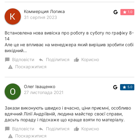
Коммерция Логика
1.0
31 серпня 2023
Встановлена нова вивіска про роботу в суботу по графіку 8-
14
Але це не впливає на менеджера який вирішив зробити собі
вихідний…
Відповісти
Поділитися
Корисно
chat_bubble
reply
thumb_up_alt
Поскаржитися
warning
Олег Іващенко
5.0
27 листопада 2021
Закази виконують швидко і вчасно, ціни приємні, особливо
вдячний Лілії Андріївній, людина майстер своєї справи,
дасьть пораду і підскаже що краще взяти по матеріалу.
Відповісти
Поділитися
Корисно
chat_bubble
reply
thumb_up_alt
Поскаржитися
warning