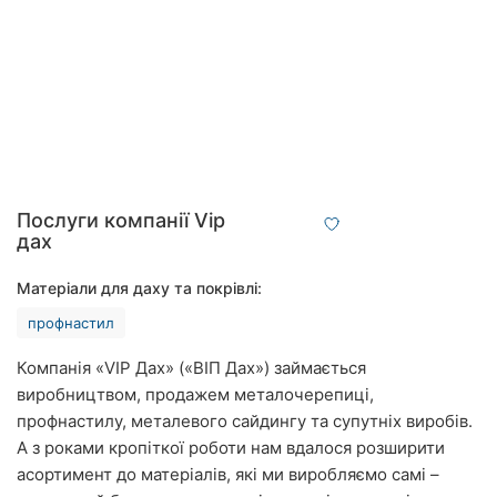
Автошколи
Ресторани
Всі
рубрики
Послуги компанії Vip
дах
Всі
міста:
Матеріали для даху та покрівлі:
профнастил
Вінниця
Компанія «VIP Дах» («ВІП Дах») займається
Житомир
виробництвом, продажем металочерепиці,
профнастилу, металевого сайдингу та супутніх виробів.
Тернопіль
А з роками кропіткої роботи нам вдалося розширити
Хмельницький
асортимент до матеріалів, які ми виробляємо самі –