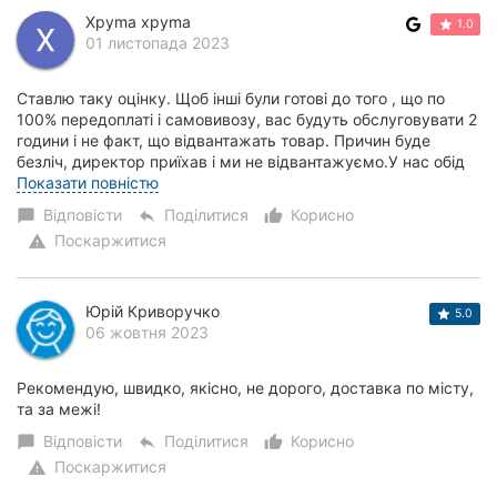
Xpyma xpyma
Херсон
1.0
01 листопада 2023
Полтава
Ставлю таку оцінку. Щоб інші були готові до того , що по
Чернігів
100% передоплаті і самовивозу, вас будуть обслуговувати 2
години і не факт, що відвантажать товар. Причин буде
безліч, директор приїхав і ми не відвантажуємо.У нас обід
Черкаси
не в обідню перерву і т....
Показати повністю
Чернівці
Відповісти
Поділитися
Корисно
chat_bubble
reply
thumb_up_alt
Поскаржитися
warning
Суми
Івано-
Юрій Криворучко
5.0
Франківськ
06 жовтня 2023
Луцьк
Рекомендую, швидко, якісно, не дорого, доставка по місту,
та за межі!
Ужгород
Відповісти
Поділитися
Корисно
chat_bubble
reply
thumb_up_alt
Поскаржитися
warning
Карпати