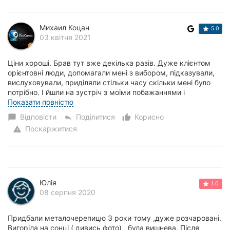
Михаил Коцан
5.0
03 квітня 2021
Ціни хороші. Брав тут вже декілька разів. Дуже клієнтом
орієнтовні люди, допомагали мені з вибором, підказували,
вислуховували, приділяли стільки часу скільки мені було
потрібно. І йшли на зустріч з моїми побажаннями і
проблемами. Замовлення віддали...
Показати повністю
Відповісти
Поділитися
Корисно
chat_bubble
reply
thumb_up_alt
Поскаржитися
warning
Юлія
1.0
08 серпня 2020
Придбали металочерепицю 3 роки тому ,дуже розчаровані.
Вигоріла на сонці ( дивись фото) , була вишнева. Після