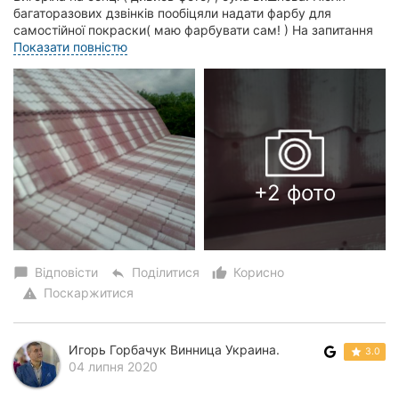
багаторазових дзвінків пообіцяли надати фарбу для
самостійної покраски( маю фарбувати сам! ) На запитання
про якість ,стійкість фарби гарант...
Показати повністю
+2 фото
Відповісти
Поділитися
Корисно
chat_bubble
reply
thumb_up_alt
Поскаржитися
warning
Игорь Горбачук Винница Украина.
3.0
04 липня 2020