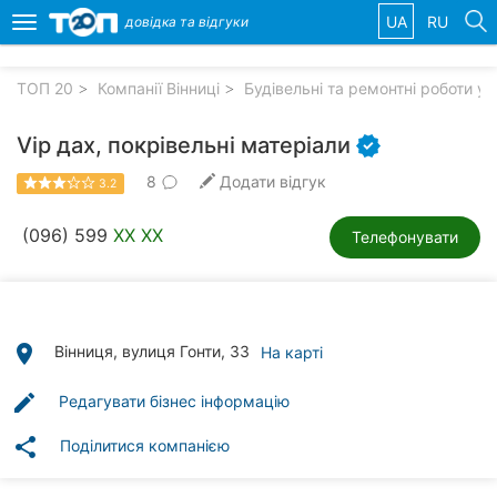
UA
RU
довідка та
відгуки
Toggle
navigation
ТОП 20
Компанії Вінниці
Будівельні та ремонтні роботи у 
Обрані
компанії
Vip дах, покрівельні матеріали
8
Додати відгук
3.2
(096) 599
XX XX
Телефонувати
Популярні
рубрики:
Стоматології
place
Вінниця, вулиця Гонти, 33
На карті
Ветеринарні
клініки
edit
Редагувати бізнес інформацію
Приватні
share
Поділитися компанією
клініки