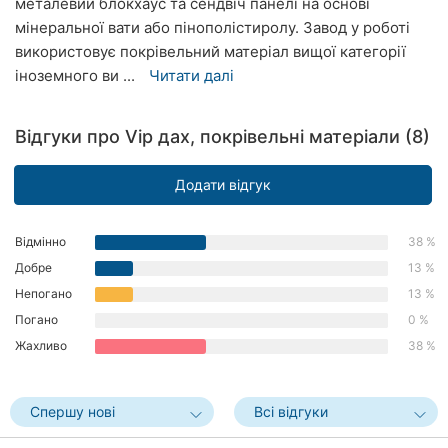
металевий блокхаус та сендвіч панелі на основі
Рівне
мінеральної вати або пінополістиролу. Завод у роботі
використовує покрівельний матеріал вищої категорії
Одеса
іноземного ви ...
Читати далі
Кропивницький
Відгуки про Vip дах, покрівельні матеріали (8)
Київ
Додати відгук
Харків
Запоріжжя
Відмінно
38 %
Добре
13 %
Дніпро
Непогано
13 %
Погано
0 %
Львів
Жахливо
38 %
Кривий
Ріг
Спершу нові
Всі відгуки
Миколаїв