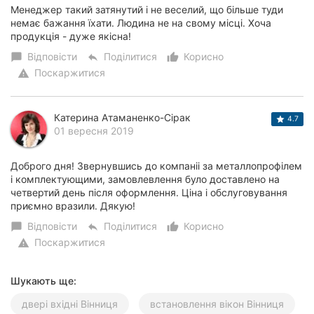
Менеджер такий затянутий і не веселий, що більше туди
немає бажання їхати. Людина не на свому місці. Хоча
продукція - дуже якісна!
Відповісти
Поділитися
Корисно
chat_bubble
reply
thumb_up_alt
Поскаржитися
warning
Катерина Атаманенко-Сірак
4.7
01 вересня 2019
Доброго дня! Звернувшись до компаніі за металлопрофілем
і комплектующими, замовлевлення було доставлено на
четвертий день після оформлення. Ціна і обслуговування
приємно вразили. Дякую!
Відповісти
Поділитися
Корисно
chat_bubble
reply
thumb_up_alt
Поскаржитися
warning
Шукають ще:
двері вхідні Вінниця
встановлення вікон Вінниця