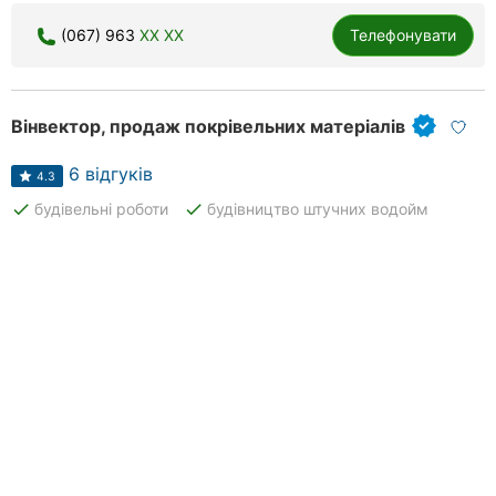
(067) 963
XX XX
Телефонувати
Вінвектор, продаж покрівельних матеріалів
6 відгуків
4.3
done
done
будівельні роботи
будівництво штучних водойм
done
профнастил
Вінвектор: покрівельні матеріали, вікна, двері, басейни,
паркани, гідроізоляція, сайдинг. Гарантія якості, доступні
ціни, знижки.
Все вчасно і відповідає домовленості.