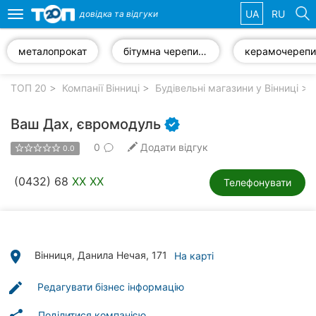
UA
RU
довідка та
відгуки
Toggle
navigation
металопрокат
бітумна черепиця
керамочереп
Обрані
компанії
ТОП 20
Компанії Вінниці
Будівельні магазини у Вінниці
Ваш Дах, євромодуль
0
Додати відгук
0.0
Популярні
рубрики:
(0432) 68
XX XX
Телефонувати
Стоматології
Ветеринарні
клініки
place
Вінниця, Данила Нечая, 171
На карті
Приватні
edit
Редагувати бізнес інформацію
клініки
Поділитися компанією