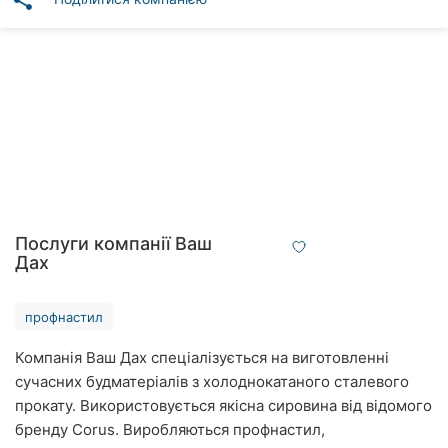
share
Автошколи
Ресторани
Всі
рубрики
Всі
Послуги компанії Ваш
міста:
Дах
Вінниця
профнастил
Житомир
Компанія Ваш Дах спеціалізується на виготовленні
сучасних будматеріалів з холоднокатаного сталевого
Тернопіль
прокату. Використовується якісна сировина від відомого
Хмельницький
бренду Corus. Виробляються профнастил,