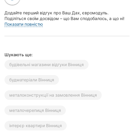
Херсон
Додайте перший відгук про Ваш Дах, євромодуль.
Поділіться своїм досвідом – що Вам сподобалось, а що ні!
Полтава
Це допоможе іншим жителям Вінниці зробити прав...
Показати повністю
Чернігів
Черкаси
Шукають ще:
Чернівці
будівельні магазини відгуки Вінниця
Суми
будматеріали Вінниця
Івано-
Франківськ
металоконструкції на замовлення Вінниця
Луцьк
металочерепиця Вінниця
Ужгород
інтерєр квартири Вінниця
Карпати