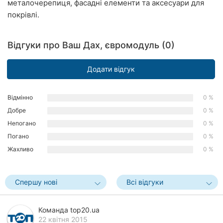
металочерепиця, фасадні елементи та аксесуари для
Рівне
покрівлі.
Одеса
Відгуки про Ваш Дах, євромодуль (0)
Кропивницький
Додати відгук
Київ
Харків
Відмінно
0 %
Добре
0 %
Запоріжжя
Непогано
0 %
Погано
0 %
Дніпро
Жахливо
0 %
Львів
Кривий
Спершу нові
Всі відгуки
Ріг
Команда top20.ua
Миколаїв
22 квітня 2015