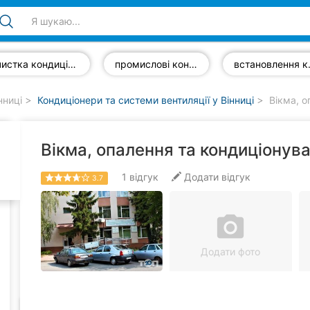
чистка кондиціонерів
промислові кондиціонери
встано
нниці
Кондиціонери та системи вентиляції у Вінниці
Вікма, о
Вікма, опалення та кондиціонув
1
відгук
Додати відгук
3.7
camera_alt
Додати фото