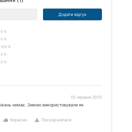
вання (1)
Додати відгук
0 %
0 %
100 %
0 %
0 %
10 червня 2015
рікань немає. Зимою використовували як
Корисно
Поскаржитися
thumb_up_alt
warning