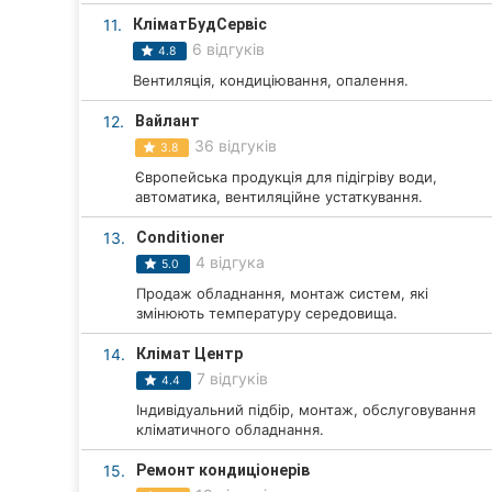
11.
КліматБудСервіс
Суми
6 відгуків
4.8
Івано-Франківськ
Вентиляція, кондиціювання, опалення.
12.
Вайлант
Луцьк
36 відгуків
3.8
Ужгород
Європейська продукція для підігріву води,
автоматика, вентиляційне устаткування.
Карпати
13.
Сonditioner
4 відгука
5.0
Продаж обладнання, монтаж систем, які
змінюють температуру середовища.
14.
Клімат Центр
7 відгуків
4.4
Індивідуальний підбір, монтаж, обслуговування
кліматичного обладнання.
15.
Ремонт кондиціонерів