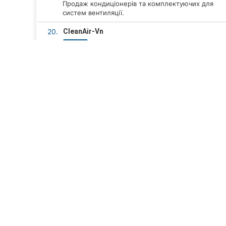
Продаж кондиціонерів та комплектуючих для
систем вентиляції.
20.
CleanAir-Vn
1 відгук
5.0
Подготовка кондиционера к сезону,
диагностика, очистка
Дивитися всі компанії
ТОП 20
Компанії Вінниці
Будівельні магазини у Ві
Кондиціонери та системи вентил
Рейтинг кращих магазинів кондиціонерів та систем вен
Фільтри
Топ 20 рекомендує