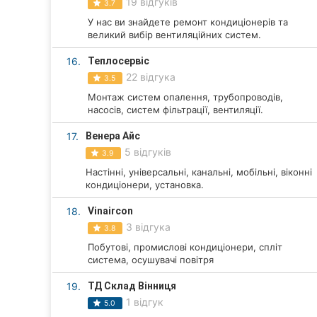
19 відгуків
3.7
У нас ви знайдете ремонт кондиціонерів та
великий вибір вентиляційних систем.
16.
Теплосервіс
22 відгука
3.5
Монтаж систем опалення, трубопроводів,
насосів, систем фільтрації, вентиляції.
17.
Венера Айс
5 відгуків
3.9
Настінні, універсальні, канальні, мобільні, віконні
кондиціонери, установка.
18.
Vinaircon
3 відгука
3.8
Побутові, промислові кондиціонери, спліт
система, осушувачі повітря
19.
ТД Склад Вінниця
1 відгук
5.0