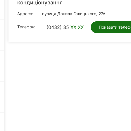
кондиціонування
Адреса:
вулиця Данила Галицького, 27А
Телефон:
(0432) 35
XX XX
Показати телеф