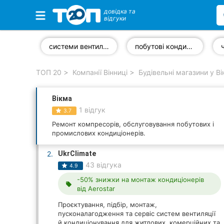
довідка та
відгуки
Обрані компанії
системи вентиляції
побутові кондиціонери
ТОП 20
Компанії Вінниці
Будівельні магазини у Ві
Популярні рубрики:
Вікма
Стоматології
1 відгук
3.7
Ветеринарні клініки
Ремонт компресорів, обслуговування побутових і
промислових кондиціонерів.
Приватні клініки
2.
UkrClimate
43 відгука
4.9
Автошколи
-50% знижки на монтаж кондиціонерів
local_offer
від Aerostar
Ресторани
Проєктування, підбір, монтаж,
Всі рубрики
пусконалагодження та сервіс систем вентиляції
й кондиціонування для житлових, комерційних та