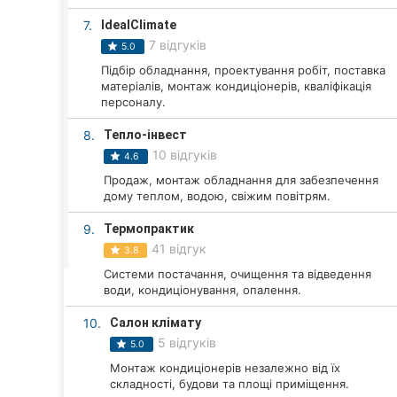
Харків
7.
IdealClimate
Запоріжжя
7 відгуків
5.0
Підбір обладнання, проектування робіт, поставка
Дніпро
матеріалів, монтаж кондиціонерів, кваліфікація
персоналу.
Львів
8.
Тепло-інвест
10 відгуків
Кривий Ріг
4.6
Продаж, монтаж обладнання для забезпечення
Миколаїв
дому теплом, водою, свіжим повітрям.
9.
Термопрактик
Херсон
41 відгук
3.8
Полтава
Системи постачання, очищення та відведення
води, кондиціонування, опалення.
Чернігів
10.
Салон клімату
5 відгуків
Черкаси
5.0
Монтаж кондиціонерів незалежно від їх
Чернівці
складності, будови та площі приміщення.