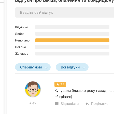
Відгуки про Вікма, опалення та кондиціону
Відмінно
Добре
Непогано
Погано
Жахливо
Спершу нові
Всі відгуки
3.8
Купували близько року назад, на
обігрівач:)
Alex
Відповісти
Поділитися
chat_bubble
reply