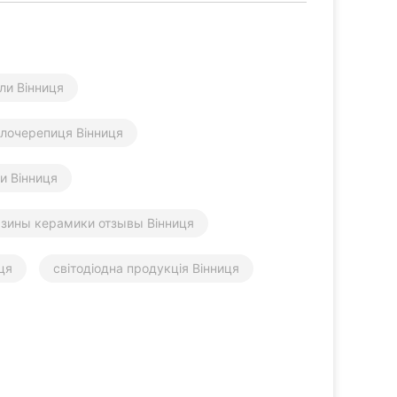
ли Вінниця
лочерепиця Вінниця
и Вінниця
зины керамики отзывы Вінниця
ця
світодіодна продукція Вінниця