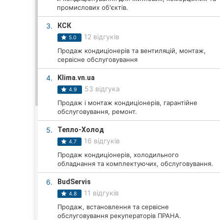
промислових об'єктів.
3.
КСК
Всі міста:
12 відгуків
5.0
Продаж кондиціонерів та вентиляцій, монтаж,
Вінниця
сервісне обслуговування
Житомир
4.
Klima.vn.ua
53 відгука
4.9
Тернопіль
Продаж і монтаж кондиціонерів, гарантійне
обслуговування, ремонт.
Хмельницький
5.
Тепло-Холод
Рівне
16 відгуків
4.7
Продаж кондиціонерів, холодильного
Одеса
обладнання та комплектуючих, обслуговування.
Кропивницький
6.
BudServis
11 відгуків
4.8
Київ
Продаж, встановлення та сервісне
обслуговування рекуператорів ПРАНА.