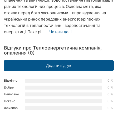
опалення та вентиляції, водопостачання і автоматизації
Рівне
різних технологічних процесів. Основна мета, яка
стояла перед його засновниками - впровадження на
Одеса
український ринок передових енергозберігаючих
технологій в теплопостачанні, водопостачанні та
Кропивницький
енергетиці. Таке рі ...
Читати далі
Київ
Відгуки про Теплоенергетична компанія,
Харків
опалення (0)
Запоріжжя
Додати відгук
Дніпро
Відмінно
0 %
Львів
Добре
0 %
Непогано
0 %
Кривий
Ріг
Погано
0 %
Жахливо
0 %
Миколаїв