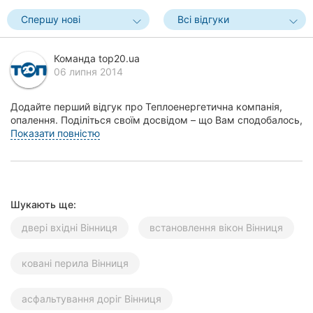
Херсон
Спершу нові
Всі відгуки
Полтава
Команда top20.ua
06 липня 2014
Чернігів
Черкаси
Додайте перший відгук про Теплоенергетична компанія,
опалення. Поділіться своїм досвідом – що Вам сподобалось,
а що ні! Це допоможе іншим жителям Вінн...
Показати повністю
Чернівці
Суми
Івано-
Шукають ще:
Франківськ
двері вхідні Вінниця
встановлення вікон Вінниця
Луцьк
ковані перила Вінниця
Ужгород
Карпати
асфальтування доріг Вінниця