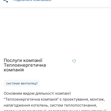
share
Автошколи
Ресторани
Всі
рубрики
Всі
Послуги компанії
міста:
Теплоенергетична
компанія
Вінниця
системи вентиляції
Житомир
Основним видом діяльності компанії
Тернопіль
"Теплоенергетична компанія" є проектування, монтаж,
налагодження котелень, систем теплопостачання,
Хмельницький