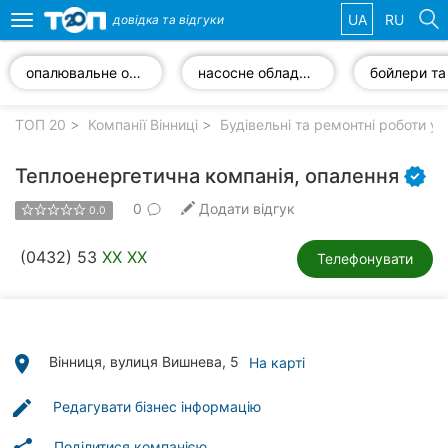
UA
RU
довідка та
відгуки
Toggle
navigation
опалювальне обладнання
насосне обладнання
Обрані
компанії
ТОП 20
Компанії Вінниці
Будівельні та ремонтні роботи у 
Теплоенергетична компанія, опалення
0
Додати відгук
0.0
Популярні
рубрики:
(0432) 53
XX XX
Телефонувати
Стоматології
Ветеринарні
клініки
place
Вінниця, вулиця Вишнева, 5
На карті
Приватні
edit
Редагувати бізнес інформацію
клініки
Поділитися компанією