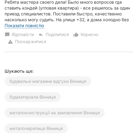
Ребята мастера своего дела! Было много вопросов где
ставить кондей (угловая квартира) - все решилось за один
приезд cпециалистов. Поставили быстро, качественно
насколько могу судить. На улице +32, а дома холодно без
футболки. Брал Osaka Inverter 12...
Показати повністю
Відповісти
Поділитися
Корисно
chat_bubble
reply
thumb_up_alt
Поскаржитися
warning
Шукають ще:
будівельні магазини відгуки Вінниця
будматеріали Вінниця
металоконструкції на замовлення Вінниця
металочерепиця Вінниця