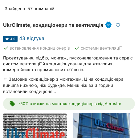
Знайдено
57
компаній
UkrClimate, кондиціонери та вентиляція
43 відгука
4.9
done
done
встановлення кондиціонерів
системи вентиляції
Проєктування, підбір, монтаж, пусконалагодження та сервіс
систем вентиляції й кондиціонування для житлових,
комерційних та промислових об'єктів.
Замовив кондиціонер з монтажем. Ціна кондиціонера
вийшла нижчою, ніж будь-де. Менш ніж за 3 години
встановили кондиціоне...
local_offer
-50% знижки на монтаж кондиціонерів від Aerostar