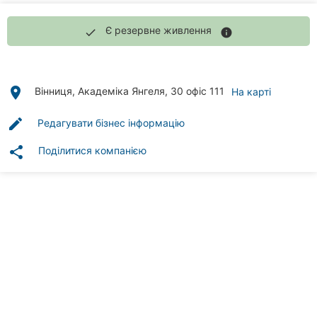
Автошколи
Є резервне живлення
done
info
Ресторани
Всі
рубрики
place
Вінниця, Академіка Янгеля, 30 офіс 111
На карті
edit
Редагувати бізнес інформацію
share
Поділитися компанією
Всі
міста:
Вінниця
Житомир
Тернопіль
Хмельницький