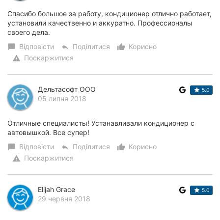
Спасибо большое за работу, кондиционер отлично работает,
установили качественно и аккуратно. Профессионалы
своего дела.
Відповісти
Поділитися
Корисно
chat_bubble
reply
thumb_up_alt
Поскаржитися
warning
Дельтасофт ООО
5.0
05 липня 2018
Отличные специалисты! Устанавливали кондиционер с
автовышкой. Все супер!
Відповісти
Поділитися
Корисно
chat_bubble
reply
thumb_up_alt
Поскаржитися
warning
Elijah Grace
5.0
29 червня 2018