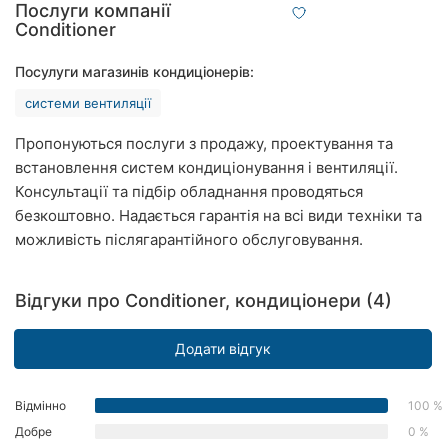
Послуги компанії
Рівне
Сonditioner
Одеса
Посулуги магазинів кондиціонерів:
системи вентиляції
Кропивницький
Пропонуються послуги з продажу, проектування та
Київ
встановлення систем кондиціонування і вентиляції.
Консультації та підбір обладнання проводяться
Харків
безкоштовно. Надається гарантія на всі види техніки та
Запоріжжя
можливість післягарантійного обслуговування.
Дніпро
Відгуки про Сonditioner, кондиціонери (4)
Львів
Додати відгук
Кривий
Ріг
Відмінно
100 %
Миколаїв
Добре
0 %