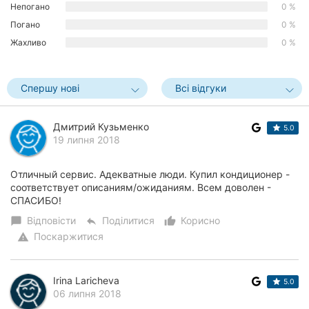
Непогано
0 %
Херсон
Погано
0 %
Жахливо
0 %
Полтава
Чернігів
Спершу нові
Всі відгуки
Черкаси
Дмитрий Кузьменко
5.0
Чернівці
19 липня 2018
Суми
Отличный сервис. Адекватные люди. Купил кондиционер -
соответствует описаниям/ожиданиям. Всем доволен -
Івано-
СПАСИБО!
Франківськ
Відповісти
Поділитися
Корисно
chat_bubble
reply
thumb_up_alt
Луцьк
Поскаржитися
warning
Ужгород
Irina Laricheva
5.0
06 липня 2018
Карпати