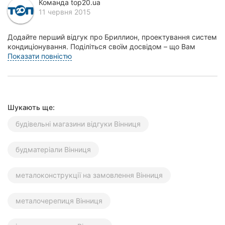
Команда top20.ua
Херсон
11 червня 2015
Полтава
Додайте перший відгук про Бриллион, проектування систем
кондиціонування. Поділіться своїм досвідом – що Вам
Чернігів
сподобалось, а що ні! Це допоможе іншим жи...
Показати повністю
Черкаси
Чернівці
Шукають ще:
Суми
будівельні магазини відгуки Вінниця
Івано-
будматеріали Вінниця
Франківськ
Луцьк
металоконструкції на замовлення Вінниця
Ужгород
металочерепиця Вінниця
Карпати