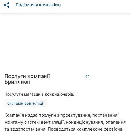
Автошколи
share
Поділитися компанією
Ресторани
Всі
рубрики
Всі
міста:
Послуги компанії
Бриллион
Вінниця
Посулуги магазинів кондиціонерів:
Житомир
системи вентиляції
Тернопіль
Компанія надає послуги з проектування, постачання і
монтажу систем вентиляції, кондиціонування, опалення
Хмельницький
та водопостачання. Проводиться комплексне сервісне