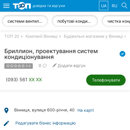
UA
RU
довідка та
відгуки
Toggle
navigation
системи вентиляції
побутові кондиціонери
Обрані
компанії
ТОП 20
Компанії Вінниці
Будівельні магазини у Вінниці
Бриллион, проектування систем
кондиціонування
0
Додати відгук
Популярні
0.0
рубрики:
(093) 561
XX XX
Телефонувати
Стоматології
Ветеринарні
клініки
place
Вінниця, вулиця 600-річчя, 40
На карті
Приватні
клініки
edit
Редагувати бізнес інформацію