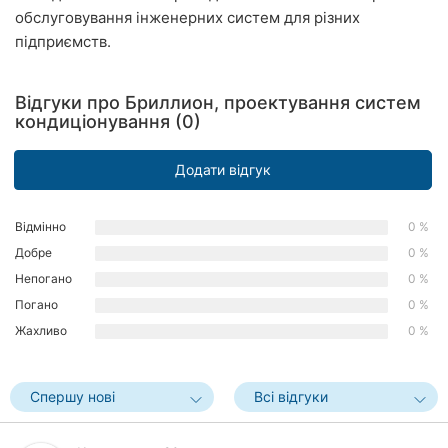
обслуговування інженерних систем для різних
Рівне
підприємств.
Одеса
Відгуки про Бриллион, проектування систем
Кропивницький
кондиціонування (0)
Київ
Додати відгук
Харків
Відмінно
0 %
Запоріжжя
Добре
0 %
Дніпро
Непогано
0 %
Погано
0 %
Львів
Жахливо
0 %
Кривий
Ріг
Спершу нові
Всі відгуки
Миколаїв