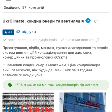
Знайдено
57
компаній
UkrClimate, кондиціонери та вентиляція
43 відгука
4.9
done
done
встановлення кондиціонерів
системи вентиляції
Проєктування, підбір, монтаж, пусконалагодження та сервіс
систем вентиляції й кондиціонування для житлових,
комерційних та промислових об'єктів.
Замовив кондиціонер з монтажем. Ціна кондиціонера
вийшла нижчою, ніж будь-де. Менш ніж за 3 години
встановили кондиціоне...
local_offer
-50% знижки на монтаж кондиціонерів від Aerostar