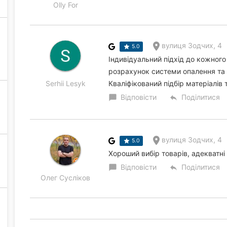
Olly For
вулиця Зодчих, 4
5.0
Індивідуальний підхід до кожног
розрахунок системи опалення та
Serhii Lesyk
Кваліфікований підбір матеріалів
Відповісти
Поділитися
chat_bubble
reply
вулиця Зодчих, 4
5.0
Хороший вибір товарів, адекватні 
Відповісти
Поділитися
chat_bubble
reply
Олег Сусліков