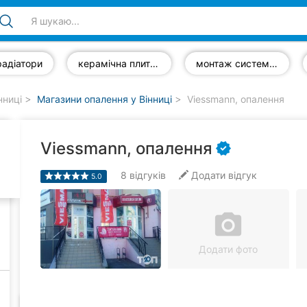
радіатори
керамічна плитка
монтаж систем опалення
нниці
Магазини опалення у Вінниці
Viessmann, опалення
Viessmann, опалення
8
відгуків
Додати відгук
5.0
camera_alt
Додати фото