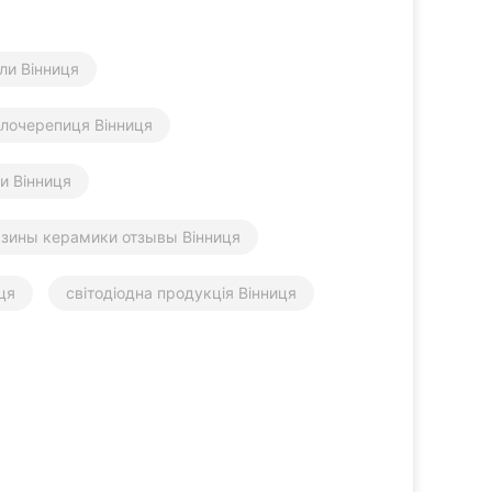
ли Вінниця
лочерепиця Вінниця
и Вінниця
зины керамики отзывы Вінниця
ця
світодіодна продукція Вінниця