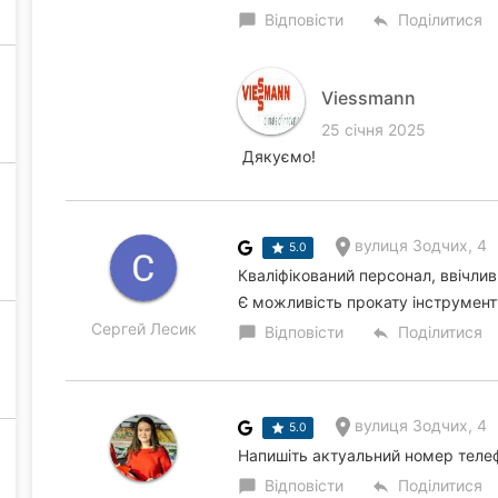
Відповісти
Поділитися
chat_bubble
reply
Viessmann
25 січня 2025
Дякуємо!
вулиця Зодчих, 4
5.0
Кваліфікований персонал, ввічливи
Є можливість прокату інструмент
Сергей Лесик
Відповісти
Поділитися
chat_bubble
reply
вулиця Зодчих, 4
5.0
Напишіть актуальний номер теле
Відповісти
Поділитися
chat_bubble
reply