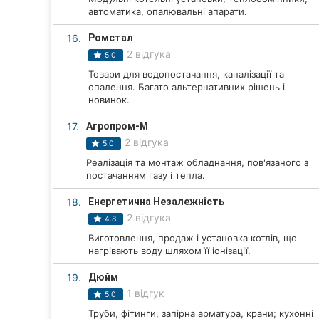
автоматика, опалювальні апарати.
16.
Ромстал
2 відгука
5.0
Товари для водопостачання, каналізації та
опалення. Багато альтернативних рішень і
новинок.
17.
Агропром-М
2 відгука
5.0
Реалізація та монтаж обладнання, пов'язаного з
постачанням газу і тепла.
18.
Енергетична Незалежність
2 відгука
4.8
Виготовлення, продаж і установка котлів, що
нагрівають воду шляхом її іонізації.
19.
Дюйм
1 відгук
5.0
Труби, фітинги, запірна арматура, крани; кухонні