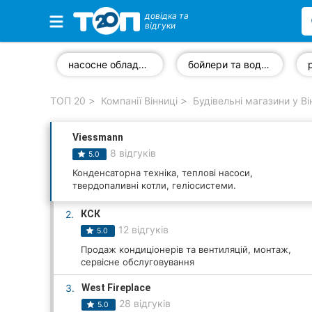
довідка та
відгуки
Обрані компанії
насосне обладнання
бойлери та водонагрівачі
ТОП 20
Компанії Вінниці
Будівельні магазини у Ві
Популярні рубрики:
Viessmann
Стоматології
8 відгуків
5.0
Ветеринарні клініки
Конденсаторна техніка, теплові насоси,
твердопаливні котли, геліосистеми.
Приватні клініки
2.
КСК
12 відгуків
5.0
Автошколи
Продаж кондиціонерів та вентиляцій, монтаж,
сервісне обслуговування
Ресторани
3.
West Fireplace
Всі рубрики
28 відгуків
5.0