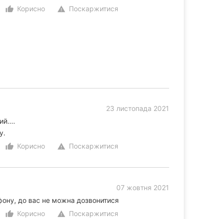
Корисно
Поскаржитися
thumb_up_alt
warning
23 листопада 2021
й....
у.
Корисно
Поскаржитися
thumb_up_alt
warning
07 жовтня 2021
фону, до вас не можна дозвонитися
Корисно
Поскаржитися
thumb_up_alt
warning