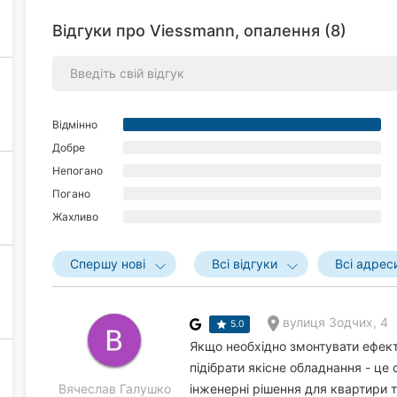
Відгуки про Viessmann, опалення (8)
Відмінно
Добре
Непогано
Погано
Жахливо
Спершу нові
Всі відгуки
Всі адрес
вулиця Зодчих, 4
5.0
Якщо необхідно змонтувати ефек
підібрати якісне обладнання - це
Вячеслав Галушко
інженерні рішення для квартири т