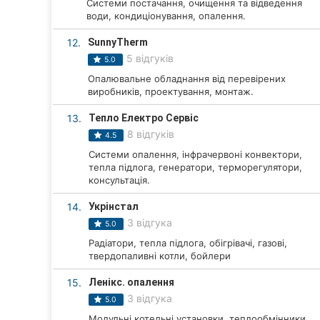
Системи постачання, очищення та відведення
води, кондиціонування, опалення.
Суми
12.
SunnyTherm
Івано-Франківськ
5 відгуків
5.0
Опалювальне обладнання від перевірених
Луцьк
виробників, проектування, монтаж.
Ужгород
13.
Тепло Електро Сервіс
8 відгуків
4.5
Карпати
Системи опалення, інфрачервоні конвектори,
тепла підлога, генератори, терморегулятори,
консультація.
14.
Укрінстал
3 відгука
5.0
Радіатори, тепла підлога, обігрівачі, газові,
твердопаливні котли, бойлери
15.
Ленікс. опалення
3 відгука
5.0
Модульні котельні установки, теплообмінники,