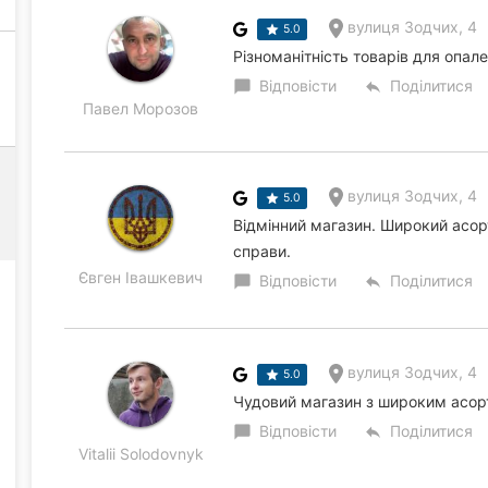
вулиця Зодчих, 4
5.0
Різноманітність товарів для опал
Відповісти
Поділитися
chat_bubble
reply
Павел Морозов
вулиця Зодчих, 4
5.0
Відмінний магазин. Широкий асорт
справи.
Євген Івашкевич
Відповісти
Поділитися
chat_bubble
reply
вулиця Зодчих, 4
5.0
Чудовий магазин з широким асорт
Відповісти
Поділитися
chat_bubble
reply
Vitalii Solodovnyk