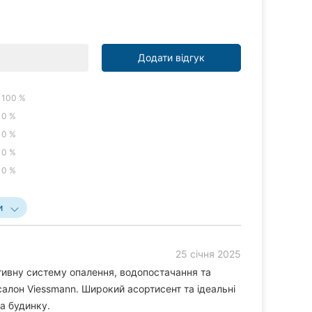
Додати відгук
100 %
0 %
0 %
0 %
0 %
и
25 січня 2025
тивну систему опалення, водопостачання та
 салон Viessmann. Широкий асортисент та ідеальні
а будинку.