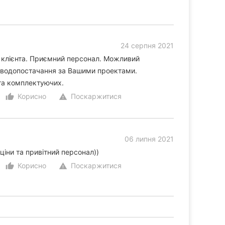
24 серпня 2021
о клієнта. Приємний персонал. Можливий
 водопостачання за Вашими проектами.
 та комплектуючих.
Корисно
Поскаржитися
thumb_up_alt
warning
06 липня 2021
ціни та привітний персонал))
Корисно
Поскаржитися
thumb_up_alt
warning