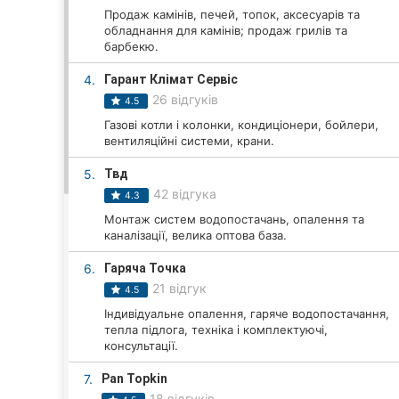
Продаж камінів, печей, топок, аксесуарів та
обладнання для камінів; продаж грилів та
барбекю.
Всі міста:
4.
Гарант Клімат Сервіс
Вінниця
26 відгуків
4.5
Газові котли і колонки, кондиціонери, бойлери,
Житомир
вентиляційні системи, крани.
Тернопіль
5.
Твд
42 відгука
4.3
Хмельницький
Монтаж систем водопостачань, опалення та
каналізації, велика оптова база.
Рівне
6.
Гаряча Точка
Одеса
21 відгук
4.5
Індивідуальне опалення, гаряче водопостачання,
Кропивницький
тепла підлога, техніка і комплектуючі,
консультації.
Київ
7.
Pan Topkin
18 відгуків