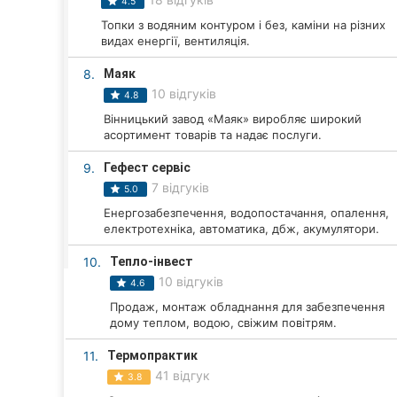
Харків
4.5
Топки з водяним контуром і без, каміни на різних
Запоріжжя
видах енергії, вентиляція.
8.
Маяк
Дніпро
10 відгуків
4.8
Львів
Вінницький завод «Маяк» виробляє широкий
асортимент товарів та надає послуги.
Кривий Ріг
9.
Гефест сервіс
7 відгуків
5.0
Миколаїв
Енергозабезпечення, водопостачання, опалення,
електротехніка, автоматика, дбж, акумулятори.
Херсон
10.
Тепло-інвест
Полтава
10 відгуків
4.6
Продаж, монтаж обладнання для забезпечення
Чернігів
дому теплом, водою, свіжим повітрям.
Черкаси
11.
Термопрактик
41 відгук
3.8
Чернівці