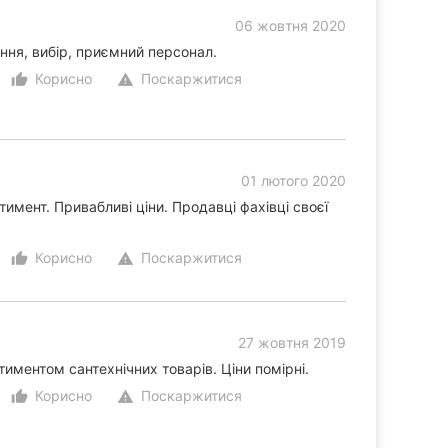
06 жовтня 2020
ення, вибір, приємний персонал.
Корисно
Поскаржитися
thumb_up_alt
warning
01 лютого 2020
имент. Привабливі ціни. Продавці фахівці своєї
Корисно
Поскаржитися
thumb_up_alt
warning
27 жовтня 2019
иментом сантехнічних товарів. Ціни помірні.
Корисно
Поскаржитися
thumb_up_alt
warning