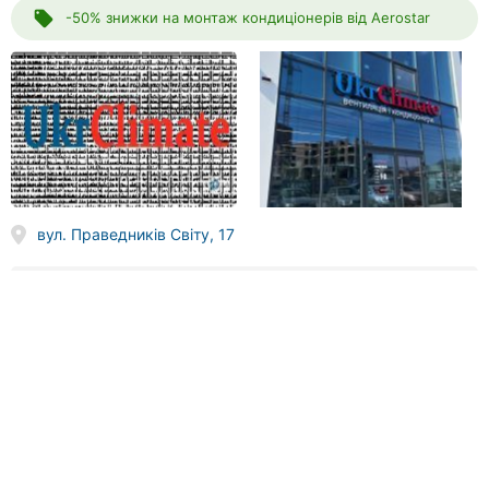
local_offer
-50% знижки на монтаж кондиціонерів від Aerostar
вул. Праведників Світу, 17
(067) 100
XX XX
Телефонувати
КСК, магазин кондиціонерів і систем клімату
12 відгуків
5.0
done
done
встановлення кондиціонерів
доставка кондиціонерів