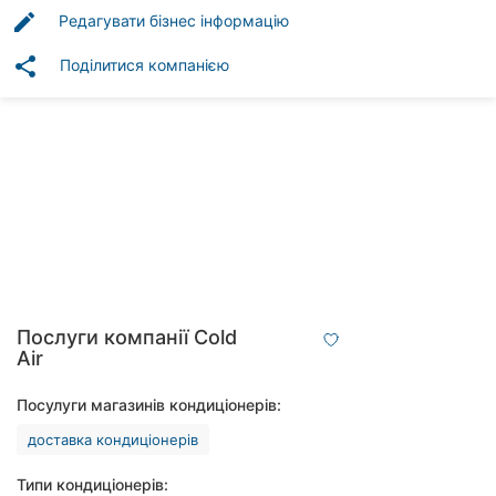
Автошколи
edit
Редагувати бізнес інформацію
Ресторани
share
Поділитися компанією
Всі
рубрики
Всі
міста:
Вінниця
Послуги компанії Cold
Air
Житомир
Посулуги магазинів кондиціонерів:
Тернопіль
доставка кондиціонерів
Хмельницький
Типи кондиціонерів: