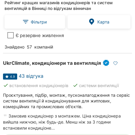
Рейтинг кращих магазинів кондиціонерів та систем
вентиляцій в Вінниці по відгукам вінничан
Фільтри
Карта
Є резервне живлення
Знайдено
57
компаній
UkrClimate, кондиціонери та вентиляція
43 відгука
4.9
done
done
встановлення кондиціонерів
системи вентиляції
Проєктування, підбір, монтаж, пусконалагодження та сервіс
систем вентиляції й кондиціонування для житлових,
комерційних та промислових об'єктів.
Замовив кондиціонер з монтажем. Ціна кондиціонера
вийшла нижчою, ніж будь-де. Менш ніж за 3 години
встановили кондиціоне...