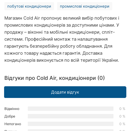
Рівне
побутові кондиціонери
промислові кондиціонери
Магазин Cold Air пропонує великий вибір побутових і
Одеса
промислових кондиціонерів за доступними цінами. У
Кропивницький
продажу – віконні та мобільні кондиціонери, спліт-
системи. Професійний монтаж та налаштування
Київ
гарантують безперебійну роботу обладнання. Для
кожного товару надається гарантія. Доставка
Харків
кондиціонерів виконується по всій території України.
Запоріжжя
Відгуки про Cold Air, кондиціонери (0)
Дніпро
Додати відгук
Львів
Кривий
Відмінно
0 %
Ріг
Добре
0 %
Непогано
0 %
Миколаїв