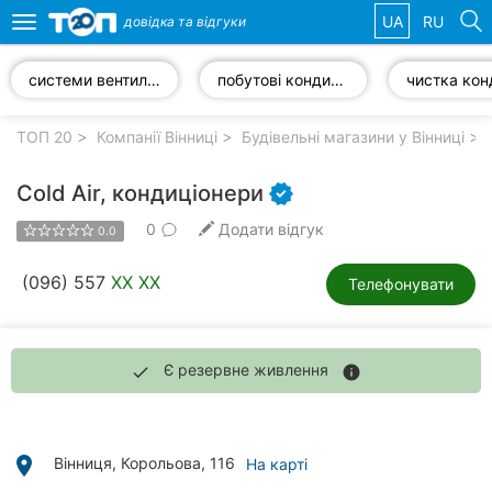
UA
RU
довідка та
відгуки
Toggle
navigation
системи вентиляції
побутові кондиціонери
Обрані
компанії
ТОП 20
Компанії Вінниці
Будівельні магазини у Вінниці
Cold Air, кондиціонери
0
Додати відгук
0.0
Популярні
рубрики:
(096) 557
XX XX
Телефонувати
Стоматології
Ветеринарні
Є резервне живлення
done
info
клініки
Приватні
клініки
place
Вінниця, Корольова, 116
На карті