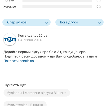
Погано
0 %
Херсон
Жахливо
0 %
Полтава
Спершу нові
Всі відгуки
Чернігів
Команда top20.ua
Черкаси
04 липня 2014
Чернівці
Додайте перший відгук про Cold Air, кондиціонери.
Суми
Поділіться своїм досвідом – що Вам сподобалось, а що ні!
Це допоможе іншим жителям Вінниці зробити п...
Показати повністю
Івано-
Франківськ
Луцьк
Шукають ще:
Ужгород
будівельні магазини відгуки Вінниця
Карпати
будматеріали Вінниця