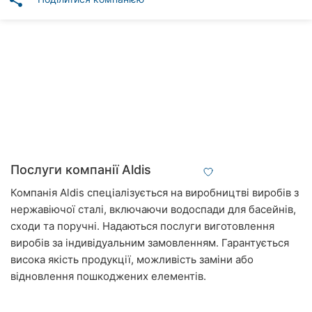
share
Автошколи
Ресторани
Всі
рубрики
Всі
Послуги компанії Aldis
міста:
Компанія Aldis спеціалізується на виробництві виробів з
Вінниця
нержавіючої сталі, включаючи водоспади для басейнів,
сходи та поручні. Надаються послуги виготовлення
Житомир
виробів за індивідуальним замовленням. Гарантується
висока якість продукції, можливість заміни або
Тернопіль
відновлення пошкоджених елементів.
Хмельницький