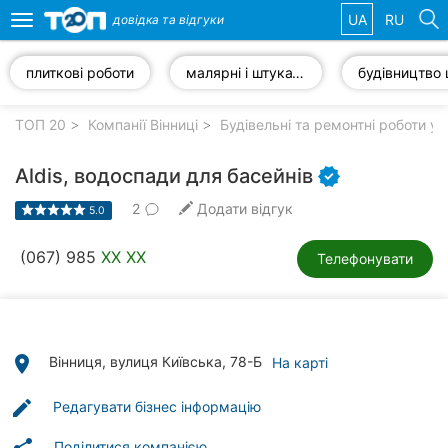
UA
RU
довідка та
відгуки
Toggle
navigation
плиткові роботи
малярні і штукатурні роботи
Обрані
компанії
ТОП 20
Компанії Вінниці
Будівельні та ремонтні роботи у 
Aldis, водоспади для басейнів
2
Додати відгук
5.0
Популярні
рубрики:
(067) 985
XX XX
Телефонувати
Стоматології
Ветеринарні
клініки
place
Вінниця, вулиця Київська, 78-Б
На карті
Приватні
edit
Редагувати бізнес інформацію
клініки
Поділитися компанією