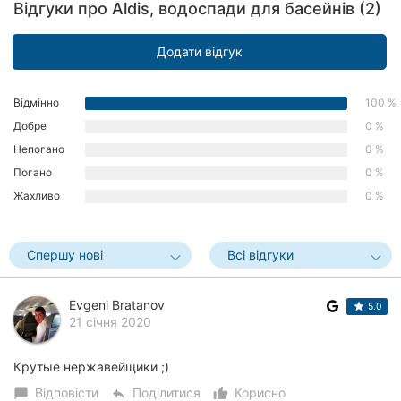
Відгуки про Aldis, водоспади для басейнів (2)
Рівне
Додати відгук
Одеса
Кропивницький
Відмінно
100 %
Добре
0 %
Київ
Непогано
0 %
Харків
Погано
0 %
Жахливо
0 %
Запоріжжя
Дніпро
Спершу нові
Всі відгуки
Львів
Evgeni Bratanov
5.0
21 січня 2020
Кривий
Ріг
Крутые нержавейщики ;)
Миколаїв
Відповісти
Поділитися
Корисно
chat_bubble
reply
thumb_up_alt