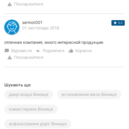
Поскаржитися
warning
Херсон
Полтава
sermor001
5.0
01 листопада 2018
Чернігів
отличная компания, много интересной продукции
Черкаси
Відповісти
Поділитися
Корисно
chat_bubble
reply
thumb_up_alt
Чернівці
Поскаржитися
warning
Суми
Івано-
Шукають ще:
Франківськ
двері вхідні Вінниця
встановлення вікон Вінниця
Луцьк
ковані перила Вінниця
Ужгород
Карпати
асфальтування доріг Вінниця