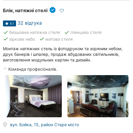
Блік, натяжні стелі
32 відгука
4.1
done
done
безшовна натяжна стеля
глянцева стеля
done
done
зіркове небо
матова стеля
Монтаж натяжних стель із фотодруком та зоряним небом,
друк банерів і шпалер, продаж вбудованих світильників,
виготовлення модульних картин та дизайн.
Команда професіоналів.
вул. Бойка, 15, район Старе місто