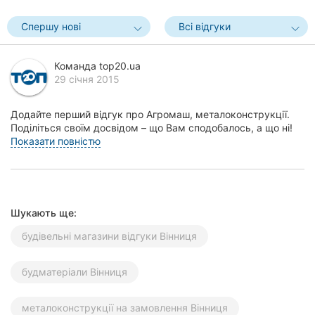
Херсон
Спершу нові
Всі відгуки
Полтава
Команда top20.ua
Чернігів
29 січня 2015
Черкаси
Додайте перший відгук про Агромаш, металоконструкції.
Поділіться своїм досвідом – що Вам сподобалось, а що ні!
Чернівці
Це допоможе іншим жителям Вінниці зроби...
Показати повністю
Суми
Івано-
Франківськ
Шукають ще:
будівельні магазини відгуки Вінниця
Луцьк
Ужгород
будматеріали Вінниця
Карпати
металоконструкції на замовлення Вінниця