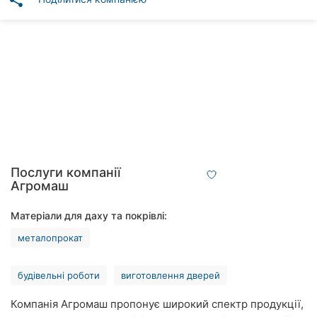
share
Автошколи
Ресторани
Всі
рубрики
Всі
Послуги компанії
міста:
Агромаш
Вінниця
Матеріали для даху та покрівлі:
металопрокат
Житомир
Тернопіль
будівельні роботи
виготовлення дверей
Хмельницький
Компанія Агромаш пропонує широкий спектр продукції,