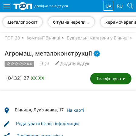
UA
RU
довідка та
відгуки
Toggle
navigation
металопрокат
бітумна черепиця
керамочереп
Обрані
компанії
ТОП 20
Компанії Вінниці
Будівельні магазини у Вінниці
Агромаш, металоконструкції
0
Додати відгук
0.0
Популярні
рубрики:
(0432) 27
XX XX
Телефонувати
Стоматології
Ветеринарні
клініки
place
Вінниця, Лук'яненка, 17
На карті
Приватні
edit
Редагувати бізнес інформацію
клініки
Поділитися компанією