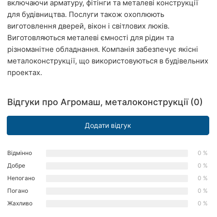
включаючи арматуру, фітінги та металеві конструкції
Рівне
для будівництва. Послуги також охоплюють
виготовлення дверей, вікон і світлових люків.
Одеса
Виготовляються металеві ємності для рідин та
різноманітне обладнання. Компанія забезпечує якісні
Кропивницький
металоконструкції, що використовуються в будівельних
проектах.
Київ
Харків
Відгуки про Агромаш, металоконструкції (0)
Запоріжжя
Додати відгук
Дніпро
Відмінно
0 %
Львів
Добре
0 %
Кривий
Непогано
0 %
Ріг
Погано
0 %
Жахливо
0 %
Миколаїв