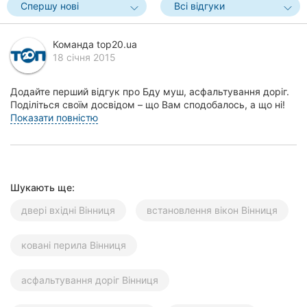
Спершу нові
Всі відгуки
Херсон
Полтава
Команда top20.ua
18 січня 2015
Чернігів
Додайте перший відгук про Бду муш, асфальтування доріг.
Черкаси
Поділіться своїм досвідом – що Вам сподобалось, а що ні!
Це допоможе іншим жителям Вінниці зро...
Показати повністю
Чернівці
Суми
Шукають ще:
Івано-
Франківськ
двері вхідні Вінниця
встановлення вікон Вінниця
Луцьк
ковані перила Вінниця
Ужгород
асфальтування доріг Вінниця
Карпати