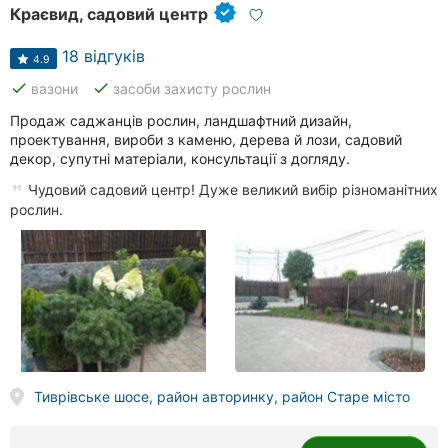
Краєвид, садовий центр
18 відгуків
4.9
done
done
вазони
засоби захисту рослин
Продаж саджанців рослин, ландшафтний дизайн,
проектування, вироби з каменю, дерева й лози, садовий
декор, супутні матеріали, консультації з догляду.
Чудовий садовий центр! Дуже великий вибір різноманітних
рослин.
Тиврівське шосе, район авторинку, район Старе місто