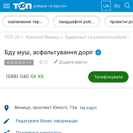
UA
RU
довідка та
відгуки
Toggle
navigation
озеленення території
ландшафтні роботи
проектні р
Обрані
компанії
ТОП 20
Компанії Вінниці
Будівельні та ремонтні роботи у 
Бду муш, асфальтування доріг
0
Додати відгук
0.0
Популярні
рубрики:
(098) 040
XX XX
Телефонувати
Стоматології
Ветеринарні
клініки
place
Вінниця, проспект Юності, 73а
На карті
Приватні
edit
Редагувати бізнес інформацію
клініки
Поділитися компанією