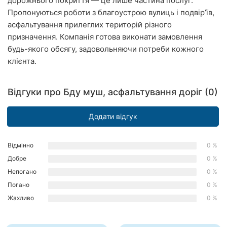
дорожнього покриття — це лише частина послуг.
Рівне
Пропонуються роботи з благоустрою вулиць і подвір’їв,
асфальтування прилеглих територій різного
Одеса
призначення. Компанія готова виконати замовлення
будь-якого обсягу, задовольняючи потреби кожного
Кропивницький
клієнта.
Київ
Відгуки про Бду муш, асфальтування доріг (0)
Харків
Додати відгук
Запоріжжя
Дніпро
Відмінно
0 %
Добре
0 %
Львів
Непогано
0 %
Кривий
Погано
0 %
Ріг
Жахливо
0 %
Миколаїв