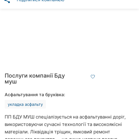
share
Автошколи
Ресторани
Всі
рубрики
Всі
Послуги компанії Бду
міста:
муш
Вінниця
Асфальтування та бруківка:
укладка асфальту
Житомир
ПП БДУ МУШ спеціалізується на асфальтуванні доріг,
Тернопіль
використовуючи сучасні технології та високоякісні
матеріали. Ліквідація тріщин, ямковий ремонт
Хмельницький