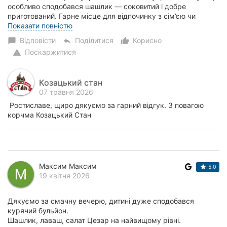
особливо сподобався шашлик — соковитий і добре
приготований. Гарне місце для відпочинку з сім’єю чи
друзями, приємна атмосфера та смачна їжа....
Показати повністю
Відповісти
Поділитися
Корисно
chat_bubble
reply
thumb_up_alt
Поскаржитися
warning
Козацький стан
07 травня 2026
Ростиславе, щиро дякуємо за гарний відгук. З повагою
корчма Козацький Стан
Максим Максим
5.0
19 квітня 2026
Дякуємо за смачну вечерю, дитині дуже сподобався
курячий бульйон.
Шашлик, лаваш, салат Цезар на найвищому рівні.