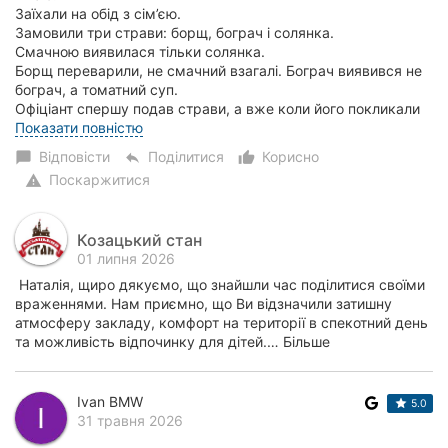
Заїхали на обід з сім’єю.
Замовили три страви: борщ, бограч і солянка.
Смачною виявилася тільки солянка.
Борщ переварили, не смачний взагалі. Бограч виявився не
бограч, а томатний суп.
Офіціант спершу подав страви, а вже коли його покликали
по...
Показати повністю
Відповісти
Поділитися
Корисно
chat_bubble
reply
thumb_up_alt
Поскаржитися
warning
Козацький стан
01 липня 2026
Наталія, щиро дякуємо, що знайшли час поділитися своїми
враженнями. Нам приємно, що Ви відзначили затишну
атмосферу закладу, комфорт на території в спекотний день
та можливість відпочинку для дітей.… Більше
Ivan BMW
5.0
31 травня 2026