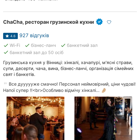
ChaCha, ресторан грузинской кухни
927 відгуків
4.6
done
done
done
Wi-Fi
бізнес-ланч
банкетний зал
done
банкетний зал до 50 осіб
Грузинська кухня у Вінниці: хінкалі, хачапурі, м'ясні страви,
супи, десерти, чача, вина, бізнес-ланчі, організація сімейних
свят і банкетів.
Все дуууууже смачно! Персонал неймовірний, ціни чудові!
Напої супер !!<br>Особливо відмічу хінкалі… 🤌🏼