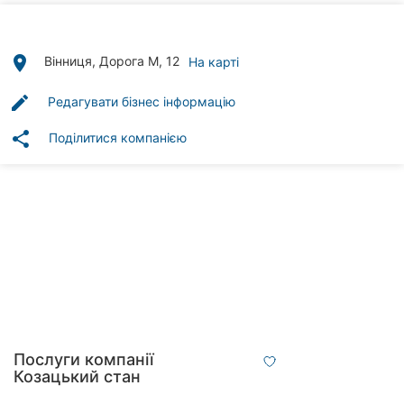
Автошколи
Ресторани
place
Вінниця, Дорога М, 12
На карті
Всі
edit
Редагувати бізнес інформацію
рубрики
share
Поділитися компанією
Всі
міста:
Вінниця
Житомир
Тернопіль
Послуги компанії
Козацький стан
Хмельницький