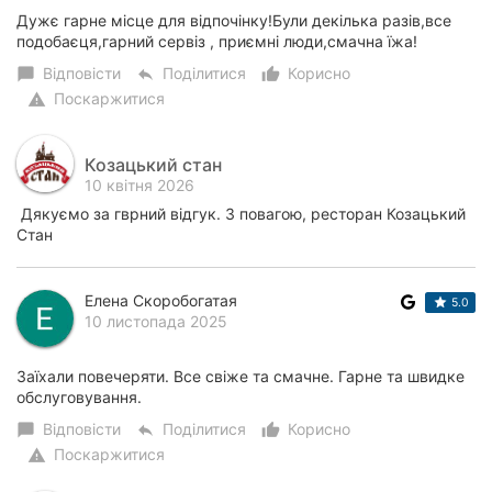
Дужє гарне місце для відпочінку!Були декілька разів,все
подобаєця,гарний сервіз , приємні люди,смачна їжа!
Відповісти
Поділитися
Корисно
chat_bubble
reply
thumb_up_alt
Поскаржитися
warning
Козацький стан
10 квітня 2026
Дякуємо за гврний відгук. З повагою, ресторан Козацький
Стан
Елена Скоробогатая
5.0
10 листопада 2025
Заїхали повечеряти. Все свіже та смачне. Гарне та швидке
обслуговування.
Відповісти
Поділитися
Корисно
chat_bubble
reply
thumb_up_alt
Поскаржитися
warning