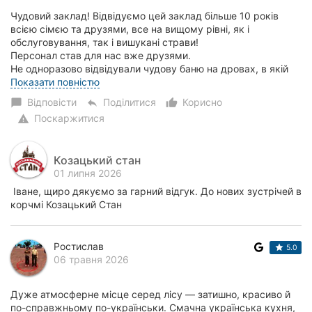
Чудовий заклад! Відвідуємо цей заклад більше 10 років
всією сімєю та друзями, все на вищому рівні, як і
обслуговування, так і вишукані страви!
Персонал став для нас вже друзями.
Не одноразово відвідували чудову баню на дровах, в якій
доречі можна кор...
Показати повністю
Відповісти
Поділитися
Корисно
chat_bubble
reply
thumb_up_alt
Поскаржитися
warning
Козацький стан
01 липня 2026
Іване, щиро дякуємо за гарний відгук. До нових зустрічей в
корчмі Козацький Стан
Ростислав
5.0
06 травня 2026
Дуже атмосферне місце серед лісу — затишно, красиво й
по-справжньому по-українськи. Смачна українська кухня,