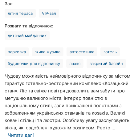
Зал:
Рівне
літня тераса
VIP-зал
Одеса
Розваги та відпочинок:
Кропивницький
дитячий майданчик
Київ
парковка
жива музика
автостоянка
готель
Харків
будиночки для відпочинку
лазня
закритий басейн
Запоріжжя
Чудову можливість неймовірного відпочинку за містом
гарантує готельно-ресторанний комплекс «Козацький
Дніпро
стан». Ліс та свіже повітря дозволить вам забути про
метушню великого міста. Інтер’єр повністю в
Львів
національному стилі, зали прикрашені полотнами зі
Кривий
зображенням українських отаманів та козаків. Великі
Ріг
ковані стільці та люстри. Особливу увагу заслуговують
вікна, які оздоблені художнім розписом. Ресто ...
Миколаїв
Читати далі