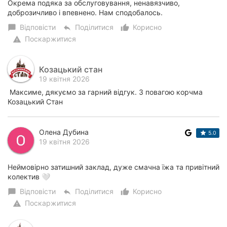
Окрема подяка за обслуговування, ненавязчиво,
доброзичливо і впевнено. Нам сподобалось.
Відповісти
Поділитися
Корисно
chat_bubble
reply
thumb_up_alt
Поскаржитися
warning
Козацький стан
19 квітня 2026
Максиме, дякуємо за гарний відгук. З повагою корчма
Козацький Стан
Олена Дубина
5.0
19 квітня 2026
Неймовірно затишний заклад, дуже смачна їжа та привітний
колектив 🤍
Відповісти
Поділитися
Корисно
chat_bubble
reply
thumb_up_alt
Поскаржитися
warning