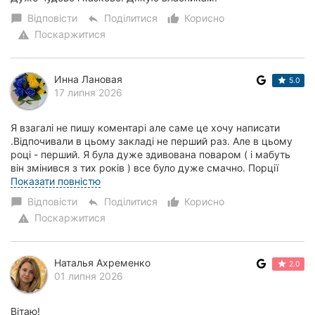
Відповісти
Поділитися
Корисно
chat_bubble
reply
thumb_up_alt
Поскаржитися
warning
Инна Лановая
5.0
17 липня 2026
Я взагалі не пишу коментарі але саме це хочу написати
.Відпочивали в цьому закладі не перший раз. Але в цьому
році - перший. Я була дуже здивована поваром ( і мабуть
він змінився з тих років ) все було дуже смачно. Порції
великі . Якість продуктів на...
Показати повністю
Відповісти
Поділитися
Корисно
chat_bubble
reply
thumb_up_alt
Поскаржитися
warning
Наталья Ахременко
2.0
01 липня 2026
Вітаю!