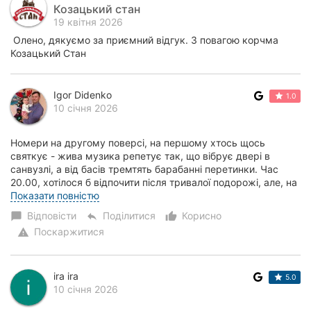
Козацький стан
19 квітня 2026
Олено, дякуємо за приємний відгук. З повагою корчма
Козацький Стан
Igor Didenko
1.0
10 січня 2026
Номери на другому поверсі, на першому хтось щось
святкує - жива музика репетує так, що вібрує двері в
санвузлі, а від басів тремтять барабанні перетинки. Час
20.00, хотілося б відпочити після тривалої подорожі, але, на
жаль, доведеться чекати, поки л...
Показати повністю
Відповісти
Поділитися
Корисно
chat_bubble
reply
thumb_up_alt
Поскаржитися
warning
ira ira
5.0
10 січня 2026