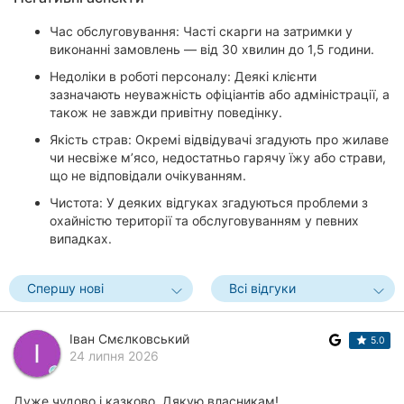
Час обслуговування: Часті скарги на затримки у
виконанні замовлень — від 30 хвилин до 1,5 години.
Недоліки в роботі персоналу: Деякі клієнти
зазначають неуважність офіціантів або адміністрації, а
також не завжди привітну поведінку.
Якість страв: Окремі відвідувачі згадують про жилаве
чи несвіже м’ясо, недостатньо гарячу їжу або страви,
що не відповідали очікуванням.
Чистота: У деяких відгуках згадуються проблеми з
охайністю території та обслуговуванням у певних
випадках.
Спершу нові
Всі відгуки
Іван Смєлковський
5.0
24 липня 2026
Дуже чудово і казково. Дякую власникам!