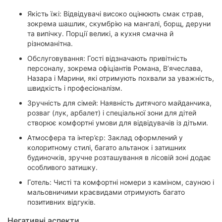
Якість їжі: Відвідувачі високо оцінюють смак страв,
зокрема шашлик, скумбрію на мангалі, борщ, деруни
та випічку. Порції великі, а кухня смачна й
різноманітна.
Обслуговування: Гості відзначають привітність
персоналу, зокрема офіціантів Романа, В’ячеслава,
Назара і Марини, які отримують похвали за уважність,
швидкість і професіоналізм.
Зручність для сімей: Наявність дитячого майданчика,
розваг (лук, арбалет) і спеціальної зони для дітей
створює комфортні умови для відвідувачів із дітьми.
Атмосфера та інтер’єр: Заклад оформлений у
колоритному стилі, багато альтанок і затишних
будиночків, зручне розташування в лісовій зоні додає
особливого затишку.
Готель: Чисті та комфортні номери з каміном, сауною і
мальовничими краєвидами отримують багато
позитивних відгуків.
Негативні аспекти