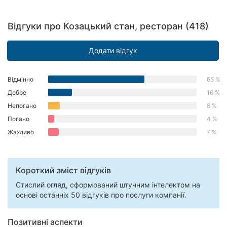
Херсон
Відгуки про Козацький стан, ресторан (418)
Полтава
Додати відгук
Чернігів
Черкаси
Відмінно
65 %
Добре
16 %
Чернівці
Непогано
8 %
Погано
4 %
Суми
Жахливо
7 %
Івано-
Франківськ
Короткий зміст відгуків
Луцьк
Стислий огляд, сформований штучним інтелектом на
Ужгород
основі останніх 50 відгуків про послуги компанії.
Карпати
Позитивні аспекти