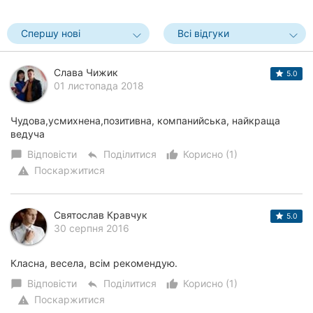
Херсон
Спершу нові
Всі відгуки
Полтава
Слава Чижик
Чернігів
5.0
01 листопада 2018
Черкаси
Чудова,усмихнена,позитивна, компанийська, найкраща
ведуча
Чернівці
Відповісти
Поділитися
Корисно (1)
chat_bubble
reply
thumb_up_alt
Суми
Поскаржитися
warning
Івано-
Франківськ
Святослав Кравчук
5.0
30 серпня 2016
Луцьк
Класна, весела, всім рекомендую.
Ужгород
Відповісти
Поділитися
Корисно (1)
chat_bubble
reply
thumb_up_alt
Карпати
Поскаржитися
warning