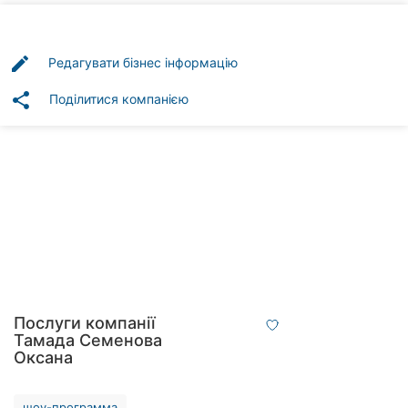
Автошколи
Ресторани
edit
Редагувати бізнес інформацію
Всі
share
Поділитися компанією
рубрики
Всі
міста:
Вінниця
Житомир
Послуги компанії
Тамада Семенова
Тернопіль
Оксана
Хмельницький
шоу-программа