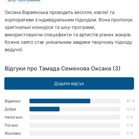
Рівне
Оксана Варвянська проводить весілля, ювілеї та
корпоративи з індивідуальним підходом. Вона пропонує
Одеса
оригінальні конкурси та шоу-програми,
Кропивницький
використовуючи спецефекти та артистів різних жанрів.
Кожне свято стає унікальним завдяки творчому підходу
Київ
ведучої.
Харків
Відгуки про Тамада Семенова Оксана (3)
Запоріжжя
Додати відгук
Дніпро
Львів
Відмінно
67 %
Добре
33 %
Кривий
Непогано
0 %
Ріг
Погано
0 %
Миколаїв
Жахливо
0 %