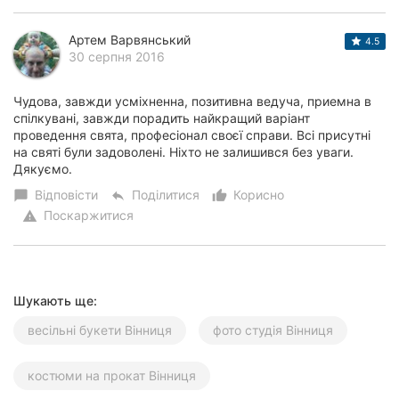
Артем Варвянський
4.5
30 серпня 2016
Чудова, завжди усміхненна, позитивна ведуча, приемна в
спілкувані, завжди порадить найкращий варіант
проведення свята, професіонал своєї справи. Всі присутні
на святі були задоволені. Ніхто не залишився без уваги.
Дякуємо.
Відповісти
Поділитися
Корисно
chat_bubble
reply
thumb_up_alt
Поскаржитися
warning
Шукають ще:
весільні букети Вінниця
фото студія Вінниця
костюми на прокат Вінниця