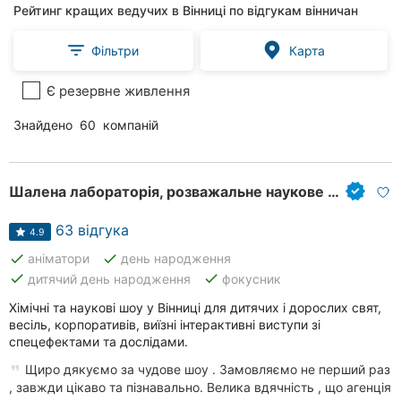
Рейтинг кращих ведучих в Вінниці по відгукам вінничан
Фільтри
Карта
Є резервне живлення
Знайдено
60
компаній
Шалена лабораторія, розважальне наукове шоу
63 відгука
4.9
done
done
аніматори
день народження
done
done
дитячий день народження
фокусник
Хімічні та наукові шоу у Вінниці для дитячих і дорослих свят,
весіль, корпоративів, виїзні інтерактивні виступи зі
спецефектами та дослідами.
Щиро дякуємо за чудове шоу . Замовляємо не перший раз
, завжди цікаво та пізнавально. Велика вдячність , що агенція