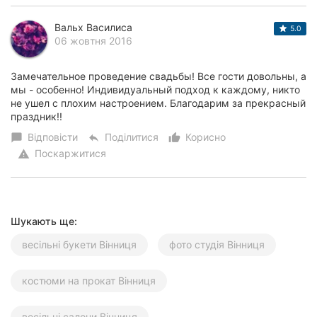
Вальх Василиса
5.0
06 жовтня 2016
Замечательное проведение свадьбы! Все гости довольны, а
мы - особенно! Индивидуальный подход к каждому, никто
не ушел с плохим настроением. Благодарим за прекрасный
праздник!!
Відповісти
Поділитися
Корисно
chat_bubble
reply
thumb_up_alt
Поскаржитися
warning
Шукають ще:
весільні букети Вінниця
фото студія Вінниця
костюми на прокат Вінниця
весільні салони Вінниця