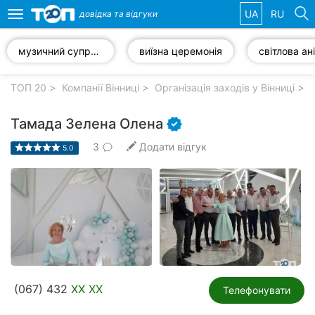
UA
RU
довідка та
відгуки
Toggle
navigation
музичний супровід
виїзна церемонія
світлова ан
Обрані
компанії
ТОП 20
Компанії Вінниці
Організація заходів у Вінниці
Тамада Зелена Олена
3
Додати відгук
5.0
Популярні
рубрики:
Стоматології
Ветеринарні
клініки
Приватні
(067) 432
XX XX
клініки
Телефонувати