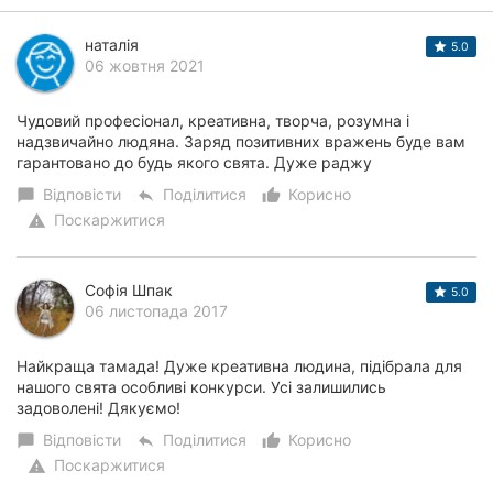
Херсон
наталія
5.0
06 жовтня 2021
Полтава
Чернігів
Чудовий професіонал, креативна, творча, розумна і
надзвичайно людяна. Заряд позитивних вражень буде вам
гарантовано до будь якого свята. Дуже раджу
Черкаси
Відповісти
Поділитися
Корисно
chat_bubble
reply
thumb_up_alt
Чернівці
Поскаржитися
warning
Суми
Софія Шпак
5.0
Івано-
06 листопада 2017
Франківськ
Найкраща тамада! Дуже креативна людина, підібрала для
Луцьк
нашого свята особливі конкурси. Усі залишились
задоволені! Дякуємо!
Ужгород
Відповісти
Поділитися
Корисно
chat_bubble
reply
thumb_up_alt
Поскаржитися
warning
Карпати