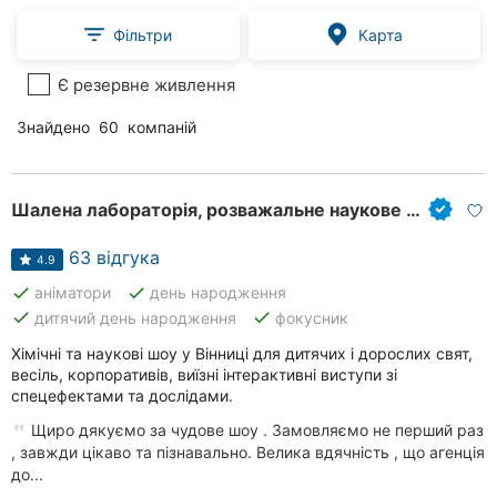
Фільтри
Карта
Є резервне живлення
Знайдено
60
компаній
Шалена лабораторія, розважальне наукове шоу
63 відгука
4.9
done
done
аніматори
день народження
done
done
дитячий день народження
фокусник
Хімічні та наукові шоу у Вінниці для дитячих і дорослих свят,
весіль, корпоративів, виїзні інтерактивні виступи зі
спецефектами та дослідами.
Щиро дякуємо за чудове шоу . Замовляємо не перший раз
, завжди цікаво та пізнавально. Велика вдячність , що агенція
до...