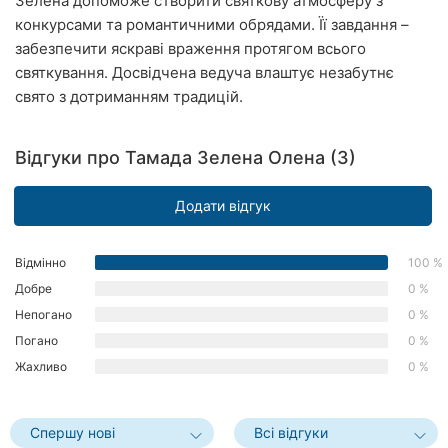
Зелена допоможе створити святкову атмосферу з
Рівне
конкурсами та романтичними обрядами. Її завдання –
забезпечити яскраві враження протягом всього
Одеса
святкування. Досвідчена ведуча влаштує незабутнє
свято з дотриманням традицій.
Кропивницький
Київ
Відгуки про Тамада Зелена Олена (3)
Харків
Додати відгук
Запоріжжя
Відмінно
100 %
Дніпро
Добре
0 %
Непогано
0 %
Львів
Погано
0 %
Кривий
Жахливо
0 %
Ріг
Миколаїв
Спершу нові
Всі відгуки