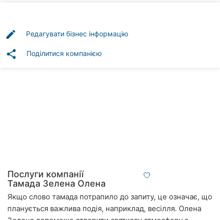
Автошколи
Ресторани
edit
Редагувати бізнес інформацію
Всі
share
Поділитися компанією
рубрики
Всі
міста:
Вінниця
Житомир
Послуги компанії
Тамада Зелена Олена
Тернопіль
Якщо слово тамада потрапило до запиту, це означає, що
планується важлива подія, наприклад, весілля. Олена
Хмельницький