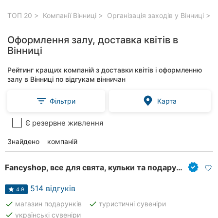
ТОП 20
Компанії Вінниці
Організація заходів у Вінниці
О
Оформлення залу, доставка квітів в
Вінниці
Рейтинг кращих компаній з доставки квітів і оформленню
залу в Вінниці по відгукам вінничан
Фільтри
Карта
Є резервне живлення
Знайдено
81
компаній
Fancyshop, все для свята, кульки та подарунки
514 відгуків
4.9
done
done
магазин подарунків
туристичні сувеніри
done
українські сувеніри