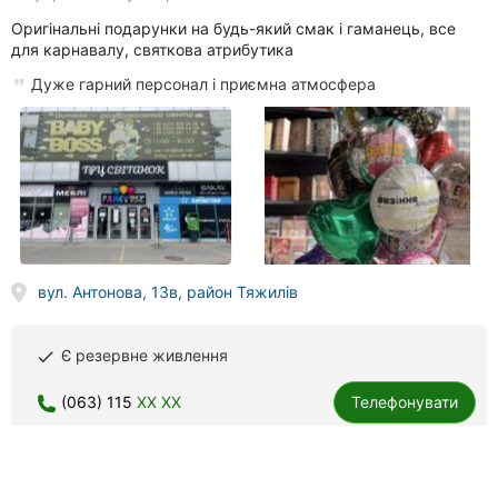
Оригінальні подарунки на будь-який смак і гаманець, все
для карнавалу, святкова атрибутика
Дуже гарний персонал і приємна атмосфера
вул. Антонова, 13в, район Тяжилів
Є резервне живлення
done
(063) 115
XX XX
Телефонувати
Million Flowers, магазин квітів