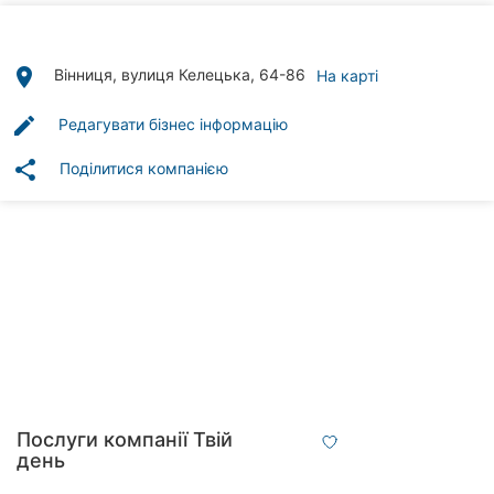
Автошколи
Ресторани
place
Вінниця, вулиця Келецька, 64-86
На карті
Всі
edit
Редагувати бізнес інформацію
рубрики
share
Поділитися компанією
Всі
міста:
Вінниця
Житомир
Тернопіль
Послуги компанії Твій
день
Хмельницький