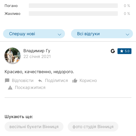
Погано
0 %
Херсон
Жахливо
0 %
Полтава
Чернігів
Спершу нові
Всі відгуки
Черкаси
Владимир Гу
5.0
22 січня 2021
Чернівці
Красиво, качественно, недорого.
Суми
Відповісти
Поділитися
Корисно
chat_bubble
reply
thumb_up_alt
Івано-
Поскаржитися
warning
Франківськ
Луцьк
Шукають ще:
Ужгород
весільні букети Вінниця
фото студія Вінниця
Карпати