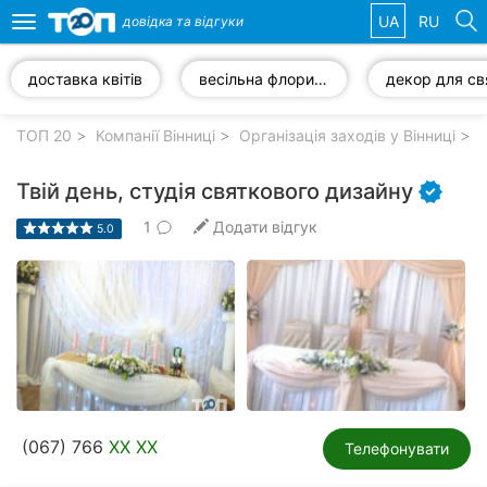
UA
RU
довідка та
відгуки
Toggle
navigation
доставка квітів
весільна флористика
декор для св
Обрані
компанії
ТОП 20
Компанії Вінниці
Організація заходів у Вінниці
Твій день, студія святкового дизайну
1
Додати відгук
5.0
Популярні
рубрики:
Стоматології
Ветеринарні
клініки
Приватні
(067) 766
XX XX
клініки
Телефонувати