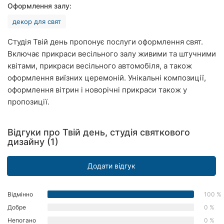
Оформлення залу:
Рівне
декор для свят
Одеса
Студія Твій день пропонує послуги оформлення свят.
Кропивницький
Включає прикраси весільного залу живими та штучними
квітами, прикраси весільного автомобіля, а також
Київ
оформлення виїзних церемоній. Унікальні композиції,
оформлення вітрин і новорічні прикраси також у
Харків
пропозиції.
Запоріжжя
Відгуки про Твій день, студія святкового
Дніпро
дизайну (1)
Львів
Додати відгук
Кривий
Ріг
Відмінно
100 %
Добре
0 %
Миколаїв
Непогано
0 %