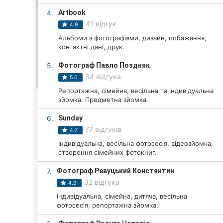
4.
Artbook
41 відгук
4.9
Всі міста:
Альбоми з фотографіями, дизайн, побажання,
контактні дані, друк.
Вінниця
5.
Фотограф Павло Поздняк
Житомир
34 відгука
5.0
Репортажна, сімейна, весільна та індивідуальна
Тернопіль
зйомка. Предметна зйомка.
Хмельницький
6.
Sunday
77 відгуків
4.7
Рівне
Індивідуальна, весільна фотосесія, відеозйомка,
створення сімейних фотокниг.
Одеса
7.
Фотограф Ревуцький Констянтин
Кропивницький
32 відгука
4.9
Індивідуальна, сімейна, дитяча, весільна
Київ
фотосесія, репортажна зйомка.