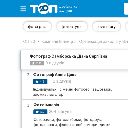
довідка та
відгуки
Обрані компанії
фотограф
фотостудія
love story
ТОП 20
Компанії Вінниці
Організація заходів у Ві
Популярні рубрики:
Фотограф Самборська Діана Сергіївна
Стоматології
0 відгуків
0.0
Ветеринарні клініки
2.
Фотограф Аліна Дика
112 відгуків
4.9
Приватні клініки
Індивідуальні, сімейні фотосесії вашої мрії,
зйомка лав сторі
Автошколи
3.
Фотоімперія
Ресторани
204 відгука
4.7
Фоторамки, фотоальбоми, фотодрук,
Всі рубрики
фотоапарати, флешки, веб камери, диски.