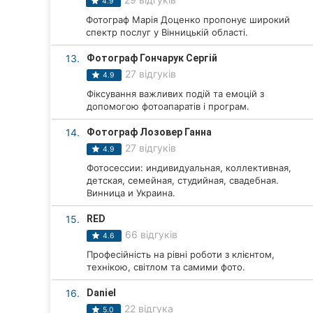
4.9
Суми
Фотограф Марія Доценко пропонує широкий
спектр послуг у Вінницькій області.
Івано-Франківськ
13.
Фотограф Гончарук Сергій
27 відгуків
4.9
Луцьк
Фіксування важливих подій та емоцій з
допомогою фотоапаратів і програм.
Ужгород
14.
Фотограф Лозовер Ганна
Карпати
27 відгуків
4.9
Фотосессии: индивидуальная, коллективная,
детская, семейная, студийная, свадебная.
Винница и Украина.
15.
RED
66 відгуків
4.6
Професійність на рівні роботи з клієнтом,
технікою, світлом та самими фото.
16.
Daniel
22 відгука
5.0