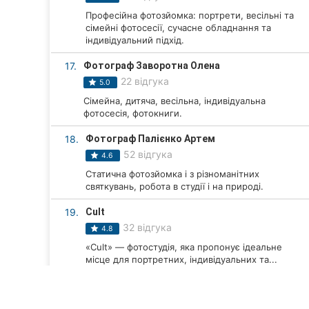
Професійна фотозйомка: портрети, весільні та
сімейні фотосесії, сучасне обладнання та
індивідуальний підхід.
17.
Фотограф Заворотна Олена
22 відгука
5.0
Сімейна, дитяча, весільна, індивідуальна
фотосесія, фотокниги.
18.
Фотограф Палієнко Артем
52 відгука
4.6
Статична фотозйомка і з різноманітних
святкувань, робота в студії і на природі.
19.
Cult
32 відгука
4.8
«Cult» — фотостудія, яка пропонує ідеальне
місце для портретних, індивідуальних та...
20.
Фотограф Тимощук Ольга
16 відгуків
5.0