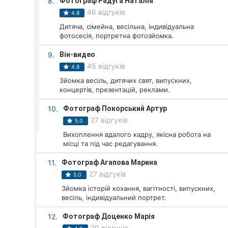
8.
Фотограф Радуга Наталія
Харків
46 відгуків
4.8
Запоріжжя
Дитяча, сімейна, весільна, індивідуальна
фотосесія, портретна фотозйомка.
Дніпро
9.
Він-видео
45 відгуків
Львів
4.8
Зйомка весіль, дитячих свят, випускних,
Кривий Ріг
концертів, презентацій, реклами.
10.
Фотограф Покорський Артур
Миколаїв
27 відгуків
5.0
Херсон
Вихоплення вдалого кадру, якісна робота на
місці та під час редагування.
Полтава
11.
Фотограф Агапова Марина
27 відгуків
5.0
Чернігів
Зйомка історій кохання, вагітності, випускних,
весіль, індивідуальний портрет.
Черкаси
12.
Фотограф Доценко Марія
Чернівці
29 відгуків