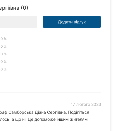
ргіївна (0)
Додати відгук
0 %
0 %
0 %
0 %
0 %
17 лютого 2023
раф Самборська Діана Сергіївна. Поділіться
лось, а що ні! Це допоможе іншим жителям
.