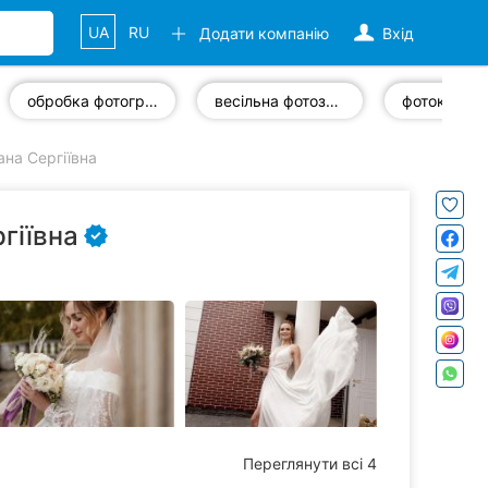
UA
RU
Додати компанію
Вхід
обробка фотографій
весільна фотозйомка
фотокниги
на Сергіївна
гіївна
Переглянути всі 4