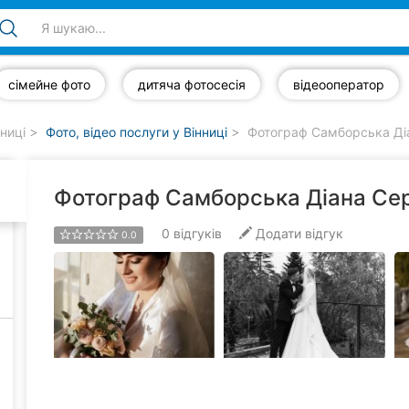
сімейне фото
дитяча фотосесія
відеооператор
нниці
Фото, відео послуги у Вінниці
Фотограф Самборська Діа
Фотограф Самборська Діана Сер
0
відгуків
Додати відгук
0.0