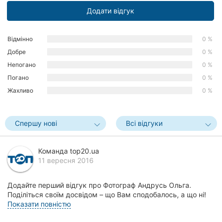
Херсон
Додати відгук
Полтава
Відмінно
0 %
Добре
0 %
Чернігів
Непогано
0 %
Черкаси
Погано
0 %
Жахливо
0 %
Чернівці
Суми
Спершу нові
Всі відгуки
Івано-
Франківськ
Команда top20.ua
11 вересня 2016
Луцьк
Додайте перший відгук про Фотограф Андрусь Ольга.
Ужгород
Поділіться своїм досвідом – що Вам сподобалось, а що ні!
Це допоможе іншим жителям Вінниці зробити п...
Показати повністю
Карпати