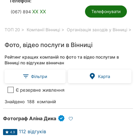
Телефон:
XX XX
Телефонувати
(067) 894
ТОП 20
Компанії Вінниці
Організація заходів у Вінниці
Ф
Фото, відео послуги в Вінниці
Рейтинг кращих компаній по фото та відео послугам в
Вінниці по відгукам вінничан
Фільтри
Карта
Є резервне живлення
Знайдено
188
компаній
Фотограф Аліна Дика
112 відгуків
4.9