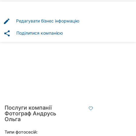
Автошколи
Ресторани
edit
Редагувати бізнес інформацію
Всі
share
Поділитися компанією
рубрики
Всі
міста:
Вінниця
Житомир
Послуги компанії
Фотограф Андрусь
Тернопіль
Ольга
Хмельницький
Типи фотосесій: