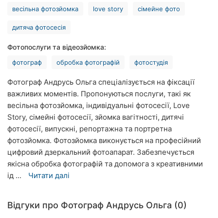
весільна фотозйомка
love story
сімейне фото
Рівне
дитяча фотосесія
Одеса
Фотопослуги та відеозйомка:
Кропивницький
фотограф
обробка фотографій
фотостудія
Київ
Фотограф Андрусь Ольга спеціалізується на фіксації
важливих моментів. Пропонуються послуги, такі як
Харків
весільна фотозйомка, індивідуальні фотосесії, Love
Запоріжжя
Story, сімейні фотосесії, зйомка вагітності, дитячі
фотосесії, випускні, репортажна та портретна
Дніпро
фотозйомка. Фотозйомка виконується на професійний
цифровий дзеркальний фотоапарат. Забезпечується
Львів
якісна обробка фотографій та допомога з креативними
ід ...
Читати далі
Кривий
Ріг
Відгуки про Фотограф Андрусь Ольга (0)
Миколаїв