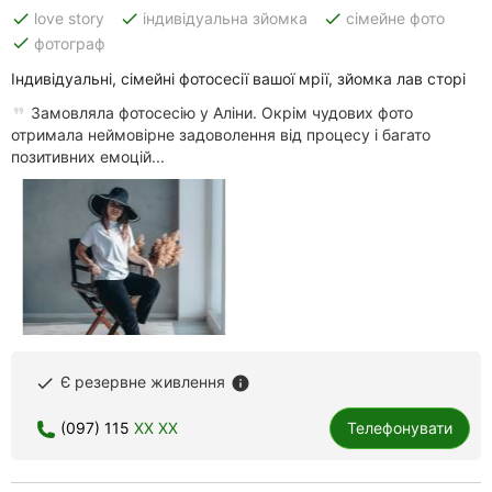
done
done
done
love story
індивідуальна зйомка
сімейне фото
done
фотограф
Індивідуальні, сімейні фотосесії вашої мрії, зйомка лав сторі
Замовляла фотосесію у Аліни. Окрім чудових фото
отримала неймовірне задоволення від процесу і багато
позитивних емоцій...
Є резервне живлення
done
info
(097) 115
XX XX
Телефонувати