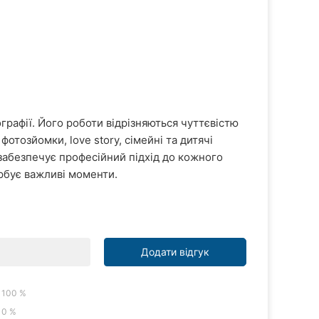
графії. Його роботи відрізняються чуттєвістю
отозйомки, love story, сімейні та дитячі
 забезпечує професійний підхід до кожного
арбує важливі моменти.
Додати відгук
100 %
0 %