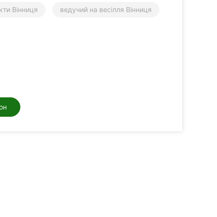
кти Вінниця
ведучий на весілля Вінниця
он