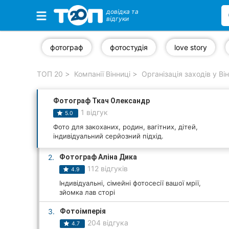
довідка та
відгуки
Обрані компанії
фотограф
фотостудія
love story
ТОП 20
Компанії Вінниці
Організація заходів у Ві
Популярні рубрики:
Фотограф Ткач Олександр
Стоматології
1 відгук
5.0
Ветеринарні клініки
Фото для закоханих, родин, вагітних, дітей,
індивідуальний серйозний підхід.
Приватні клініки
2.
Фотограф Аліна Дика
112 відгуків
4.9
Автошколи
Індивідуальні, сімейні фотосесії вашої мрії,
зйомка лав сторі
Ресторани
3.
Фотоімперія
Всі рубрики
204 відгука
4.7