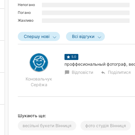
Непогано
Погано
Жахливо
Спершу нові
Всі відгуки
5.0
проффесиональный фотограф, ве
Відповісти
Поділитися
chat_bubble
reply
Коновальчук
Серёжа
Шукають ще:
весільні букети Вінниця
фото студія Вінниця