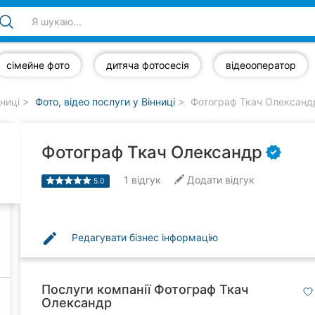
сімейне фото
дитяча фотосесія
відеооператор
нниці
Фото, відео послуги у Вінниці
Фотограф Ткач Олександ
Фотограф Ткач Олександр
1
відгук
Додати відгук
5.0
edit
Редагувати бізнес інформацію
Послуги компанії Фотограф Ткач
Олександр