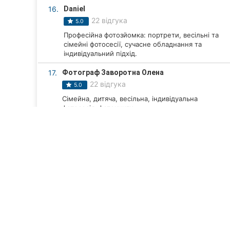
16.
Daniel
22 відгука
5.0
Професійна фотозйомка: портрети, весільні та
сімейні фотосесії, сучасне обладнання та
індивідуальний підхід.
17.
Фотограф Заворотна Олена
22 відгука
5.0
Сімейна, дитяча, весільна, індивідуальна
фотосесія, фотокниги.
18.
Фотограф Палієнко Артем
52 відгука
4.6
Статична фотозйомка і з різноманітних
святкувань, робота в студії і на природі.
19.
Cult
32 відгука
4.8
«Cult» — фотостудія, яка пропонує ідеальне
ТОП 20
Компанії Вінниці
Організація заходів у Ві
місце для портретних, індивідуальних та...