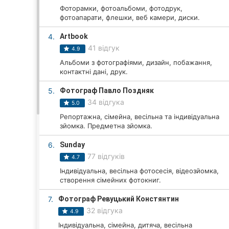
Фоторамки, фотоальбоми, фотодрук,
фотоапарати, флешки, веб камери, диски.
Всі міста:
4.
Artbook
41 відгук
4.9
Вінниця
Альбоми з фотографіями, дизайн, побажання,
контактні дані, друк.
Житомир
5.
Фотограф Павло Поздняк
Тернопіль
34 відгука
5.0
Репортажна, сімейна, весільна та індивідуальна
Хмельницький
зйомка. Предметна зйомка.
Рівне
6.
Sunday
77 відгуків
4.7
Одеса
Індивідуальна, весільна фотосесія, відеозйомка,
створення сімейних фотокниг.
Кропивницький
7.
Фотограф Ревуцький Констянтин
Київ
32 відгука
4.9
Індивідуальна, сімейна, дитяча, весільна