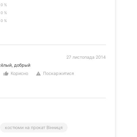
0 %
0 %
0 %
27 листопада 2014
сёлый, добрый
Корисно
Поскаржитися
thumb_up_alt
warning
костюми на прокат Вінниця