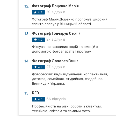
12.
Фотограф Доценко Марія
Суми
29 відгуків
4.9
Івано-Франківськ
Фотограф Марія Доценко пропонує широкий
спектр послуг у Вінницькій області.
Луцьк
13.
Фотограф Гончарук Сергій
27 відгуків
4.9
Ужгород
Фіксування важливих подій та емоцій з
допомогою фотоапаратів і програм.
Карпати
14.
Фотограф Лозовер Ганна
27 відгуків
4.9
Фотосессии: индивидуальная, коллективная,
детская, семейная, студийная, свадебная.
Винница и Украина.
15.
RED
66 відгуків
4.6
Професійність на рівні роботи з клієнтом,
технікою, світлом та самими фото.