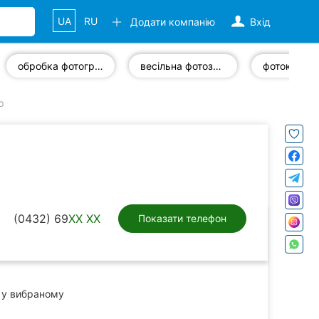
UA
RU
Додати компанію
Вхід
обробка фотографій
весільна фотозйомка
фотокниги
р
(0432) 69
XX XX
Показати телефон
у вибраному