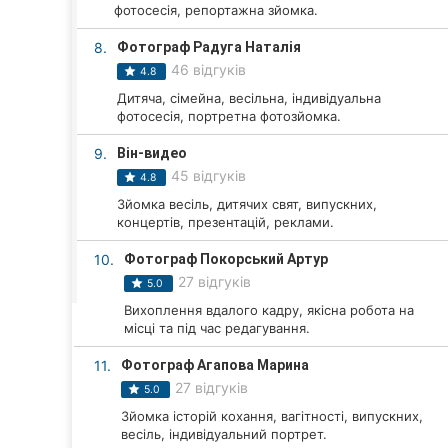
Харків
фотосесія, репортажна зйомка.
Запоріжжя
8.
Фотограф Радуга Наталія
46 відгуків
4.8
Дніпро
Дитяча, сімейна, весільна, індивідуальна
фотосесія, портретна фотозйомка.
Львів
9.
Він-видео
Кривий Ріг
45 відгуків
4.8
Зйомка весіль, дитячих свят, випускних,
Миколаїв
концертів, презентацій, реклами.
10.
Фотограф Покорський Артур
Херсон
27 відгуків
5.0
Полтава
Вихоплення вдалого кадру, якісна робота на
місці та під час редагування.
Чернігів
11.
Фотограф Агапова Марина
27 відгуків
Черкаси
5.0
Зйомка історій кохання, вагітності, випускних,
Чернівці
весіль, індивідуальний портрет.