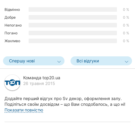
Херсон
Відмінно
0 %
Добре
0 %
Полтава
Непогано
0 %
Чернігів
Погано
0 %
Жахливо
0 %
Черкаси
Чернівці
Спершу нові
Всі відгуки
Суми
Команда top20.ua
26 травня 2015
Івано-
Франківськ
Додайте перший відгук про Sv декор, оформлення залу.
Луцьк
Поділіться своїм досвідом – що Вам сподобалось, а що ні!
Це допоможе іншим жителям Вінниці зробит...
Показати повністю
Ужгород
Карпати