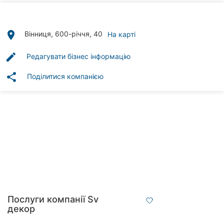
Автошколи
Ресторани
place
Вінниця, 600-річчя, 40
На карті
Всі
edit
Редагувати бізнес інформацію
рубрики
share
Поділитися компанією
Всі
міста:
Вінниця
Житомир
Тернопіль
Послуги компанії Sv
декор
Хмельницький