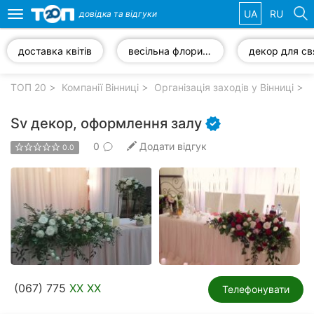
UA
RU
довідка та
відгуки
Toggle
navigation
доставка квітів
весільна флористика
декор для св
Обрані
компанії
ТОП 20
Компанії Вінниці
Організація заходів у Вінниці
Sv декор, оформлення залу
0
Додати відгук
0.0
Популярні
рубрики:
Стоматології
Ветеринарні
клініки
Приватні
(067) 775
XX XX
клініки
Телефонувати