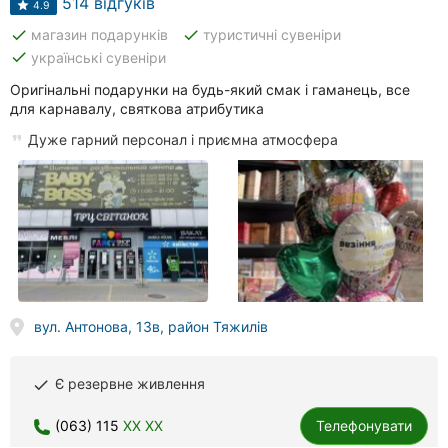
514 відгуків
4.9
done
done
магазин подарунків
туристичні сувеніри
done
українські сувеніри
Оригінальні подарунки на будь-який смак і гаманець, все
для карнавалу, святкова атрибутика
Дуже гарний персонал і приємна атмосфера
вул. Антонова, 13в, район Тяжилів
Є резервне живлення
done
(063) 115
XX XX
Телефонувати