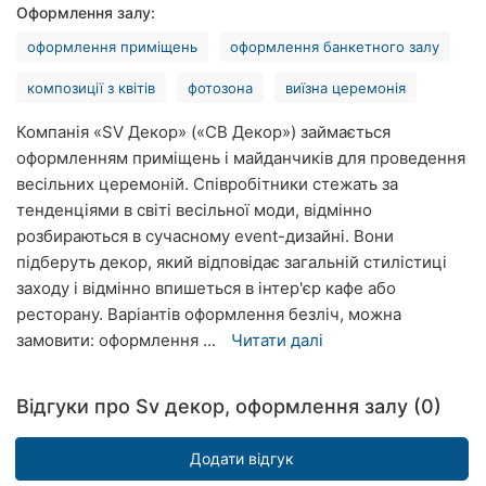
Оформлення залу:
Рівне
оформлення приміщень
оформлення банкетного залу
Одеса
композиції з квітів
фотозона
виїзна церемонія
Кропивницький
Компанія «SV Декор» («СВ Декор») займається
оформленням приміщень і майданчиків для проведення
Київ
весільних церемоній. Співробітники стежать за
Харків
тенденціями в світі весільної моди, відмінно
розбираються в сучасному event-дизайні. Вони
Запоріжжя
підберуть декор, який відповідає загальній стилістиці
заходу і відмінно впишеться в інтер'єр кафе або
Дніпро
ресторану. Варіантів оформлення безліч, можна
замовити: оформлення ...
Читати далі
Львів
Кривий
Відгуки про Sv декор, оформлення залу (0)
Ріг
Додати відгук
Миколаїв