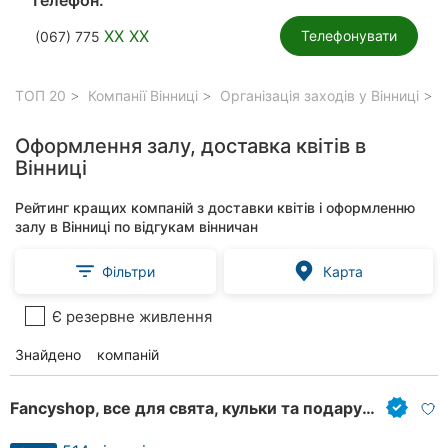
XX XX
Телефонувати
(067) 775
ТОП 20
Компанії Вінниці
Організація заходів у Вінниці
О
Оформлення залу, доставка квітів в
Вінниці
Рейтинг кращих компаній з доставки квітів і оформленню
залу в Вінниці по відгукам вінничан
Фільтри
Карта
Є резервне живлення
Знайдено
81
компаній
Fancyshop, все для свята, кульки та подарунки