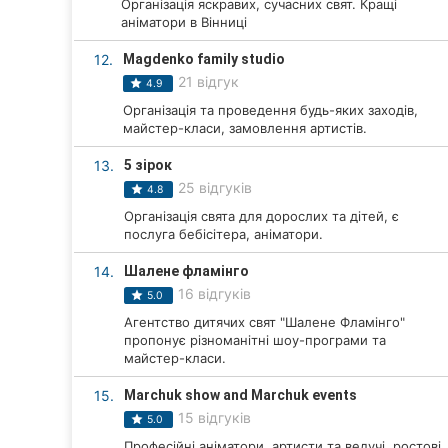
Організація яскравих, сучасних свят. Кращі
аніматори в Вінниці
Суми
12.
Magdenko family studio
Івано-Франківськ
21 відгук
4.9
Організація та проведення будь-яких заходів,
Луцьк
майстер-класи, замовлення артистів.
Ужгород
13.
5 зірок
25 відгуків
4.8
Карпати
Організація свята для дорослих та дітей, є
послуга бебісітера, аніматори.
14.
Шалене фламінго
16 відгуків
5.0
Агентство дитячих свят "Шалене Фламінго"
пропонує різноманітні шоу-програми та
майстер-класи.
15.
Marchuk show and Marchuk events
15 відгуків
5.0
Професійні аніматори, артисти та ведучі, ростові