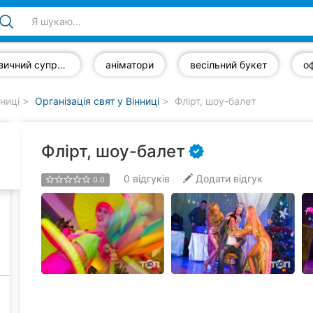
музичний супровід
аніматори
весільний букет
нниці
Організація свят у Вінниці
Флірт, шоу-балет
Флірт, шоу-балет
0
відгуків
Додати відгук
0.0