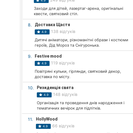
Харків
4.9
Заходи для дітей, лазертаг-арена, оригінальні
Запоріжжя
квести, святковий стіл.
8.
Доставка Щастя
Дніпро
138 відгуків
4.9
Львів
Дитячі аніматори, різноманітні образи і костюми
героїв, Дід Мороз та Снігуронька.
Кривий Ріг
9.
Festive mood
119 відгуків
4.9
Миколаїв
Повітряні кульки, гірлянди, святковий декор,
доставка по місту.
Херсон
10.
Резиденція свята
Полтава
148 відгуків
4.9
Організація та проведення днів народження і
Чернігів
тематичних вечірок для підлітків.
Черкаси
11.
HollyWood
66 відгуків
4.9
Чернівці