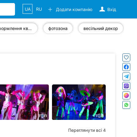
UA
RU
Додати компанію
Вхід
оформлення квітами
фотозона
весільний декор
в
Переглянути всі 4