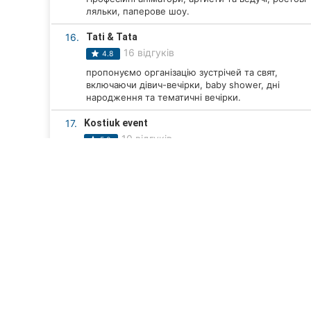
ляльки, паперове шоу.
16.
Tati & Tata
16 відгуків
4.8
пропонуємо організацію зустрічей та свят,
включаючи дівич-вечірки, baby shower, дні
народження та тематичні вечірки.
17.
Kostiuk event
10 відгуків
5.0
Повний спектр послуг для організації будь-якого
заходу.
18.
Fiery Dream
9 відгуків
5.0
Професійне створення вогняного шоу для
весіль та корпоративних заходів.
19.
LY weddings & events
7 відгуків
ТОП 20
Компанії Вінниці
Організація заходів у Ві
5.0
Організація сімейних і корпоративних свят,