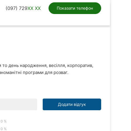
(097) 729
XX XX
Показати телефон
и то день народження, весілля, корпоратив,
зноманітні програми для розваг.
Додати відгук
0 %
0 %