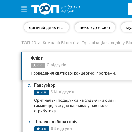
довідка та
відгуки
Обрані компанії
дитячий день народження
декор для свят
ТОП 20
Компанії Вінниці
Організація заходів у Ві
Популярні рубрики:
Флірт
Стоматології
0 відгуків
0.0
Ветеринарні клініки
Проведення святкової концертної програми.
2.
Fancyshop
Приватні клініки
514 відгуків
4.9
Автошколи
Оригінальні подарунки на будь-який смак і
гаманець, все для карнавалу, святкова
атрибутика
Ресторани
3.
Шалена лабораторія
Всі рубрики
63 відгука
4.9