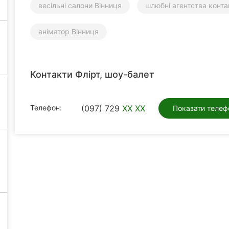
весільні салони Вінниця
шлюбні агентства конта
аніматор Вінниця
Контакти Флірт, шоу-балет
Телефон:
(097) 729
XX XX
Показати телеф