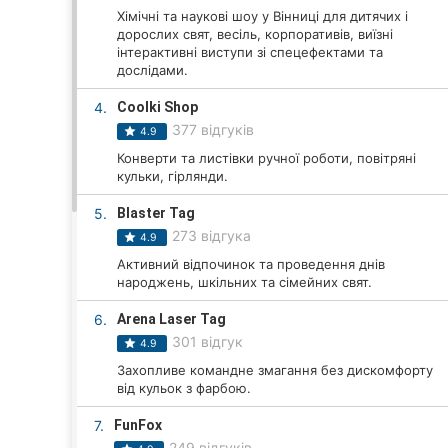
Хімічні та наукові шоу у Вінниці для дитячих і
дорослих свят, весіль, корпоративів, виїзні
інтерактивні виступи зі спецефектами та
Всі міста:
дослідами.
Вінниця
4.
Coolki Shop
377 відгуків
4.9
Житомир
Конверти та листівки ручної роботи, повітряні
кульки, гірлянди.
Тернопіль
5.
Blaster Tag
273 відгука
Хмельницький
4.9
Активний відпочинок та проведення днів
Рівне
народжень, шкільних та сімейних свят.
6.
Arena Laser Tag
Одеса
301 відгук
4.9
Кропивницький
Захопливе командне змагання без дискомфорту
від кульок з фарбою.
Київ
7.
FunFox
249 відгуків