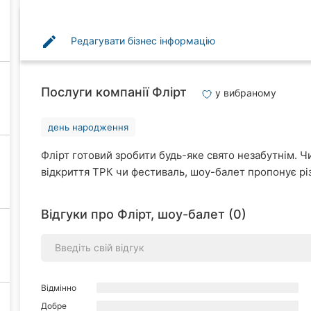
edit
Редагувати бізнес інформацію
Послуги компанії Флірт
у вибраному
день народження
Флірт готовий зробити будь-яке свято незабутнім. Ч
відкриття ТРК чи фестиваль, шоу-балет пропонує рі
Відгуки про Флірт, шоу-балет (0)
Відмінно
Добре