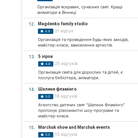
Організація яскравих, сучасних свят. Кращі
Суми
аніматори в Вінниці
Івано-Франківськ
12.
Magdenko family studio
21 відгук
4.9
Луцьк
Організація та проведення будь-яких заходів,
майстер-класи, замовлення артистів.
Ужгород
13.
5 зірок
Карпати
25 відгуків
4.8
Організація свята для дорослих та дітей, є
послуга бебісітера, аніматори.
14.
Шалене фламінго
16 відгуків
5.0
Агентство дитячих свят "Шалене Фламінго"
пропонує різноманітні шоу-програми та
майстер-класи.
15.
Marchuk show and Marchuk events
15 відгуків
5.0