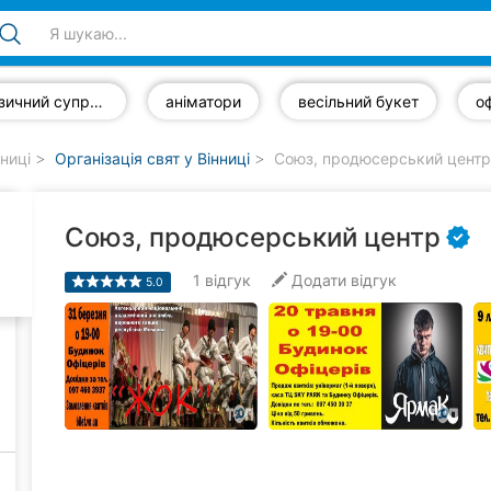
музичний супровід
аніматори
весільний букет
нниці
Організація свят у Вінниці
Союз, продюсерський центр
Союз, продюсерський центр
1
відгук
Додати відгук
5.0