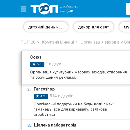
довідка та
відгуки
Обрані компанії
дитячий день народження
декор для свят
ТОП 20
Компанії Вінниці
Організація заходів у Ві
Популярні рубрики:
Союз
Стоматології
1 відгук
5.0
Ветеринарні клініки
Організація культурних масових заходів, створення
та розміщення реклами.
Приватні клініки
2.
Fancyshop
514 відгуків
4.9
Автошколи
Оригінальні подарунки на будь-який смак і
гаманець, все для карнавалу, святкова
Ресторани
атрибутика
Всі рубрики
3.
Шалена лабораторія