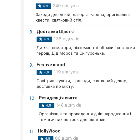
Харків
249 відгуків
4.9
Запоріжжя
Заходи для дітей, лазертаг-арена, оригінальні
квести, святковий стіл.
Дніпро
8.
Доставка Щастя
138 відгуків
4.9
Львів
Дитячі аніматори, різноманітні образи і костюми
героїв, Дід Мороз та Снігуронька.
Кривий Ріг
9.
Festive mood
Миколаїв
119 відгуків
4.9
Повітряні кульки, гірлянди, святковий декор,
Херсон
доставка по місту.
Полтава
10.
Резиденція свята
148 відгуків
4.9
Чернігів
Організація та проведення днів народження і
тематичних вечірок для підлітків.
Черкаси
11.
HollyWood
Чернівці
66 відгуків
4.9