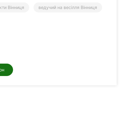
кти Вінниця
ведучий на весілля Вінниця
он