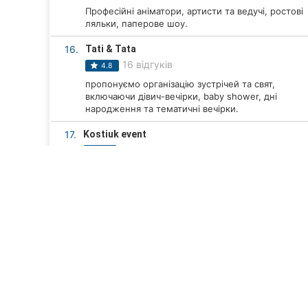
Професійні аніматори, артисти та ведучі, ростові
ляльки, паперове шоу.
16.
Tati & Tata
16 відгуків
4.8
пропонуємо організацію зустрічей та свят,
включаючи дівич-вечірки, baby shower, дні
народження та тематичні вечірки.
17.
Kostiuk event
10 відгуків
5.0
Повний спектр послуг для організації будь-якого
заходу.
18.
Fiery Dream
9 відгуків
5.0
Професійне створення вогняного шоу для
весіль та корпоративних заходів.
19.
LY weddings & events
ТОП 20
Компанії Вінниці
Організація заходів у Ві
7 відгуків
5.0