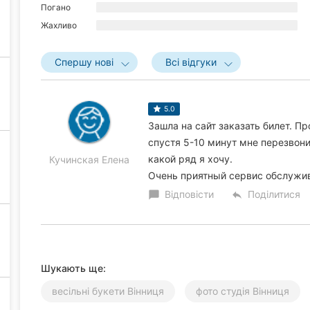
Погано
Жахливо
Спершу нові
Всі відгуки
5.0
Зашла на сайт заказать билет. Пр
спустя 5-10 минут мне перезвони
какой ряд я хочу.
Кучинская Елена
Очень приятный сервис обслужи
Відповісти
Поділитися
chat_bubble
reply
Шукають ще:
весільні букети Вінниця
фото студія Вінниця