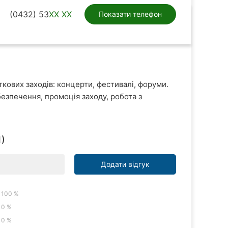
(0432) 53
XX XX
Показати телефон
кових заходів: концерти, фестивалі, форуми.
безпечення, промоція заходу, робота з
1)
Додати відгук
100 %
0 %
0 %