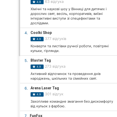
63 відгука
4.9
Хімічні та наукові шоу у Вінниці для дитячих і
дорослих свят, весіль, корпоративів, виїзні
Всі міста:
інтерактивні виступи зі спецефектами та
дослідами.
Вінниця
4.
Coolki Shop
377 відгуків
Житомир
4.9
Конверти та листівки ручної роботи, повітряні
Тернопіль
кульки, гірлянди.
5.
Blaster Tag
Хмельницький
273 відгука
4.9
Рівне
Активний відпочинок та проведення днів
народжень, шкільних та сімейних свят.
Одеса
6.
Arena Laser Tag
301 відгук
4.9
Кропивницький
Захопливе командне змагання без дискомфорту
від кульок з фарбою.
Київ
7.
FunFox