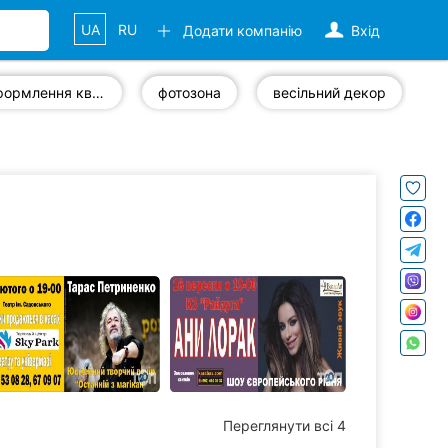
UA
RU
Додати компанію
Вхід
оформлення квітами
фотозона
весільний декор
в
Переглянути всі 4