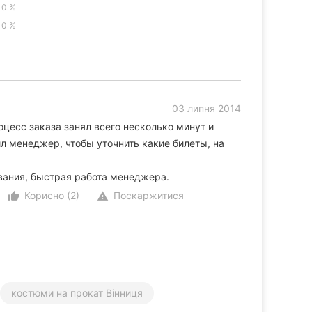
0 %
0 %
03 липня 2014
оцесс заказа занял всего несколько минут и
л менеджер, чтобы уточнить какие билеты, на
вания, быстрая работа менеджера.
Корисно (2)
Поскаржитися
thumb_up_alt
warning
костюми на прокат Вінниця