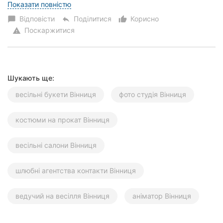
зробили море яскравих ф...
Показати повністю
Відповісти
Поділитися
Корисно
chat_bubble
reply
thumb_up_alt
Поскаржитися
warning
Шукають ще:
весільні букети Вінниця
фото студія Вінниця
костюми на прокат Вінниця
весільні салони Вінниця
шлюбні агентства контакти Вінниця
ведучий на весілля Вінниця
аніматор Вінниця