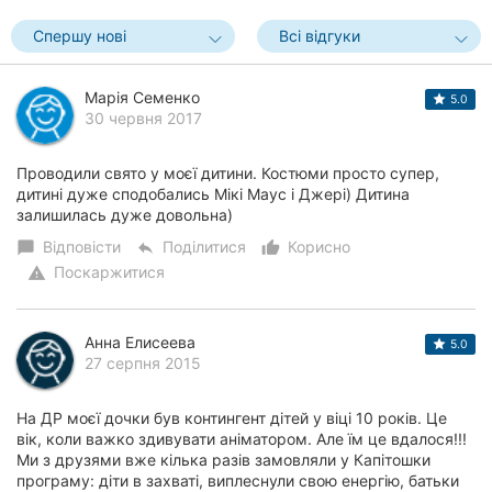
Херсон
Спершу нові
Всі відгуки
Полтава
Марія Семенко
5.0
Чернігів
30 червня 2017
Черкаси
Проводили свято у моєї дитини. Костюми просто супер,
дитині дуже сподобались Мікі Маус і Джері) Дитина
Чернівці
залишилась дуже довольна)
Відповісти
Поділитися
Корисно
chat_bubble
reply
thumb_up_alt
Суми
Поскаржитися
warning
Івано-
Франківськ
Анна Елисеева
5.0
27 серпня 2015
Луцьк
На ДР моєї дочки був контингент дітей у віці 10 років. Це
Ужгород
вік, коли важко здивувати аніматором. Але їм це вдалося!!!
Ми з друзями вже кілька разів замовляли у Капітошки
Карпати
програму: діти в захваті, виплеснули свою енергію, батьки