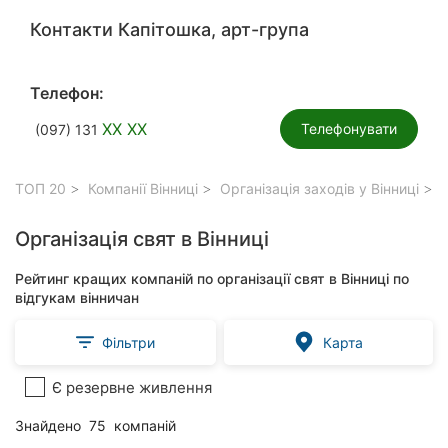
Контакти Капітошка, арт-група
Телефон:
XX XX
Телефонувати
(097) 131
ТОП 20
Компанії Вінниці
Організація заходів у Вінниці
О
Організація свят в Вінниці
Рейтинг кращих компаній по організації свят в Вінниці по
відгукам вінничан
Фільтри
Карта
Є резервне живлення
Знайдено
75
компаній