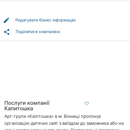
Автошколи
Ресторани
edit
Редагувати бізнес інформацію
Всі
share
Поділитися компанією
рубрики
Всі
міста:
Вінниця
Житомир
Послуги компанії
Капитошка
Тернопіль
Арт-група «Капітошка» в м. Вінниці пропонує
організацію дитячих свят з виїздом до замовника або на
Хмельницький