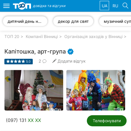
UA
RU
довідка та
відгуки
Toggle
navigation
дитячий день народження
декор для свят
Обрані
компанії
ТОП 20
Компанії Вінниці
Організація заходів у Вінниці
О
Капітошка, арт-група
2
Додати відгук
5.0
Популярні
рубрики:
Стоматології
Ветеринарні
клініки
Приватні
(097) 131
XX XX
клініки
Телефонувати