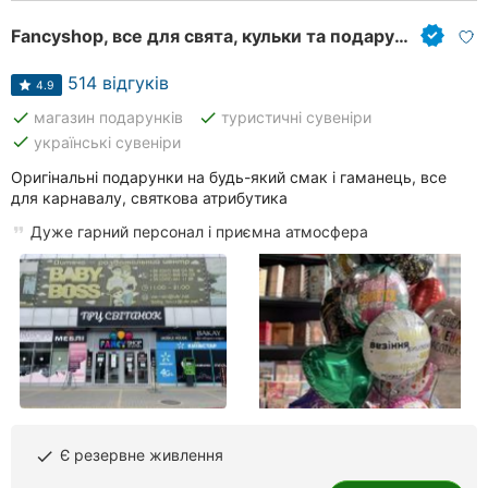
Fancyshop, все для свята, кульки та подарунки
514 відгуків
4.9
done
done
магазин подарунків
туристичні сувеніри
done
українські сувеніри
Оригінальні подарунки на будь-який смак і гаманець, все
для карнавалу, святкова атрибутика
Дуже гарний персонал і приємна атмосфера
Є резервне живлення
done