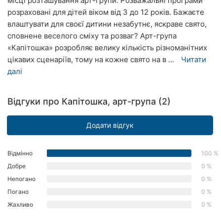
місці розташування арт-групи. Розважальні програми
Рівне
розраховані для дітей віком від 3 до 12 років. Бажаєте
влаштувати для своєї дитини незабутнє, яскраве свято,
Одеса
сповнене веселого сміху та розваг? Арт-група
«Капітошка» розробляє велику кількість різноманітних
Кропивницький
цікавих сценаріїв, тому на кожне свято на в ...
Читати
далі
Київ
Харків
Відгуки про Капітошка, арт-група (2)
Запоріжжя
Додати відгук
Дніпро
Відмінно
100 %
Львів
Добре
0 %
Непогано
0 %
Кривий
Ріг
Погано
0 %
Жахливо
0 %
Миколаїв