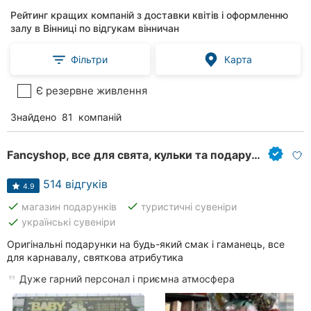
Рейтинг кращих компаній з доставки квітів і оформленню
залу в Вінниці по відгукам вінничан
Фільтри
Карта
Є резервне живлення
Знайдено
81
компаній
Fancyshop, все для свята, кульки та подарунки
514 відгуків
4.9
done
done
магазин подарунків
туристичні сувеніри
done
українські сувеніри
Оригінальні подарунки на будь-який смак і гаманець, все
для карнавалу, святкова атрибутика
Дуже гарний персонал і приємна атмосфера