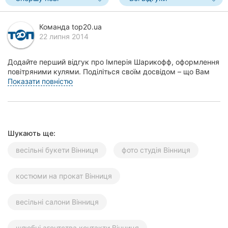
Херсон
Команда top20.ua
Полтава
22 липня 2014
Чернігів
Додайте перший відгук про Імперія Шарикофф, оформлення
повітряними кулями. Поділіться своїм досвідом – що Вам
Черкаси
сподобалось, а що ні! Це допоможе іншим...
Показати повністю
Чернівці
Суми
Шукають ще:
Івано-
весільні букети Вінниця
фото студія Вінниця
Франківськ
Луцьк
костюми на прокат Вінниця
Ужгород
весільні салони Вінниця
Карпати
шлюбні агентства контакти Вінниця