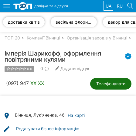
UA
RU
довідка та
відгуки
Toggle
navigation
доставка квітів
весільна флористика
декор для св
Обрані
компанії
ТОП 20
Компанії Вінниці
Організація заходів у Вінниці
Імперія Шарикофф, оформлення
повітряними кулями
0
Додати відгук
Популярні
0.0
рубрики:
(097) 947
XX XX
Телефонувати
Стоматології
Ветеринарні
клініки
place
Вінниця, Лук'яненка, 46
На карті
Приватні
клініки
edit
Редагувати бізнес інформацію