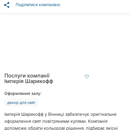
Автошколи
share
Поділитися компанією
Ресторани
Всі
рубрики
Всі
міста:
Послуги компанії
Імперія Шарикофф
Вінниця
Оформлення залу:
Житомир
декор для свят
Тернопіль
Імперія Шарикофф у Вінниці забезпечує оригінальне
оформлення свят повітряними кулями. Компанія
Хмельницький
допоможе обрати кольорові рішення, підбирає якісні