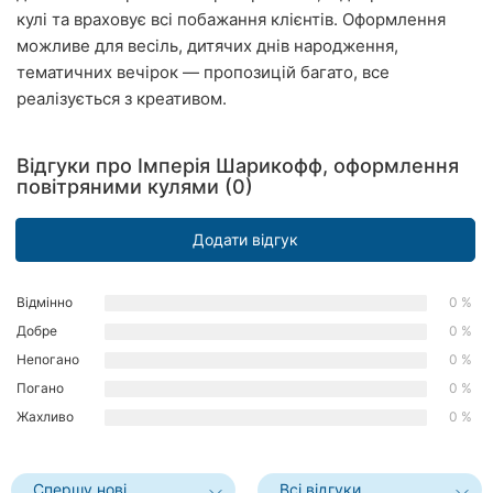
кулі та враховує всі побажання клієнтів. Оформлення
Рівне
можливе для весіль, дитячих днів народження,
Одеса
тематичних вечірок — пропозицій багато, все
реалізується з креативом.
Кропивницький
Відгуки про Імперія Шарикофф, оформлення
Київ
повітряними кулями (0)
Харків
Додати відгук
Запоріжжя
Відмінно
0 %
Дніпро
Добре
0 %
Львів
Непогано
0 %
Погано
0 %
Кривий
Жахливо
0 %
Ріг
Миколаїв
Спершу нові
Всі відгуки