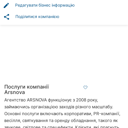
Автошколи
edit
Редагувати бізнес інформацію
Ресторани
share
Поділитися компанією
Всі
рубрики
Всі
міста:
Вінниця
Послуги компанії
Arsnova
Житомир
Агентство ARSNOVA функціонує з 2008 року,
займаючись організацією заходів різного масштабу.
Тернопіль
Основні послуги включають корпоративи, PR-компанії,
весілля, святкування та оренду обладнання, такого як
Хмельницький
звукове, світлове та спецефекти. Клієнти, які прагнуть