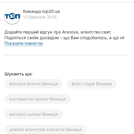
Херсон
Команда top20.ua
13 березня 2015
Полтава
Додайте перший відгук про Arsnova, агентство свят.
Чернігів
Поділіться своїм досвідом – що Вам сподобалось, а що ні!
Це допоможе іншим жителям Вінниці зробити...
Показати повністю
Черкаси
Чернівці
Суми
Шукають ще:
Івано-
весільні букети Вінниця
фото студія Вінниця
Франківськ
костюми на прокат Вінниця
Луцьк
весільні салони Вінниця
Ужгород
Карпати
шлюбні агентства контакти Вінниця