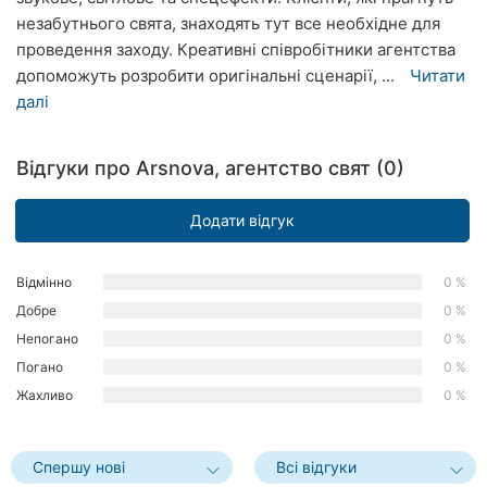
Рівне
незабутнього свята, знаходять тут все необхідне для
проведення заходу. Креативні співробітники агентства
Одеса
допоможуть розробити оригінальні сценарії, ...
Читати
далі
Кропивницький
Київ
Відгуки про Arsnova, агентство свят (0)
Харків
Додати відгук
Запоріжжя
Відмінно
0 %
Дніпро
Добре
0 %
Непогано
0 %
Львів
Погано
0 %
Кривий
Жахливо
0 %
Ріг
Миколаїв
Спершу нові
Всі відгуки