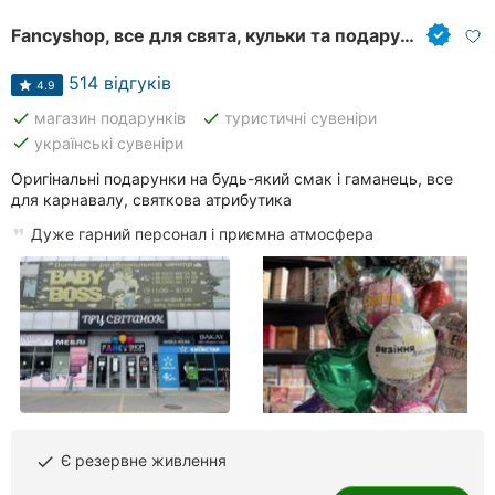
Fancyshop, все для свята, кульки та подарунки
514 відгуків
4.9
done
done
магазин подарунків
туристичні сувеніри
done
українські сувеніри
Оригінальні подарунки на будь-який смак і гаманець, все
для карнавалу, святкова атрибутика
Дуже гарний персонал і приємна атмосфера
Є резервне живлення
done