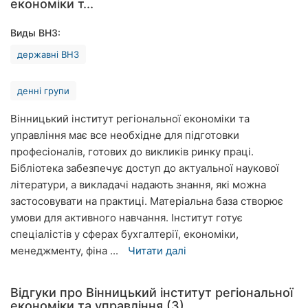
економіки т...
Рівне
Виды ВНЗ:
Одеса
державні ВНЗ
Кропивницький
денні групи
Київ
Вінницький інститут регіональної економіки та
Харків
управління має все необхідне для підготовки
професіоналів, готових до викликів ринку праці.
Запоріжжя
Бібліотека забезпечує доступ до актуальної наукової
літератури, а викладачі надають знання, які можна
Дніпро
застосовувати на практиці. Матеріальна база створює
умови для активного навчання. Інститут готує
Львів
спеціалістів у сферах бухгалтерії, економіки,
менеджменту, фіна ...
Читати далі
Кривий
Ріг
Відгуки про Вінницький інститут регіональної
Миколаїв
економіки та управління (3)