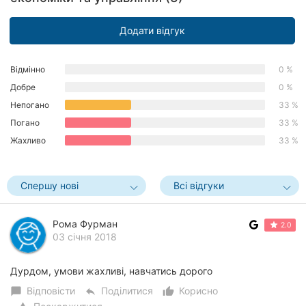
Херсон
Додати відгук
Полтава
Відмінно
0 %
Чернігів
Добре
0 %
Черкаси
Непогано
33 %
Погано
33 %
Чернівці
Жахливо
33 %
Суми
Спершу нові
Всі відгуки
Івано-
Франківськ
Рома Фурман
2.0
Луцьк
03 січня 2018
Ужгород
Дурдом, умови жахливі, навчатись дорого
Відповісти
Поділитися
Корисно
chat_bubble
reply
thumb_up_alt
Карпати