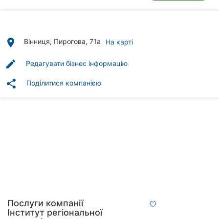
Автошколи
Ресторани
place
Вінниця, Пирогова, 71а
На карті
Всі
рубрики
edit
Редагувати бізнес інформацію
share
Поділитися компанією
Всі
міста:
Вінниця
Житомир
Тернопіль
Послуги компанії
Хмельницький
Інститут регіональної