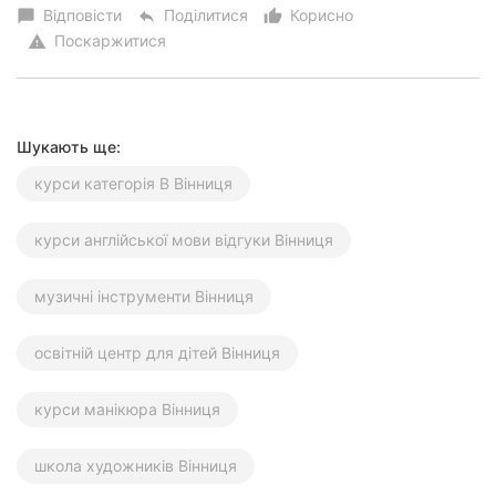
Відповісти
Поділитися
Корисно
chat_bubble
reply
thumb_up_alt
Поскаржитися
warning
Шукають ще:
курси категорія В Вінниця
курси англійської мови відгуки Вінниця
музичні інструменти Вінниця
освітній центр для дітей Вінниця
курси манікюра Вінниця
школа художників Вінниця