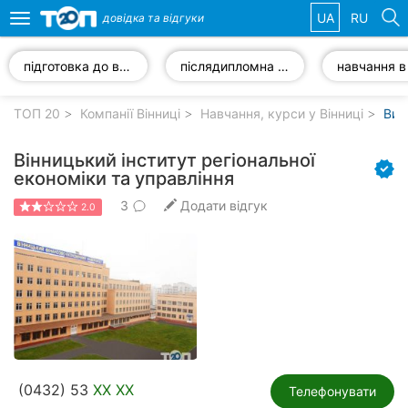
UA
RU
довідка та
відгуки
Toggle
navigation
підготовка до вступу до ВНЗ
післядипломна освіта
Обрані
компанії
ТОП 20
Компанії Вінниці
Навчання, курси у Вінниці
Вищ
Вінницький інститут регіональної
економіки та управління
3
Додати відгук
Популярні
2.0
рубрики:
Стоматології
Ветеринарні
клініки
Приватні
клініки
(0432) 53
XX XX
Телефонувати