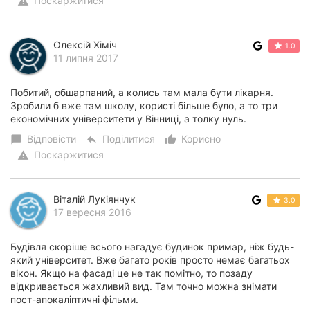
Поскаржитися
warning
Олексій Хіміч
1.0
11 липня 2017
Побитий, обшарпаний, а колись там мала бути лікарня.
Зробили б вже там школу, користі більше було, а то три
економічних університети у Вінниці, а толку нуль.
Відповісти
Поділитися
Корисно
chat_bubble
reply
thumb_up_alt
Поскаржитися
warning
Віталій Лукіянчук
3.0
17 вересня 2016
Будівля скоріше всього нагадує будинок примар, ніж будь-
який університет. Вже багато років просто немає багатьох
вікон. Якщо на фасаді це не так помітно, то позаду
відкривається жахливий вид. Там точно можна знімати
пост-апокаліптичні фільми.