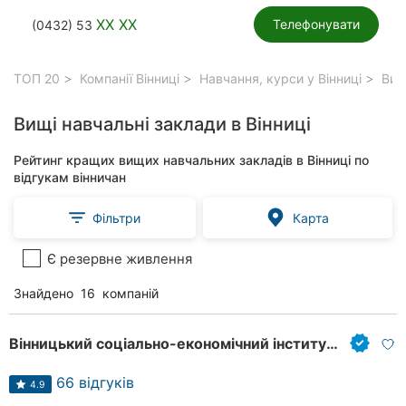
XX XX
Телефонувати
(0432) 53
ТОП 20
Компанії Вінниці
Навчання, курси у Вінниці
Вищі
Вищі навчальні заклади в Вінниці
Рейтинг кращих вищих навчальних закладів в Вінниці по
відгукам вінничан
Фільтри
Карта
Є резервне живлення
Знайдено
16
компаній
Вінницький соціально-економічний інститут Університету «Україна»
66 відгуків
4.9