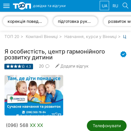
UA
RU
довідка та
відгуки
Toggle
navigation
корекція поведінки дитини
підготовка руки до письма
Обрані
компанії
ТОП 20
Компанії Вінниці
Навчання, курси у Вінниці
Цен
Я особистість, центр гармонійного
розвитку дитини
20
Додати відгук
Популярні
4.3
рубрики:
Стоматології
Ветеринарні
клініки
Приватні
клініки
(096) 568
XX XX
Телефонувати