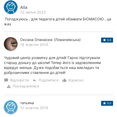
Alla
10 липня 2023
Погоджуюсь , для педагога дітей обзивати БІОМАСОЮ , це
жах
Оксана Опанасюк (Ломачевська)
5.0
18 жовтня 2016
Чудовий центр розвитку для дітей! Гарно підготували
старшу доньку до школи! Тепер його із задоволенням
відвідує менша. Дуже подобається наш викладач та
доброзичливе ставлення до дітей!
Відповісти
Поділитися
Корисно
chat_bubble
reply
thumb_up_alt
Поскаржитися
warning
татьяна
5.0
10 жовтня 2016