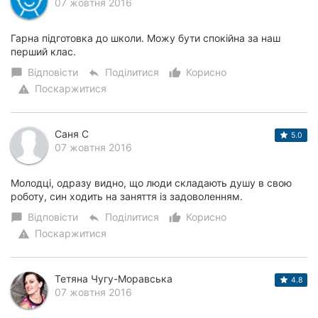
07 жовтня 2016
Гарна підготовка до школи. Можу бути спокійна за наш
перший клас.
Відповісти
Поділитися
Корисно
chat_bubble
reply
thumb_up_alt
Поскаржитися
warning
Саня C
5.0
07 жовтня 2016
Молодці, одразу видно, що люди складають душу в свою
роботу, син ходить на заняття із задоволенням.
Відповісти
Поділитися
Корисно
chat_bubble
reply
thumb_up_alt
Поскаржитися
warning
Тетяна Чугу-Моравська
4.8
07 жовтня 2016