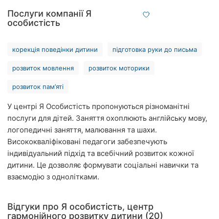
Рівне
Послуги компанії Я
особистість
Одеса
корекція поведінки дитини
підготовка руки до письма
Кропивницький
розвиток мовлення
розвиток моторики
Київ
розвиток пам’яті
Харків
У центрі Я Особистість пропонуються різноманітні
Запоріжжя
послуги для дітей. Заняття охоплюють англійську мову,
логопедичні заняття, малювання та шахи.
Дніпро
Висококваліфіковані педагоги забезпечують
індивідуальний підхід та всебічний розвиток кожної
Львів
дитини. Це дозволяє формувати соціальні навички та
взаємодію з однолітками.
Кривий
Ріг
Відгуки про Я особистість, центр
Миколаїв
гармонійного розвитку дитини (20)