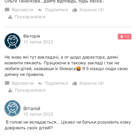
Ольга Танаскова...дайте відповідь, будь ласка..
Відповісти
Поділитися
Корисно (4)
chat_bubble
reply
thumb_up_alt
Поскаржитися
warning
Вікторія
1.0
10 липня 2023
Не знаю які тут викладачі, а от щодо директора, деякі
моменти лякають. Працюючи в такому закладі і так не
любити дітей, назвавши їх біомаса🤬 Я б нізащо сюди свою
дитину не привела.
Відповісти
Поділитися
Корисно (4)
chat_bubble
reply
thumb_up_alt
Поскаржитися
warning
Віталій
10 липня 2023
В голові не вкладається… Цікаво чи батьки розуміють кому
довіряють своїх дітей!?