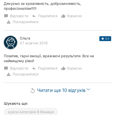
Дякуємо за креативність, доброзичливість,
професіоналізм!!!!!
Відповісти
Поділитися
Корисно
chat_bubble
reply
thumb_up_alt
Поскаржитися
warning
Ольга
5.0
07 жовтня 2016
Позитив, гарні емоції, вражаючі результати. Все на
найвищому рівні!
Відповісти
Поділитися
Корисно
chat_bubble
reply
thumb_up_alt
Поскаржитися
warning
Читати ще 10 відгуків
replay
Шукають ще:
курси категорія В Вінниця