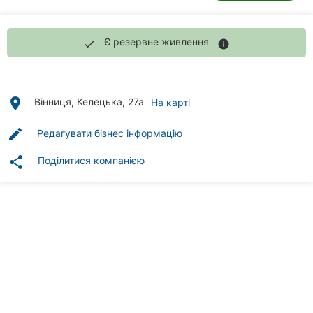
Автошколи
Ресторани
Є резервне живлення
done
info
Всі
рубрики
place
Вінниця, Келецька, 27а
На карті
edit
Редагувати бізнес інформацію
share
Поділитися компанією
Всі
міста:
Вінниця
Житомир
Тернопіль
Хмельницький