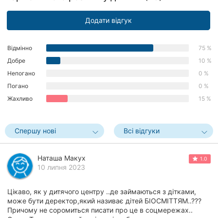
Херсон
Додати відгук
Полтава
Відмінно
75 %
Чернігів
Добре
10 %
Черкаси
Непогано
0 %
Погано
0 %
Чернівці
Жахливо
15 %
Суми
Спершу нові
Всі відгуки
Івано-
Франківськ
Наташа Макух
1.0
Луцьк
10 липня 2023
Ужгород
Цікаво, як у дитячого центру ..де займаються з дітками,
може бути деректор,який називає дітей БІОСМІТТЯМ..???
Карпати
Причому не соромиться писати про це в соцмережах..