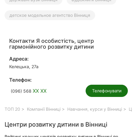
детское модельное агентство Вінниця
Контакти Я особистість, центр
гармонійного розвитку дитини
Адреса:
Келецька, 27а
Телефон:
XX XX
Телефонувати
(096) 568
ТОП 20
Компанії Вінниці
Навчання, курси у Вінниці
Цент
Центри розвитку дитини в Вінниці
Рейтинг кращих центрів розвитку дитини в Вінниці по