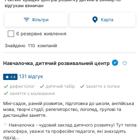
відгукам вінничан
Фільтри
Карта
Є резервне живлення
Знайдено
110
компаній
Навчалочка, дитячий розвивальний центр
131 відгук
4.8
done
done
done
дефектолог
дитячий табір
занаття з логіки
done
заняття з малювання
Міні-садок, ранній розвиток, підготовка до школи, англійська
мова, творчі студії, репетиторство, логопед, групові та
дистанційні заняття.
Навчалочка - чудовий заклад дитячого розвитку! Тут тепла
атмосфера, уважні та професійні педагоги, які знаходять
підхід...