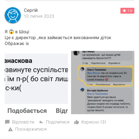
Сергій
1.0
10 липня 2023
Я 😱 в Шоці
Це є директор ,яка займається вихованням діток
Ображає іх
Відповісти
Поділитися
Корисно (3)
chat_bubble
reply
thumb_up_alt
Поскаржитися
warning