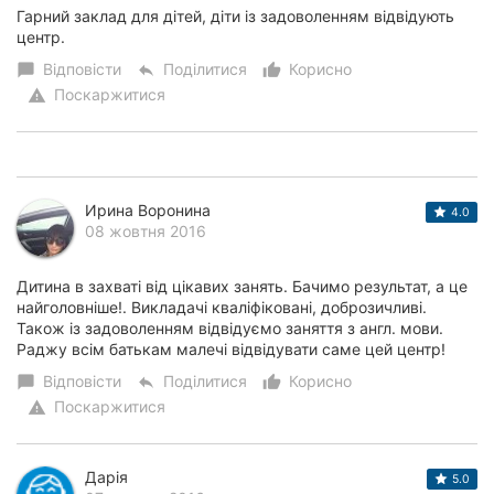
Гарний заклад для дітей, діти із задоволенням відвідують
центр.
Відповісти
Поділитися
Корисно
chat_bubble
reply
thumb_up_alt
Поскаржитися
warning
Ирина Воронина
4.0
08 жовтня 2016
Дитина в захватi вiд цiкавих занять. Бачимо результат, а це
найголовнiше!. Викладачi квалiфiкованi, доброзичливi.
Також із задоволенням вiдвiдуємо заняття з англ. мови.
Раджу всiм батькам малечi вiдвiдувати саме цей центр!
Відповісти
Поділитися
Корисно
chat_bubble
reply
thumb_up_alt
Поскаржитися
warning
Дарія
5.0