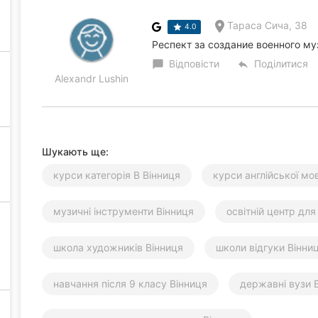
Тараса Сича, 38
4.0
Респект за создание военного м
Відповісти
Поділитися
chat_bubble
reply
Alexandr Lushin
Шукають ще:
курси категорія В Вінниця
курси англійської мо
музичні інструменти Вінниця
освітній центр для
школа художників Вінниця
школи відгуки Вінни
навчання після 9 класу Вінниця
державні вузи 