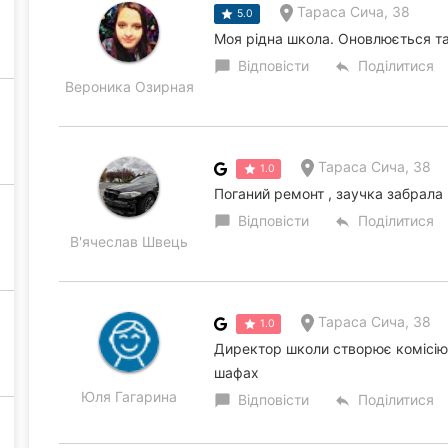
Тараса Сича, 38
5.0
Моя рідна школа. Оновлюється т
Відповісти
Поділитися
chat_bubble
reply
Вероника Озирная
Тараса Сича, 38
1.0
Поганий ремонт , заучка забрала 
Відповісти
Поділитися
chat_bubble
reply
В'ячеслав Швець
Тараса Сича, 38
1.0
Директор школи створює комісію,
шафах
Юля Гагарина
Відповісти
Поділитися
chat_bubble
reply