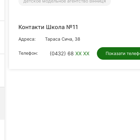
детское модельное агентство Вінниця
Контакти Школа №11
Адреса:
Тараса Сича, 38
Телефон:
(0432) 68
XX XX
Показати телеф