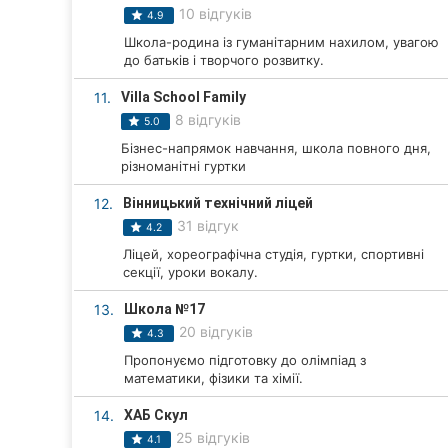
10 відгуків
4.9
Суми
Школа-родина із гуманітарним нахилом, увагою
до батьків і творчого розвитку.
Івано-Франківськ
11.
Villa School Family
Луцьк
8 відгуків
5.0
Бізнес-напрямок навчання, школа повного дня,
Ужгород
різноманітні гуртки
Карпати
12.
Вінницький технічний ліцей
31 відгук
4.2
Ліцей, хореографічна студія, гуртки, спортивні
секції, уроки вокалу.
13.
Школа №17
20 відгуків
4.3
Пропонуємо підготовку до олімпіад з
математики, фізики та хімії.
14.
ХАБ Скул
25 відгуків
4.1