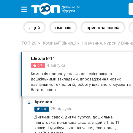
довідка та
відгуки
Обрані компанії
ліцей
гімназія
приватна школа
ТОП 20
Компанії Вінниці
Навчання, курси у Вінни
Популярні рубрики:
Школа №11
Стоматології
4 відгука
2.7
Ветеринарні клініки
Компанія пропонує навчання, співпрацю з
дошкільними закладами, впровадження нових
навчальних технологій, роботу шкільного музею та
Приватні клініки
багато іншого.
Автошколи
2.
Артинов
25 відгуків
5.0
Ресторани
Дитячий садок, дитячі гуртки, дошкільна
підготовка, початкова школа, ліцей з 1 по 11
Всі рубрики
класи, індивідуальне навчання, екстернат,