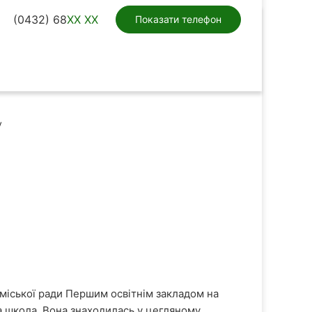
(0432) 68
XX XX
Показати телефон
у
ї міської ради Першим освітнім закладом на
а школа. Вона знаходилась у цегляному