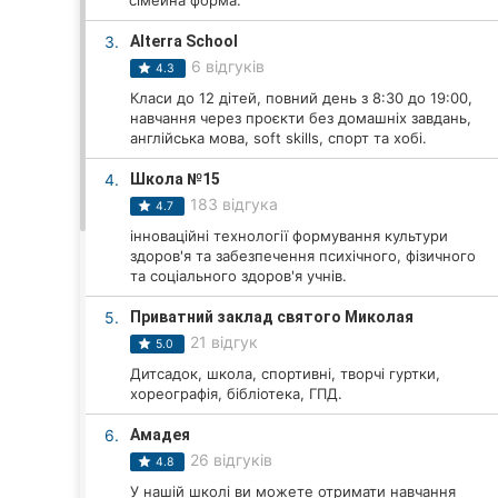
сімейна форма.
3.
Alterra School
6 відгуків
4.3
Всі міста:
Класи до 12 дітей, повний день з 8:30 до 19:00,
Вінниця
навчання через проєкти без домашніх завдань,
англійська мова, soft skills, спорт та хобі.
Житомир
4.
Школа №15
183 відгука
4.7
Тернопіль
інноваційні технології формування культури
здоров'я та забезпечення психічного, фізичного
Хмельницький
та соціального здоров'я учнів.
Рівне
5.
Приватний заклад святого Миколая
21 відгук
5.0
Одеса
Дитсадок, школа, спортивні, творчі гуртки,
хореографія, бібліотека, ГПД.
Кропивницький
6.
Амадея
Київ
26 відгуків
4.8
У нашій школі ви можете отримати навчання