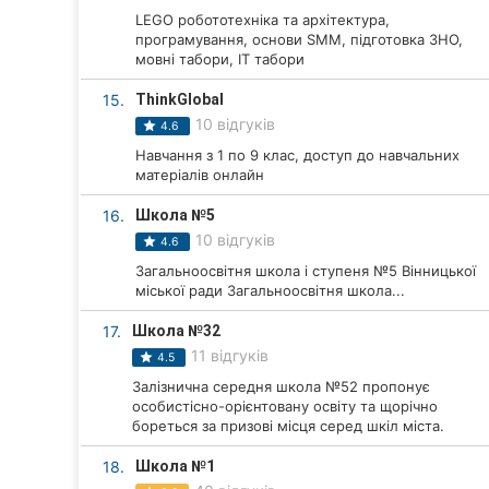
LEGO робототехніка та архітектура,
програмування, основи SMM, підготовка ЗНО,
мовні табори, IT табори
15.
ThinkGlobal
10 відгуків
4.6
Навчання з 1 по 9 клас, доступ до навчальних
матеріалів онлайн
16.
Школа №5
10 відгуків
4.6
Загальноосвітня школа і ступеня №5 Вінницької
міської ради Загальноосвітня школа...
17.
Школа №32
11 відгуків
4.5
Залізнична середня школа №52 пропонує
особистісно-орієнтовану освіту та щорічно
бореться за призові місця серед шкіл міста.
18.
Школа №1