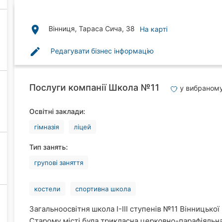
place
Вінниця, Тараса Сича, 38
На карті
edit
Редагувати бізнес інформацію
Послуги компанії Школа №11
у вибраном
Освітні заклади:
гімназія
ліцей
Тип занять:
групові заняття
костели
спортивна школа
Загальноосвітня школа І-ІІІ ступенів №11 Вінницько
Старому місті була трикласна церковно-парафіяльн