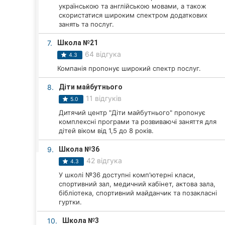
Харків
українською та англійською мовами, а також
скористатися широким спектром додаткових
Запоріжжя
занять та послуг.
7.
Школа №21
Дніпро
64 відгука
4.3
Львів
Компанія пропонує широкий спектр послуг.
8.
Діти майбутнього
Кривий Ріг
11 відгуків
5.0
Миколаїв
Дитячий центр "Діти майбутнього" пропонує
комплексні програми та розвиваючі заняття для
дітей віком від 1,5 до 8 років.
Херсон
9.
Школа №36
Полтава
42 відгука
4.3
Чернігів
У школі №36 доступні комп'ютерні класи,
спортивний зал, медичний кабінет, актова зала,
бібліотека, спортивний майданчик та позакласні
Черкаси
гуртки.
Чернівці
10.
Школа №3