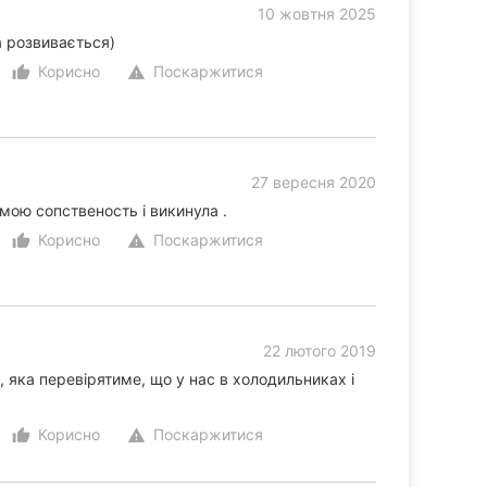
10 жовтня 2025
а розвивається)
Корисно
Поскаржитися
thumb_up_alt
warning
27 вересня 2020
мою сопственость і викинула .
Корисно
Поскаржитися
thumb_up_alt
warning
22 лютого 2019
 яка перевірятиме, що у нас в холодильниках і
Корисно
Поскаржитися
thumb_up_alt
warning