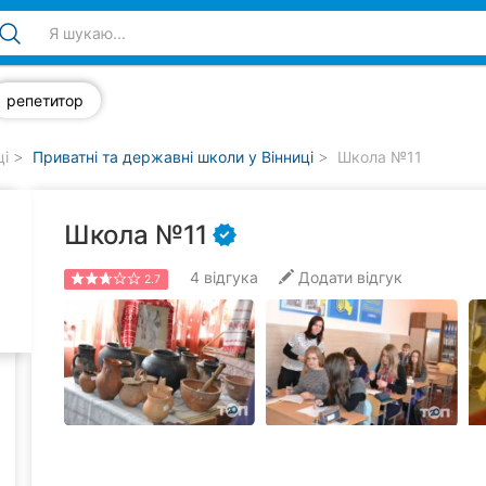
репетитор
ці
Приватні та державні школи у Вінниці
Школа №11
Школа №11
4
відгука
Додати відгук
2.7