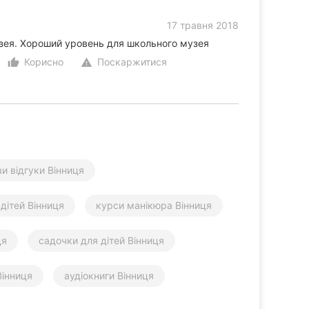
17 травня 2018
узея. Хороший уровень для школьного музея
Корисно
Поскаржитися
thumb_up_alt
warning
ви відгуки Вінниця
 дітей Вінниця
курси манікюра Вінниця
ця
садочки для дітей Вінниця
Вінниця
аудіокниги Вінниця