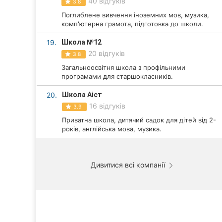
40 відгуків
3.8
Поглиблене вивчення іноземних мов, музика,
комп'ютерна грамота, підготовка до школи.
19.
Школа №12
20 відгуків
3.8
Загальноосвітня школа з профільними
програмами для старшокласників.
20.
Школа Аіст
16 відгуків
3.9
Приватна школа, дитячий садок для дітей від 2-
років, англійська мова, музика.
Дивитися всі компанії