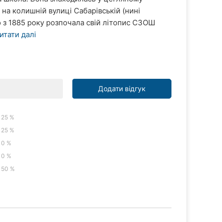
на колишній вулиці Сабарівській (нині
 з 1885 року розпочала свій літопис СЗОШ
итати далі
Додати відгук
25 %
25 %
0 %
0 %
50 %