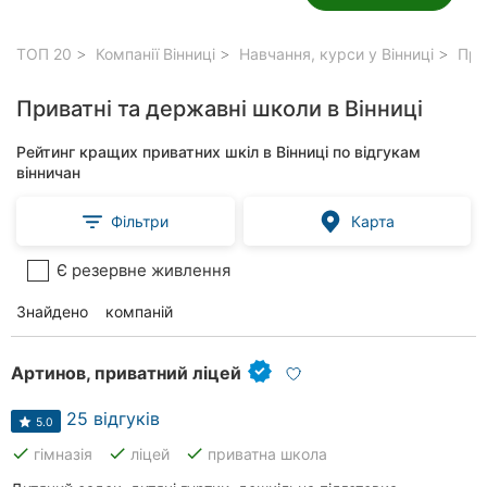
ТОП 20
Компанії Вінниці
Навчання, курси у Вінниці
Прив
Приватні та державні школи в Вінниці
Рейтинг кращих приватних шкіл в Вінниці по відгукам
вінничан
Фільтри
Карта
Є резервне живлення
Знайдено
51
компаній
Артинов, приватний ліцей
25 відгуків
5.0
done
done
done
гімназія
ліцей
приватна школа