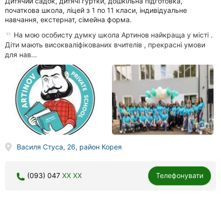
Дитячий садок, дитячі гуртки, дошкільна підготовка,
початкова школа, ліцей з 1 по 11 класи, індивідуальне
навчання, екстернат, сімейна форма.
На мою особисту думку школа Артинов найкраща у місті .
Діти мають високваліфікованих вчителів , прекрасні умови
для нав...
Василя Стуса, 26, район Корея
(093) 047
XX XX
Телефонувати
Alterra School, приватна школа повного дня