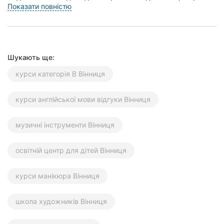
Це допоможе іншим жителям Вінниці зроб...
Показати повністю
Херсон
Полтава
Чернігів
Шукають ще:
курси категорія В Вінниця
Черкаси
Чернівці
курси англійської мови відгуки Вінниця
Суми
музичні інструменти Вінниця
Івано-
Франківськ
освітній центр для дітей Вінниця
Луцьк
курси манікюра Вінниця
Ужгород
школа художників Вінниця
Карпати