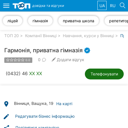
UA
RU
довідка та
відгуки
Toggle
navigation
ліцей
гімназія
приватна школа
репетито
Обрані
компанії
ТОП 20
Компанії Вінниці
Навчання, курси у Вінниці
При
Гармонія, приватна гімназія
0
Додати відгук
0.0
Популярні
рубрики:
(0432) 46
XX XX
Телефонувати
Стоматології
Ветеринарні
клініки
place
Вінниця, Ващука, 19
На карті
Приватні
edit
Редагувати бізнес інформацію
клініки
Поділитися компанією