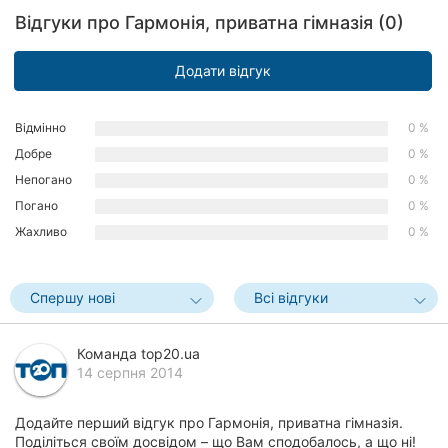
Рівне
Відгуки про Гармонія, приватна гімназія (0)
Одеса
Додати відгук
Кропивницький
Відмінно
0 %
Київ
Добре
0 %
Непогано
0 %
Харків
Погано
0 %
Жахливо
0 %
Запоріжжя
Дніпро
Спершу нові
Всі відгуки
Львів
Команда top20.ua
Кривий
14 серпня 2014
Ріг
Додайте перший відгук про Гармонія, приватна гімназія.
Миколаїв
Поділіться своїм досвідом – що Вам сподобалось, а що ні!