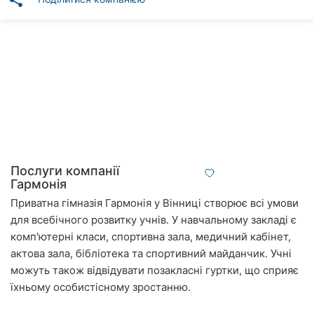
share
Автошколи
Ресторани
Всі
рубрики
Всі
Послуги компанії
міста:
Гармонія
Приватна гімназія Гармонія у Вінниці створює всі умови
Вінниця
для всебічного розвитку учнів. У навчальному закладі є
комп'ютерні класи, спортивна зала, медичний кабінет,
Житомир
актова зала, бібліотека та спортивний майданчик. Учні
Тернопіль
можуть також відвідувати позакласні гуртки, що сприяє
їхньому особистісному зростанню.
Хмельницький