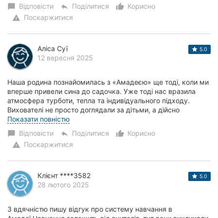
Відповісти
Поділитися
Корисно
chat_bubble
reply
thumb_up_alt
Поскаржитися
warning
Аліса Суї
5.0
12 вересня 2025
Наша родина познайомилась з «Амадеєю» ще тоді, коли ми
вперше привели сина до садочка. Уже тоді нас вразила
атмосфера турботи, тепла та індивідуального підходу.
Вихователі не просто доглядали за дітьми, а дійсно
розкривали їхні таланти, заохочували д...
Показати повністю
Відповісти
Поділитися
Корисно
chat_bubble
reply
thumb_up_alt
Поскаржитися
warning
Клієнт ****3582
5.0
28 лютого 2025
З вдячністю пишу відгук про систему навчання в