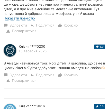
це місце, де дбають не лише про інтелектуальний розвиток
дітей, а й про їхнє емоційне та ментальне виховання. Тут
панує тепла й доброзичлива атмосфера, у якій кожна
дитина відчуває себе важливою та...
Показати повністю
Відповісти
Поділитися
Корисно
chat_bubble
reply
thumb_up_alt
Поскаржитися
warning
Клієнт ****0200
5.0
15 вересня 2025
В Амадеї навчаються троє моїх дітей і я щаслива, що саме в
цьому ліцеї мої діти здобувають знання.Амадея-це любов🫶🏻
Відповісти
Поділитися
Корисно
chat_bubble
reply
thumb_up_alt
Поскаржитися
warning
Клієнт ****9616
5.0