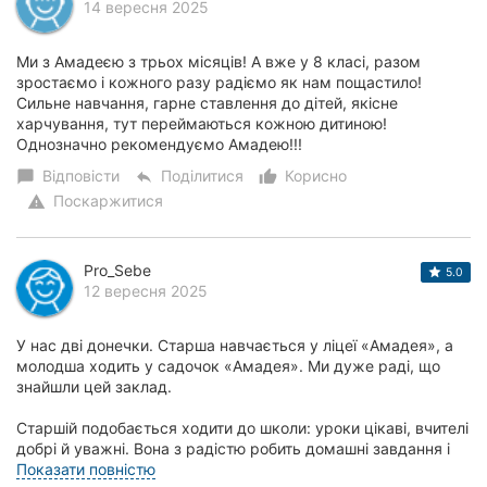
14 вересня 2025
Ми з Амадеєю з трьох місяців! А вже у 8 класі, разом
зростаємо і кожного разу радіємо як нам пощастило!
Сильне навчання, гарне ставлення до дітей, якісне
харчування, тут переймаються кожною дитиною!
Однозначно рекомендуємо Амадею!!!
Відповісти
Поділитися
Корисно
chat_bubble
reply
thumb_up_alt
Поскаржитися
warning
Pro_Sebe
5.0
12 вересня 2025
У нас дві донечки. Старша навчається у ліцеї «Амадея», а
молодша ходить у садочок «Амадея». Ми дуже раді, що
знайшли цей заклад.
Старшій подобається ходити до школи: уроки цікаві, вчителі
добрі й уважні. Вона з радістю робить домашні завдання і
ро...
Показати повністю