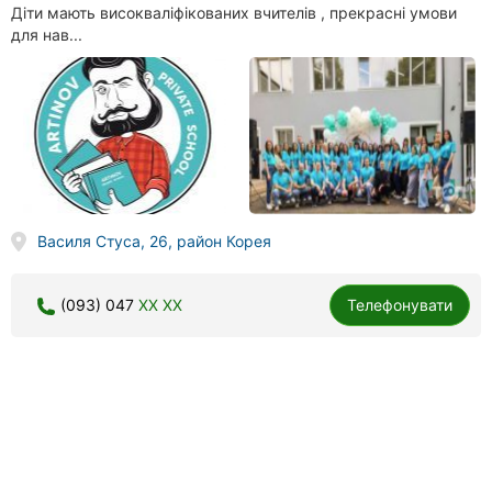
Діти мають високваліфікованих вчителів , прекрасні умови
для нав...
Василя Стуса, 26, район Корея
(093) 047
XX XX
Телефонувати
Alterra School, приватна школа повного дня
6 відгуків
4.3
done
done
дитячий психолог
приватна школа