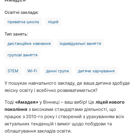
Рівне
Освітні заклади:
Одеса
приватна школа
ліцей
Кропивницький
Тип занять:
дистанційне навчання
індивідуальні заняття
Київ
групові заняття
Харків
Запоріжжя
STEM
Wi-Fi
денні групи
дитяче харчування
У пошуках навчального закладу, де ваша дитина здобуде
Дніпро
якісну освіту і всебічно розвиватиметься?
Львів
Тоді
«Амадея»
у Вінниці – ваш вибір! Це
ліцей нового
покоління
з високими стандартами діяльності, що
Кривий
Ріг
працює з 2010-го року і створений з урахуванням всіх
актуальних тенденцій і вимог щодо побудови та
Миколаїв
облаштування закладів освіти.