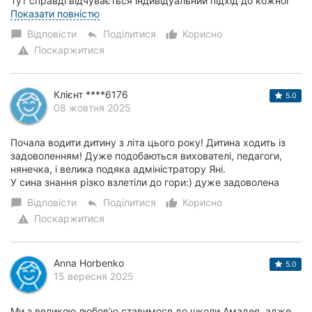
Тут справді відчувається індивідуальний підхід до кожної
дитини. Учителі не просто дають знання, а вчат...
Показати повністю
Відповісти
Поділитися
Корисно
chat_bubble
reply
thumb_up_alt
Поскаржитися
warning
Клієнт ****6176
5.0
08 жовтня 2025
Почала водити дитину з літа цього року! Дитина ходить із
задоволенням! Дуже подобаються вихователі, педагоги,
нянечка, і велика подяка адміністратору Яні.
У сина знання різко взлетіли до гори:) дуже задоволена
Відповісти
Поділитися
Корисно
chat_bubble
reply
thumb_up_alt
Поскаржитися
warning
Anna Horbenko
5.0
15 вересня 2025
Ми з великою любов’ю ставимося до школи Амадея, адже