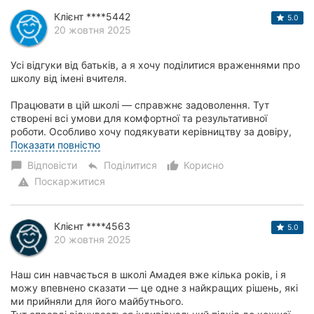
Клієнт ****5442
5.0
20 жовтня 2025
Усі відгуки від батьків, а я хочу поділитися враженнями про
школу від імені вчителя.
Працювати в цій школі — справжнє задоволення. Тут
створені всі умови для комфортної та результативної
роботи. Особливо хочу подякувати керівництву за довіру,
під...
Показати повністю
Відповісти
Поділитися
Корисно
chat_bubble
reply
thumb_up_alt
Поскаржитися
warning
Клієнт ****4563
5.0
20 жовтня 2025
Наш син навчається в школі Амадея вже кілька років, і я
можу впевнено сказати — це одне з найкращих рішень, які
ми прийняли для його майбутнього.