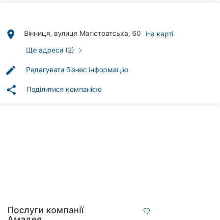
Автошколи
Ресторани
place
Вінниця, вулиця Магістратська, 60
На карті
Всі
Ще адреси (2)
рубрики
edit
Редагувати бізнес інформацію
share
Поділитися компанією
Всі
міста:
Вінниця
Житомир
Тернопіль
Хмельницький
Послуги компанії
Амадея