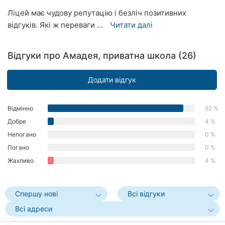
Херсон
Ліцей має чудову репутацію і безліч позитивних
відгуків. Які ж переваги ...
Читати далі
Полтава
Чернігів
Відгуки про Амадея, приватна школа (26)
Черкаси
Додати відгук
Чернівці
Відмінно
92 %
Суми
Добре
4 %
Непогано
0 %
Івано-
Погано
0 %
Франківськ
Жахливо
4 %
Луцьк
Ужгород
Спершу нові
Всі відгуки
Всі адреси
Карпати