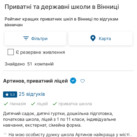
Приватні та державні школи в Вінниці
Рейтинг кращих приватних шкіл в Вінниці по відгукам
вінничан
Фільтри
Карта
Є резервне живлення
Знайдено
51
компаній
Артинов, приватний ліцей
25 відгуків
5.0
done
done
done
гімназія
ліцей
приватна школа
Дитячий садок, дитячі гуртки, дошкільна підготовка,
початкова школа, ліцей з 1 по 11 класи, індивідуальне
навчання, екстернат, сімейна форма.
На мою особисту думку школа Артинов найкраща у місті .