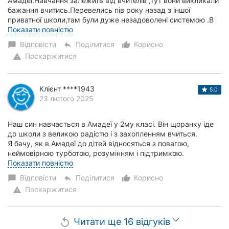
Амадеї.Навчання залежить від вчителів ,тут вони викликали
бажання вчитись.Перевелись пів року назад з іншої
приватної школи,там були дуже незадоволені системою .В
Амадеї все для дітей роблять, і харчуван...
Показати повністю
Відповісти
Поділитися
Корисно
chat_bubble
reply
thumb_up_alt
Поскаржитися
warning
Клієнт ****1943
5.0
23 лютого 2025
Наш син навчається в Амадеї у 2му класі. Він щоранку іде
до школи з великою радістю і з захопленням вчиться.
Я бачу, як в Амадеї до дітей відносяться з повагою,
неймовірною турботою, розумінням і підтримкою.
Ми з чоловіком щиро вдячні усім вчителям...
Показати повністю
Відповісти
Поділитися
Корисно
chat_bubble
reply
thumb_up_alt
Поскаржитися
warning
Читати ще 16 відгуків
replay