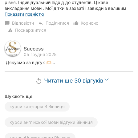
рівня. Індивідуальний підхід до студентів. Цікаве
викладання мови . Мої дітки в захваті і завжди з великим
задоволенням ідуть до Викдача Софії. Щир...
Показати повністю
Відповісти
Поділитися
Корисно
chat_bubble
reply
thumb_up_alt
Поскаржитися
warning
Success
05 грудня 2025
Дякуємо за відгук 🫶🏻…
Читати ще 30 відгуків
replay
Шукають ще:
курси категорія В Вінниця
курси англійської мови відгуки Вінниця
музичні інструменти Вінниця