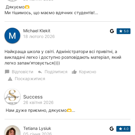
Дякуємо🫶
Ми тішимось, що маємо вдячних студентів!…
Michael Klekit
5.0
18 лютого 2026
Найкраща школа у світі. Адміністратори всі привітні, а
викладачі легко і доступно розповідають матеріал, який
легко запам'ятовується))))
Відповісти
Поділитися
Корисно
chat_bubble
reply
thumb_up_alt
Поскаржитися
warning
Success
26 квітня 2026
Нам дуже приємно, дякуємо🫶…
Tetiana Lysiuk
4.0
05 січня 2026