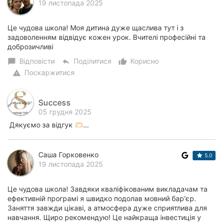
19 листопада 2025
Це чудова школа! Моя дитина дуже щаслива тут і з
задоволенням відвідує кожен урок. Вчителі професійні та
доброзичливі
Відповісти
Поділитися
Корисно
chat_bubble
reply
thumb_up_alt
Поскаржитися
warning
Success
05 грудня 2025
Дякуємо за відгук 🫶🏻…
Саша Горковенко
5.0
19 листопада 2025
Це чудова школа! Завдяки кваліфікованим викладачам та
ефективній програмі я швидко подолав мовний бар'єр.
Заняття завжди цікаві, а атмосфера дуже сприятлива для
навчання. Щиро рекомендую! Це найкраща інвестиція у