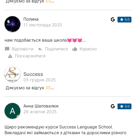
Дякуємо за відгук 🫶🏻…
Полина
5.0
11 листопада 2025
нам подобається ваша школа💓💓💓…
Відповісти
Поділитися
Корисно
chat_bubble
reply
thumb_up_alt
Поскаржитися
warning
Success
05 грудня 2025
Дякуємо за відгук 🫶🏻…
Анна Шаповалюк
5.0
29 жовтня 2025
Щиро рекомендую курси Success Language School.
Викладачі які займаються з дітками та дорослими різного