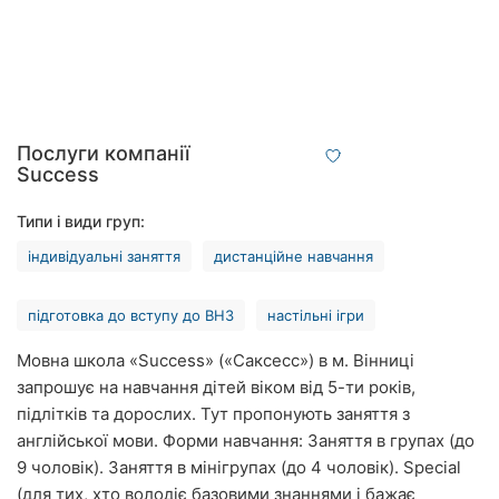
Рівне
Одеса
Кропивницький
Послуги компанії
Київ
Success
Харків
Типи і види груп:
індивідуальні заняття
дистанційне навчання
Запоріжжя
Дніпро
підготовка до вступу до ВНЗ
настільні ігри
Львів
Мовна школа «Success» («Саксесс») в м. Вінниці
запрошує на навчання дітей віком від 5-ти років,
Кривий
підлітків та дорослих. Тут пропонують заняття з
Ріг
англійської мови. Форми навчання: Заняття в групах (до
9 чоловік). Заняття в мінігрупах (до 4 чоловік). Special
Миколаїв
(для тих, хто володіє базовими знаннями і бажає