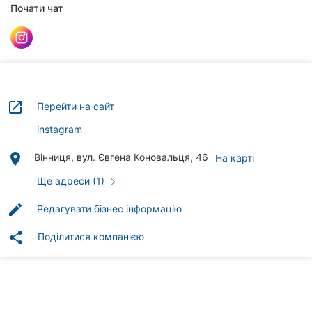
Автошколи
Почати чат
Ресторани
Всі
рубрики
launch
Перейти на сайт
instagram
place
Вінниця, вул. Євгена Коновальця, 46
На карті
Всі
міста:
Ще адреси (1)
Вінниця
edit
Редагувати бізнес інформацію
share
Житомир
Поділитися компанією
Тернопіль
Хмельницький