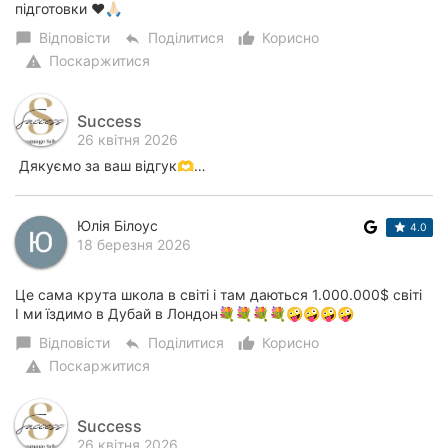
підготовки ❤️🙏🏻
Відповісти
Поділитися
Корисно
chat_bubble
reply
thumb_up_alt
Поскаржитися
warning
Success
26 квітня 2026
Дякуємо за ваш відгук🫶…
Юлія Білоус
4.0
18 березня 2026
Це сама крута школа в світі і там даються 1.000.000$ світі
І ми їздимо в Дубай в Лондон💐💐💐💐🤪🤪🤪🤪
Відповісти
Поділитися
Корисно
chat_bubble
reply
thumb_up_alt
Поскаржитися
warning
Success
26 квітня 2026