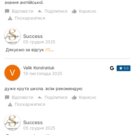
знання англійської.
Відповісти
Поділитися
Корисно
chat_bubble
reply
thumb_up_alt
Поскаржитися
warning
Success
05 грудня 2025
Дякуємо за відгук 🫶🏻…
Valik Kondratiuk
5.0
19 листопада 2025
дуже крута школа. всім рекомендую
Відповісти
Поділитися
Корисно
chat_bubble
reply
thumb_up_alt
Поскаржитися
warning
Success
05 грудня 2025