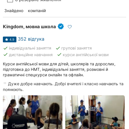
Знайдено
компаній
Kingdom, мовна школа
352 відгука
4.9
done
done
індивідуальні заняття
групові заняття
done
done
дистанційне навчання
курси англійської мови
Курси англійської мови для дітей, школярів та дорослих,
підготовка до НМТ, індивідуальні заняття, розмовні й
граматичні спецкурси онлайн та офлайн.
Дуже добре навчають. Добрі вчителі і класно навчають та
поянюють.