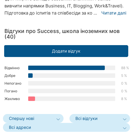
вивчити напрямки Business, IT, Blogging, Work&Travel).
Херсон
Підготовка до іспитів та співбесіди за ко ...
Читати далі
Полтава
Відгуки про Success, школа іноземних мов
Чернігів
(40)
Черкаси
Додати відгук
Чернівці
Відмінно
88 %
Суми
Добре
5 %
Івано-
Непогано
0 %
Франківськ
Погано
0 %
Жахливо
8 %
Луцьк
Ужгород
Спершу нові
Всі відгуки
Карпати
Всі адреси