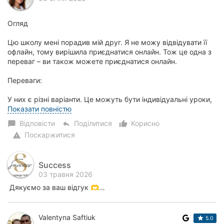
Огляд
Цю школу мені порадив мій друг. Я не можу відвідувати її
офлайн, тому вирішила приєднатися онлайн. Тож це одна з
переваг – ви також можете приєднатися онлайн.
Переваги:
У них є різні варіанти. Це можуть бути індивідуальні уроки,
групи або мі...
Показати повністю
Відповісти
Поділитися
Корисно
chat_bubble
reply
thumb_up_alt
Поскаржитися
warning
Success
03 травня 2026
Дякуємо за ваш відгук 🫶…
Valentyna Saftiuk
5.0