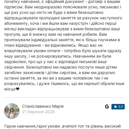
початку навчання, є офіційний документ - договір з вашим
підписом. Вам неодноразово пояснювали усно, письмово і
ще раз усно що ніхто не буде з вами безкоштовно
відпрацьовувати пропущені заняття за рахунок наступного
абонементу, хоча і ми йшли вам назустріч і дійсно перші
місяці викладач відпрацьовував з вами безкоштовно ваші
прогули, ще й знижку вам на навчання робили. Вам
пропонували індивідуальні заняття, які є більш гнучкими в
плані відвідування - ви відмовились. Якщо вас не
влаштовували умови оплати - потрібно було шукати одразу
іншу школу, і не розчаровуватись. Навчанням ви були
задоволені, про що у нас є відповідні письмові ваші
свідчення. Безкоштовно ми надаємо послуги лише дітям
загиблих захисників і дітям сиротам, а вам ми даруємо
останні заняття, за які ви з вашим чоловіком так і не
розрахувались, і дуже тішимось, що ви нарешті обрали інше
місце❤️
Станіславенко Марія
5.0
21 березня 2026
Гарне навчання,гарні умови ,вчителі топ та рівень високий