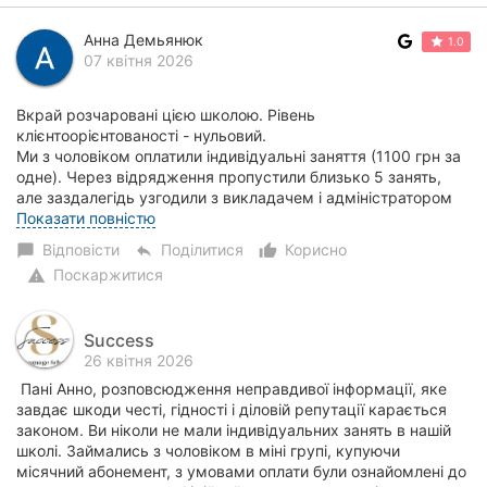
Анна Демьянюк
1.0
07 квітня 2026
Вкрай розчаровані цією школою. Рівень
клієнтоорієнтованості - нульовий.
Ми з чоловіком оплатили індивідуальні заняття (1100 грн за
одне). Через відрядження пропустили близько 5 занять,
але заздалегідь узгодили з викладачем і адміністратором
можливіст...
Показати повністю
Відповісти
Поділитися
Корисно
chat_bubble
reply
thumb_up_alt
Поскаржитися
warning
Success
26 квітня 2026
Пані Анно, розповсюдження неправдивої інформації, яке
завдає шкоди честі, гідності і діловій репутації карається
законом. Ви ніколи не мали індивідуальних занять в нашій
школі. Займались з чоловіком в міні групі, купуючи
місячний абонемент, з умовами оплати були ознайомлені до