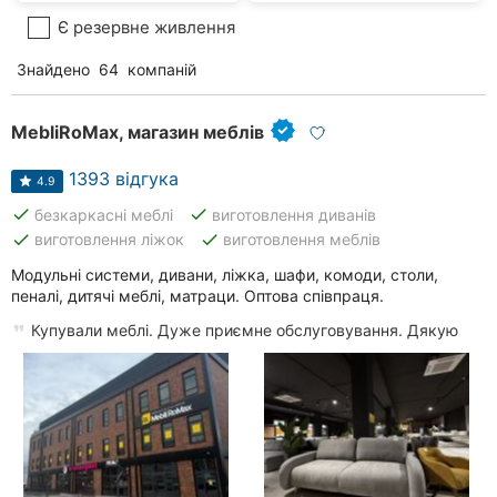
Є резервне живлення
Знайдено
64
компаній
MebliRoMax, магазин меблів
1393 відгука
4.9
done
done
безкаркасні меблі
виготовлення диванів
done
done
виготовлення ліжок
виготовлення меблів
Модульні системи, дивани, ліжка, шафи, комоди, столи,
пеналі, дитячі меблі, матраци. Оптова співпраця.
Купували меблі. Дуже приємне обслуговування. Дякую