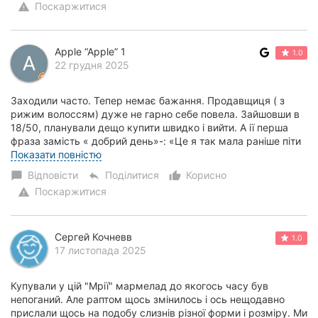
Поскаржитися
warning
Apple “Apple” 1
1.0
22 грудня 2025
Заходили часто. Тепер немає бажання. Продавщиця ( з
рижим волоссям) дуже не гарно себе повела. Зайшовши в
18/50, планували дещо купити швидко і вийти. А ії перша
фраза замість « добрий день»-: «Це я так мала раніше піти
сьогодні». 🤯. Після почутого...
Показати повністю
Відповісти
Поділитися
Корисно
chat_bubble
reply
thumb_up_alt
Поскаржитися
warning
Сергей Кочневв
1.0
17 листопада 2025
Купували у цій "Мрії" мармелад до якогось часу був
непоганий. Але раптом щось змінилось і ось нещодавно
прислали щось на подобу слизнів різної форми і розміру. Ми