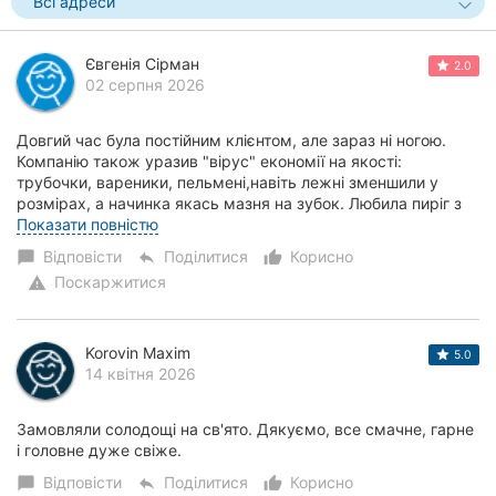
Всі адреси
Євгенія Сірман
2.0
02 серпня 2026
Довгий час була постійним клієнтом, але зараз ні ногою.
Компанію також уразив "вірус" економії на якості:
трубочки, вареники, пельмені,навіть лежні зменшили у
розмірах, а начинка якась мазня на зубок. Любила пиріг з
рибою, а щас що - корж грубий, нач...
Показати повністю
Відповісти
Поділитися
Корисно
chat_bubble
reply
thumb_up_alt
Поскаржитися
warning
Korovin Maxim
5.0
14 квітня 2026
Замовляли солодощі на св'ято. Дякуємо, все смачне, гарне
і головне дуже свіже.
Відповісти
Поділитися
Корисно
chat_bubble
reply
thumb_up_alt