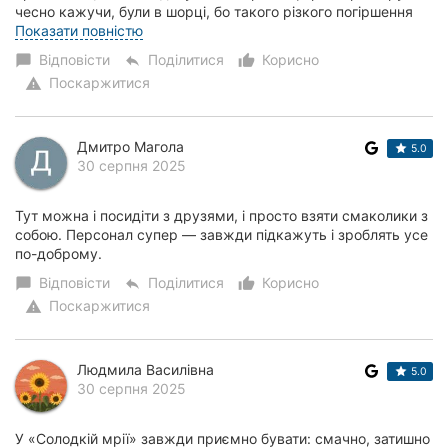
чесно кажучи, були в шорці, бо такого різкого погіршення
товару годі чекати. Зазвичай я...
Показати повністю
Відповісти
Поділитися
Корисно
chat_bubble
reply
thumb_up_alt
Поскаржитися
warning
Дмитро Магола
5.0
30 серпня 2025
Тут можна і посидіти з друзями, і просто взяти смаколики з
собою. Персонал супер — завжди підкажуть і зроблять усе
по-доброму.
Відповісти
Поділитися
Корисно
chat_bubble
reply
thumb_up_alt
Поскаржитися
warning
Людмила Василівна
5.0
30 серпня 2025
У «Солодкій мрії» завжди приємно бувати: смачно, затишно