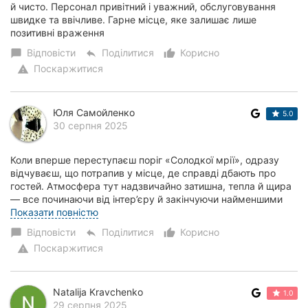
й чисто. Персонал привітний і уважний, обслуговування
швидке та ввічливе. Гарне місце, яке залишає лише
позитивні враження
Відповісти
Поділитися
Корисно
chat_bubble
reply
thumb_up_alt
Поскаржитися
warning
Юля Самойленко
5.0
30 серпня 2025
Коли вперше переступаєш поріг «Солодкої мрії», одразу
відчуваєш, що потрапив у місце, де справді дбають про
гостей. Атмосфера тут надзвичайно затишна, тепла й щира
— все починаючи від інтер’єру й закінчуючи найменшими
деталями створене з любов’ю та у...
Показати повністю
Відповісти
Поділитися
Корисно
chat_bubble
reply
thumb_up_alt
Поскаржитися
warning
Natalija Kravchenko
1.0
29 серпня 2025