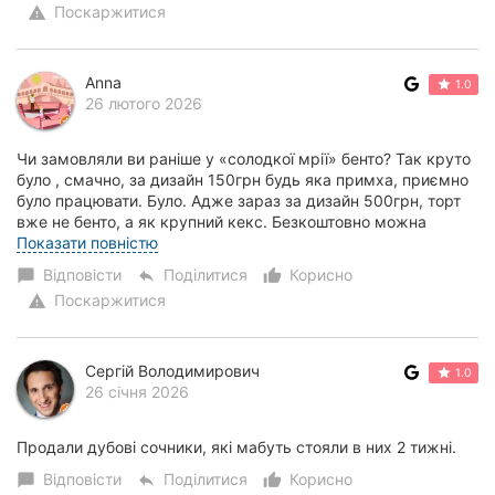
Поскаржитися
warning
Anna
1.0
26 лютого 2026
Чи замовляли ви раніше у «солодкої мрії» бенто? Так круто
було , смачно, за дизайн 150грн будь яка примха, приємно
було працювати. Було. Адже зараз за дизайн 500грн, торт
вже не бенто, а як крупний кекс. Безкоштовно можна
написати просто «happy birth...
Показати повністю
Відповісти
Поділитися
Корисно
chat_bubble
reply
thumb_up_alt
Поскаржитися
warning
Сергій Володимирович
1.0
26 січня 2026
Продали дубові сочники, які мабуть стояли в них 2 тижні.
Відповісти
Поділитися
Корисно
chat_bubble
reply
thumb_up_alt