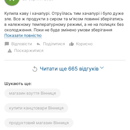
Купила каву і хачапурі. Отруїлась тим хачапурі і було дуже
зле. Все ж продукти з сиром та м'ясом повинні зберігатись
в належному температурному режимі, а не на полицях без
охолодження. Поки не буде змінено умови зберігання
продуктів, категорично не...
Показати повністю
Відповісти
Поділитися
Корисно
chat_bubble
reply
thumb_up_alt
Поскаржитися
warning
Читати ще 665 відгуків
replay
Шукають ще:
магазин взуття Вінниця
купити канцтовари Вінниця
продуктовий магазин Вінниця