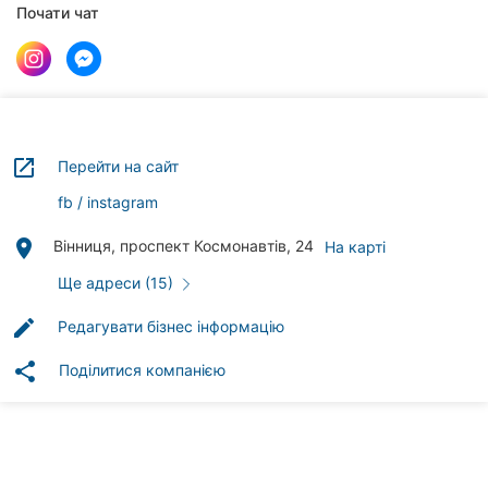
Автошколи
Почати чат
Ресторани
Всі
рубрики
launch
Перейти на сайт
fb
instagram
place
Вінниця, проспект Космонавтів, 24
На карті
Всі
міста:
Ще адреси (15)
Вінниця
edit
Редагувати бізнес інформацію
share
Житомир
Поділитися компанією
Тернопіль
Хмельницький