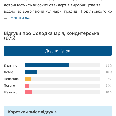
дотримуючись високих стандартів виробництва та
Херсон
водночас зберігаючи кулінарні традиції Подільського кр
Полтава
...
Читати далі
Чернігів
Відгуки про Солодка мрія, кондитерська
(675)
Черкаси
Чернівці
Додати відгук
Суми
Відмінно
59 %
Івано-
Добре
16 %
Франківськ
Непогано
9 %
Погано
6 %
Луцьк
Жахливо
10 %
Ужгород
Карпати
Короткий зміст відгуків