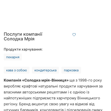
Рівне
Одеса
Кропивницький
Послуги компанії
Київ
Солодка Мрія
Харків
Продукти харчування:
пекарня
Запоріжжя
Дніпро
кава з собою
кондитерська
парковка
Львів
Компанія «Солодка мрія-Вінниця»
ще
з 1998-го року
виробляє крафтові натуральні продукти харчування за
Кривий
власними авторськими рецептами і є однією із
Ріг
найпотужніших підприємств харчпрому Вінницького
регіону. Бренд акцентує свою увагу на відмові від
Миколаїв
штучних барвників, консервантів і підсилювачів смаку,