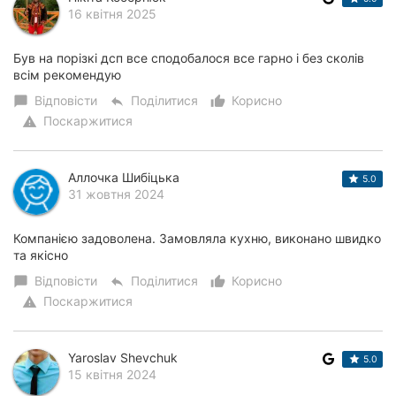
16 квітня 2025
Був на порізкі дсп все сподобалося все гарно і без сколів
всім рекомендую
Відповісти
Поділитися
Корисно
chat_bubble
reply
thumb_up_alt
Поскаржитися
warning
Аллочка Шибіцька
5.0
31 жовтня 2024
Компанією задоволена. Замовляла кухню, виконано швидко
та якісно
Відповісти
Поділитися
Корисно
chat_bubble
reply
thumb_up_alt
Поскаржитися
warning
Yaroslav Shevchuk
5.0
15 квітня 2024