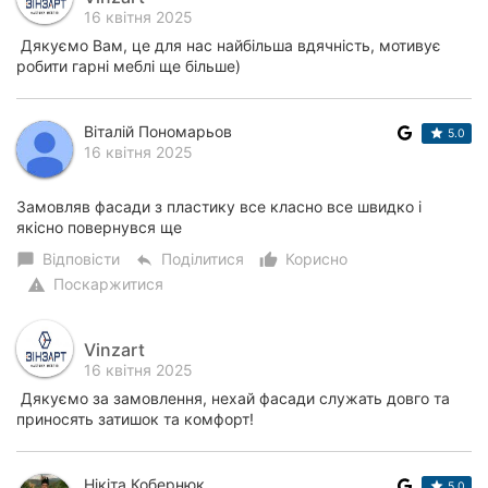
16 квітня 2025
Дякуємо Вам, це для нас найбільша вдячність, мотивує
робити гарні меблі ще більше)
Віталій Пономарьов
5.0
16 квітня 2025
Замовляв фасади з пластику все класно все швидко і
якісно повернувся ще
Відповісти
Поділитися
Корисно
chat_bubble
reply
thumb_up_alt
Поскаржитися
warning
Vinzart
16 квітня 2025
Дякуємо за замовлення, нехай фасади служать довго та
приносять затишок та комфорт!
Нікіта Кобернюк
5.0