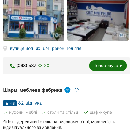
вулиця Зодчих, 6/4, район Поділля
(068) 537
XX XX
Телефонувати
Шарм, меблева фабрика
82 відгука
4.8
done
done
done
кухонні меблі
столи та стільці
шафи-купе
Якість деревини і стиль на високому рівні, можливість
індивідуального замовлення.