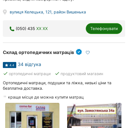
вулиця Келецька, 121, район Вишенька
(050) 435
XX XX
Телефонувати
Склад ортопедичних матраців
34 відгука
4.4
done
done
ортопедичні матраци
продуктовий магазин
Ортопедичні матраци, подушки та ліжка, низькі ціни та
безплатна доставка.
краще місце де можна купити матрац