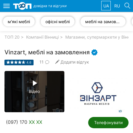
UA
RU
довідка та
відгуки
Toggle
navigation
м'які меблі
офісні меблі
меблі на замовлення
Обрані
компанії
ТОП 20
Компанії Вінниці
Магазини, супермаркети у Вінни
Vinzart, меблі на замовлення
11
Додати відгук
4.6
Популярні
рубрики:
play_arrow
Стоматології
Відео
Ветеринарні
клініки
Приватні
(097) 170
XX XX
клініки
Телефонувати