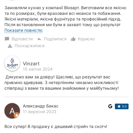
Замовляли кухню у компанії Вінзарт. Виготовили все якісно
та по розмірах, були враховані всі нюанси та побажання.
Якісні матеріали, якісна фурнітура та професійний підхід.
Після встановлення ми були в захваті тому що результат
вийшов набагато кращий...
Показати повністю
Відповісти
Поділитися
Корисно
chat_bubble
reply
thumb_up_alt
Поскаржитися
warning
Vinzart
15 квітня 2024
Дякуємо вам за довіру! Щасливі, що результат вас
приємно здивував. З нетерпінням чекаємо можливості
співпраці з вами та вашими знайомими у майбутньому!
Александр Бекас
5.0
11 вересня 2023
Все супер! В продажу є дешевий стрейч та скотч!