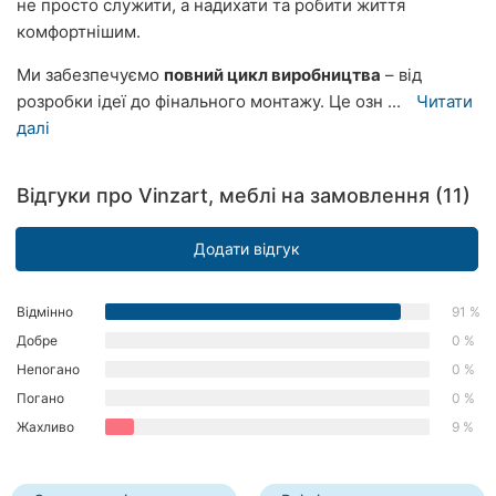
не просто служити, а надихати та робити життя
Херсон
комфортнішим.
Полтава
Ми забезпечуємо
повний цикл виробництва
– від
розробки ідеї до фінального монтажу. Це озн ...
Читати
Чернігів
далі
Черкаси
Відгуки про Vinzart, меблі на замовлення (11)
Чернівці
Додати відгук
Суми
Івано-
Відмінно
91 %
Франківськ
Добре
0 %
Непогано
0 %
Луцьк
Погано
0 %
Ужгород
Жахливо
9 %
Карпати