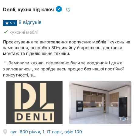
Denli, кухня під ключ
8 відгуків
5.0
done
кухонні меблі
Проєктування та виготовлення корпусних меблів і кухонь на
замовлення, розробка 3D-дизайну й креслень, доставка,
монтаж та підключення техніки.
Замовили кухню, переважно були за кордоном і дуже
хвилювались , як пройде весь процес без нашої постійної
присутності, а...
вул. 600 річчя, 1, IT парк, офіс 109