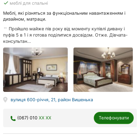
done
меблі для спальні
Меблі, які різняться за функціональним навантаженням і
дизайном, матраци.
Пройшло майже пів року від моменту купівлі дивану і
пуфів 5 в 1 і я готова поділитися досвідом. Отже. Дівчата-
консультан...
вулиця 600-річчя, 21, район Вишенька
(067) 010
XX XX
Телефонувати