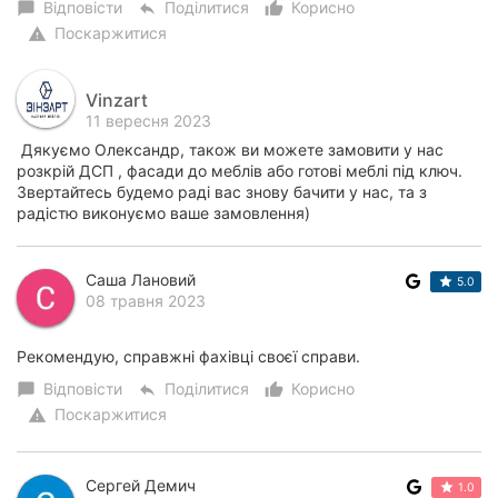
Відповісти
Поділитися
Корисно
chat_bubble
reply
thumb_up_alt
Поскаржитися
warning
Vinzart
11 вересня 2023
Дякуємо Олександр, також ви можете замовити у нас
розкрій ДСП , фасади до меблів або готові меблі під ключ.
Звертайтесь будемо раді вас знову бачити у нас, та з
радістю виконуємо ваше замовлення)
Саша Лановий
5.0
08 травня 2023
Рекомендую, справжні фахівці своєї справи.
Відповісти
Поділитися
Корисно
chat_bubble
reply
thumb_up_alt
Поскаржитися
warning
Сергей Демич
1.0