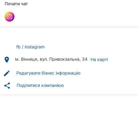
Автошколи
Почати чат
Ресторани
Всі
рубрики
fb
instagram
place
м. Вінниця, вул. Привокзальна, 34
На карті
edit
Редагувати бізнес інформацію
Всі
міста:
share
Поділитися компанією
Вінниця
Житомир
Тернопіль
Хмельницький