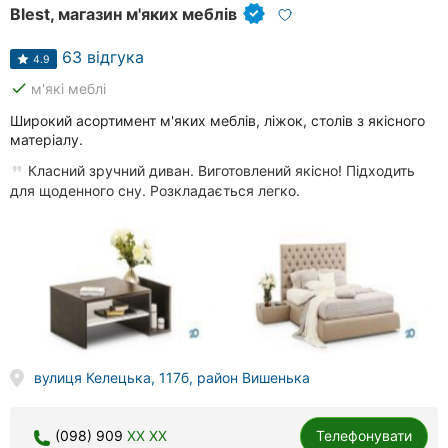
Blest, магазин м'яких меблів
63 відгука
4.9
done
м'які меблі
Широкий асортимент м'яких меблів, ліжок, столів з якісного
матеріалу.
Класний зручний диван. Виготовлений якісно! Підходить
для щоденного сну. Розкладається легко.
вулиця Келецька, 117б, район Вишенька
(098) 909
XX XX
Телефонувати