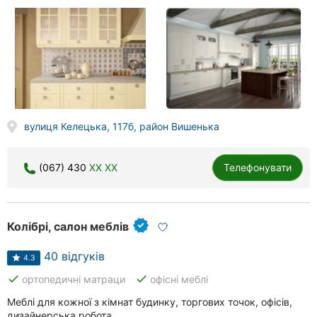
вулиця Келецька, 117б, район Вишенька
(067) 430
XX XX
Телефонувати
Колібрі, салон меблів
40 відгуків
4.3
done
done
ортопедичні матраци
офісні меблі
Меблі для кожної з кімнат будинку, торгових точок, офісів,
дизайнерська робота.