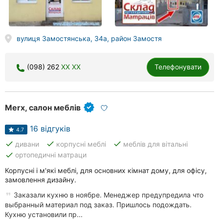
вулиця Замостянська, 34а, район Замостя
(098) 262
XX XX
Телефонувати
Merx, салон меблів
16 відгуків
4.7
done
done
done
дивани
корпусні меблі
меблів для вітальні
done
ортопедичні матраци
Корпусні і м'які меблі, для основних кімнат дому, для офісу,
замовлення дизайну.
Заказали кухню в ноябре. Менеджер предупредила что
выбранный материал под заказ. Пришлось подождать.
Кухню установили пр...