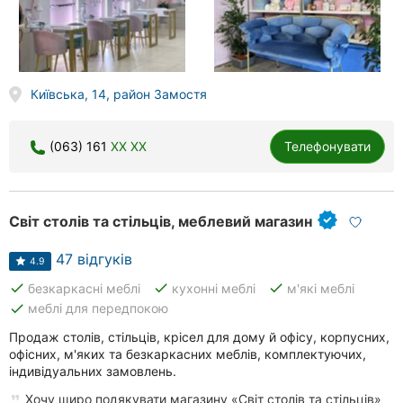
Київська, 14, район Замостя
(063) 161
XX XX
Телефонувати
Світ столів та стільців, меблевий магазин
47 відгуків
4.9
done
done
done
безкаркасні меблі
кухонні меблі
м'які меблі
done
меблі для передпокою
Продаж столів, стільців, крісел для дому й офісу, корпусних,
офісних, м'яких та безкаркасних меблів, комплектуючих,
індивідуальних замовлень.
Хочу щиро подякувати магазину «Світ столів та стільців»