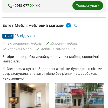
(098) 077
XX XX
Телефонувати
Естет Меблі, меблевий магазин
16 відгуків
4.8
done
done
виготовлення меблів
збирання меблів
done
done
корпусні меблі
меблі на замовлення
Заміри та розробка дизайну корпусних меблів, екологічні
матеріали.
Замовляла кухню. Задоволена трішки було довше ніж ми
розраховували, але зато якісно без різних не доробокок.
Рекомендую.