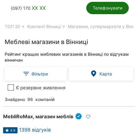
XX XX
Телефонувати
(097) 170
ТОП 20
Компанії Вінниці
Магазини, супермаркети у Вінни
Меблеві магазини в Вінниці
Рейтинг кращих меблевих магазинів в Вінниці по відгукам
вінничан
Фільтри
Карта
Є резервне живлення
Знайдено
96
компаній
MebliRoMax, магазин меблів
1398 відгуків
4.9