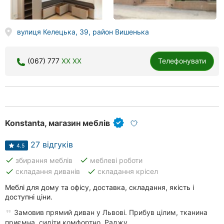
вулиця Келецька, 39, район Вишенька
(067) 777
XX XX
Телефонувати
Konstanta, магазин меблів
27 відгуків
4.5
done
done
збирання меблів
меблеві роботи
done
done
складання диванів
складання крісел
Меблі для дому та офісу, доставка, складання, якість і
доступні ціни.
Замовив прямий диван у Львові. Прибув цілим, тканина
приємна, сидіти комфортно. Раджу.