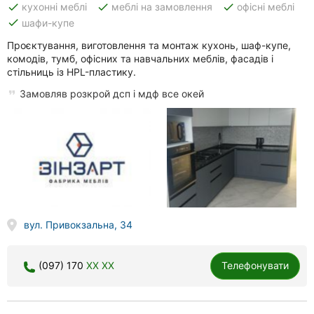
done
done
done
кухонні меблі
меблі на замовлення
офісні меблі
done
шафи-купе
Проєктування, виготовлення та монтаж кухонь, шаф-купе,
комодів, тумб, офісних та навчальних меблів, фасадів і
стільниць із HPL-пластику.
Замовляв розкрой дсп і мдф все окей
вул. Привокзальна, 34
(097) 170
XX XX
Телефонувати