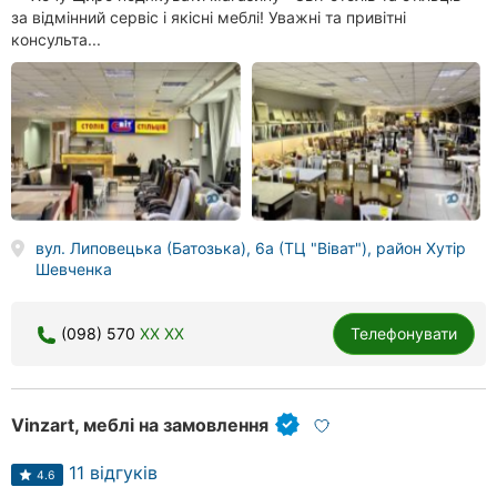
за відмінний сервіс і якісні меблі! Уважні та привітні
консульта...
вул. Липовецька (Батозька), 6а (ТЦ "Віват"), район Хутір
Шевченка
(098) 570
XX XX
Телефонувати
Vinzart, меблі на замовлення
11 відгуків
4.6