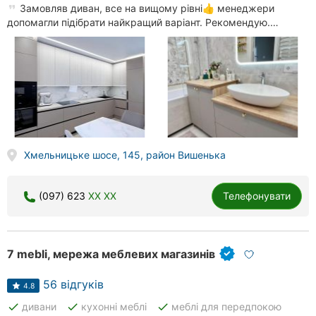
Замовляв диван, все на вищому рівні👍 менеджери
допомагли підібрати найкращий варіант. Рекомендую.…
Хмельницьке шосе, 145, район Вишенька
(097) 623
XX XX
Телефонувати
7 mebli, мережа меблевих магазинів
56 відгуків
4.8
done
done
done
дивани
кухонні меблі
меблі для передпокою