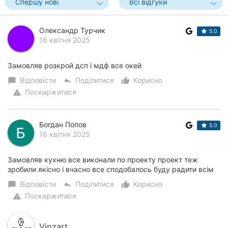
Спершу нові
Всі відгуки
Олександр Турчик
5.0
16 квітня 2025
Замовляв розкрой дсп і мдф все окей
Відповісти
Поділитися
Корисно
chat_bubble
reply
thumb_up_alt
Поскаржитися
warning
Богдан Попов
5.0
16 квітня 2025
Замовляв кухню все виконали по проекту проект теж
зробили якісно і вчасно все сподобалось буду радити всім
Відповісти
Поділитися
Корисно
chat_bubble
reply
thumb_up_alt
Поскаржитися
warning
Vinzart