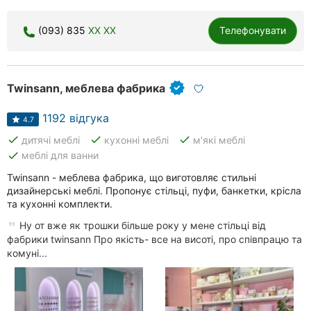
(093) 835
XX XX
Телефонувати
Twinsann, меблева фабрика
1192 відгука
4.7
done
done
done
дитячі меблі
кухонні меблі
м'які меблі
done
меблі для ванни
Twinsann - меблева фабрика, що виготовляє стильні
дизайнерські меблі. Пропонує стільці, пуфи, банкетки, крісла
та кухонні комплекти.
Ну от вже як трошки більше року у мене стільці від
фабрики twinsann Про якість- все на висоті, про співпрацю та
комуні...