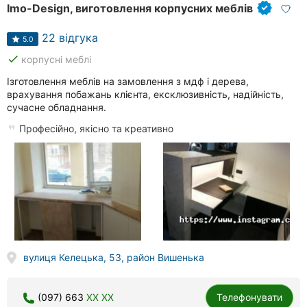
Imo-Design, виготовлення корпусних меблів
22 відгука
5.0
done
корпусні меблі
Ізготовлення меблів на замовлення з мдф і дерева,
врахування побажань клієнта, ексклюзивність, надійність,
сучасне обладнання.
Професійно, якісно та креативно
вулиця Келецька, 53, район Вишенька
(097) 663
XX XX
Телефонувати