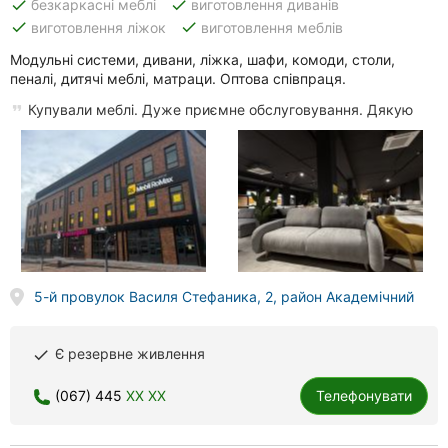
done
done
безкаркасні меблі
виготовлення диванів
done
done
виготовлення ліжок
виготовлення меблів
Модульні системи, дивани, ліжка, шафи, комоди, столи,
пеналі, дитячі меблі, матраци. Оптова співпраця.
Купували меблі. Дуже приємне обслуговування. Дякую
5-й провулок Василя Стефаника, 2, район Академічний
Є резервне живлення
done
(067) 445
XX XX
Телефонувати