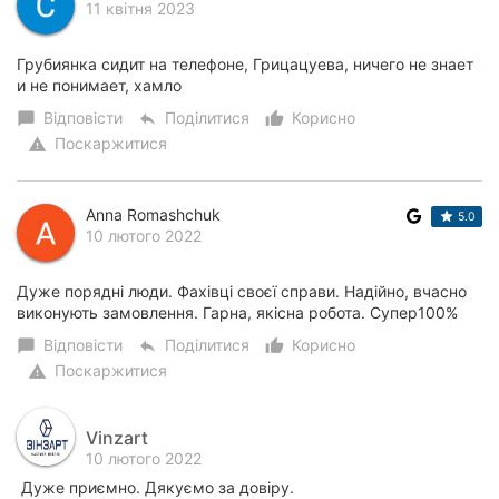
11 квітня 2023
Грубиянка сидит на телефоне, Грицацуева, ничего не знает
и не понимает, хамло
Відповісти
Поділитися
Корисно
chat_bubble
reply
thumb_up_alt
Поскаржитися
warning
Anna Romashchuk
5.0
10 лютого 2022
Дуже порядні люди. Фахівці своєї справи. Надійно, вчасно
виконують замовлення. Гарна, якісна робота. Супер100%
Відповісти
Поділитися
Корисно
chat_bubble
reply
thumb_up_alt
Поскаржитися
warning
Vinzart
10 лютого 2022
Дуже приємно. Дякуємо за довіру.