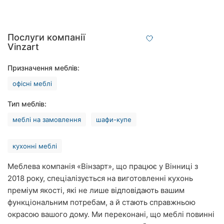
Рівне
Одеса
Послуги компанії
Vinzart
Кропивницький
Призначення меблів:
Київ
офісні меблі
Харків
Тип меблів:
Запоріжжя
меблі на замовлення
шафи-купе
Дніпро
кухонні меблі
Львів
Меблева компанія «Вінзарт», що працює у Вінниці з
2018 року, спеціалізується на виготовленні кухонь
Кривий
преміум якості, які не лише відповідають вашим
Ріг
функціональним потребам, а й стають справжньою
Миколаїв
окрасою вашого дому. Ми переконані, що меблі повинні