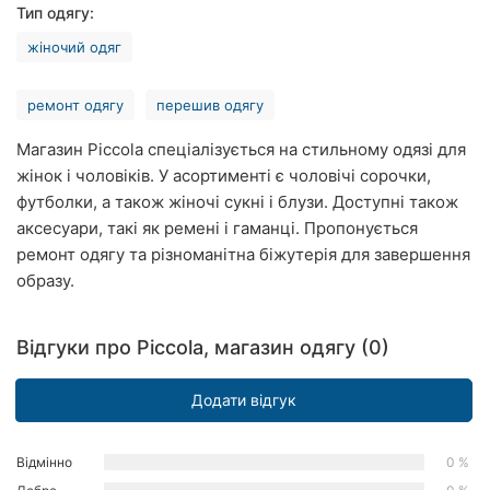
Тип одягу:
Рівне
жіночий одяг
Одеса
ремонт одягу
перешив одягу
Кропивницький
Магазин Piccola спеціалізується на стильному одязі для
Київ
жінок і чоловіків. У асортименті є чоловічі сорочки,
футболки, а також жіночі сукні і блузи. Доступні також
Харків
аксесуари, такі як ремені і гаманці. Пропонується
ремонт одягу та різноманітна біжутерія для завершення
Запоріжжя
образу.
Дніпро
Відгуки про Piccola, магазин одягу (0)
Львів
Кривий
Додати відгук
Ріг
Відмінно
0 %
Миколаїв