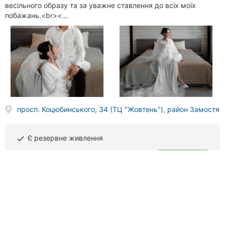
весільного образу та за уважне ставлення до всіх моїх
побажань.<br><...
просп. Коцюбинського, 34 (ТЦ "Жовтень"), район Замостя
Є резервне живлення
done
(098) 667
XX XX
Телефонувати
МоднаЯ, магазин верхнього одягу
77 відгуків
4.3