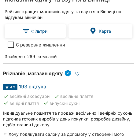
Рейтинг кращих магазинів одягу та взуття в Вінниці по
відгукам вінничан
Фільтри
Карта
Є резервне живлення
Знайдено
269
компаній
Priznanie, магазин одягу
193 відгука
4.9
done
done
весільні аксесуари
весільне плаття
done
done
вечірні плаття
випускні сукні
Індивідуальне пошиття та продаж весільних і вечірніх суконь,
підгонка готових виробів у день покупки, розробка дизайну,
підбір тканин і декору.
Хочу подякувати салону за допомогу у створенні мого