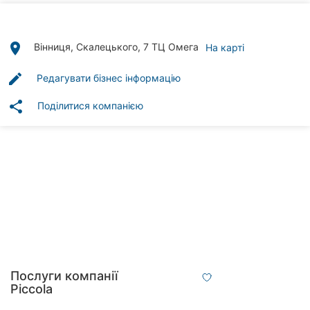
Автошколи
Ресторани
place
Вінниця, Скалецького, 7 ТЦ Омега
На карті
Всі
edit
Редагувати бізнес інформацію
рубрики
share
Поділитися компанією
Всі
міста:
Вінниця
Житомир
Тернопіль
Послуги компанії
Piccola
Хмельницький