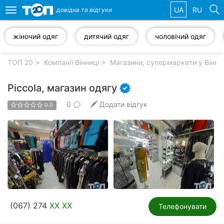
UA
RU
довідка та
відгуки
Toggle
navigation
жіночий одяг
дитячий одяг
чоловічий одяг
Обрані
компанії
ТОП 20
Компанії Вінниці
Магазини, супермаркети у Вінни
Piccola, магазин одягу
0
Додати відгук
0.0
Популярні
рубрики:
Стоматології
Ветеринарні
клініки
Приватні
(067) 274
XX XX
клініки
Телефонувати