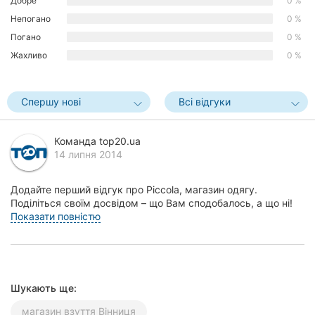
Добре
0 %
Херсон
Непогано
0 %
Погано
0 %
Полтава
Жахливо
0 %
Чернігів
Спершу нові
Всі відгуки
Черкаси
Чернівці
Команда top20.ua
14 липня 2014
Суми
Додайте перший відгук про Piccola, магазин одягу.
Івано-
Поділіться своїм досвідом – що Вам сподобалось, а що ні!
Франківськ
Це допоможе іншим жителям Вінниці зробити п...
Показати повністю
Луцьк
Ужгород
Шукають ще:
Карпати
магазин взуття Вінниця