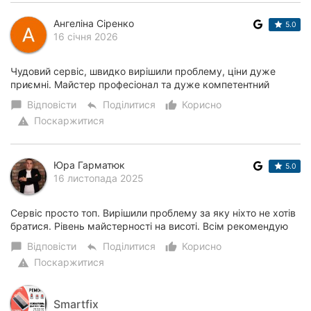
Ангеліна Сіренко
5.0
16 січня 2026
Чудовий сервіс, швидко вирішили проблему, ціни дуже
приємні. Майстер професіонал та дуже компетентний
Відповісти
Поділитися
Корисно
chat_bubble
reply
thumb_up_alt
Поскаржитися
warning
Юра Гарматюк
5.0
16 листопада 2025
Сервіс просто топ. Вирішили проблему за яку ніхто не хотів
братися. Рівень майстерності на висоті. Всім рекомендую
Відповісти
Поділитися
Корисно
chat_bubble
reply
thumb_up_alt
Поскаржитися
warning
Smartfix