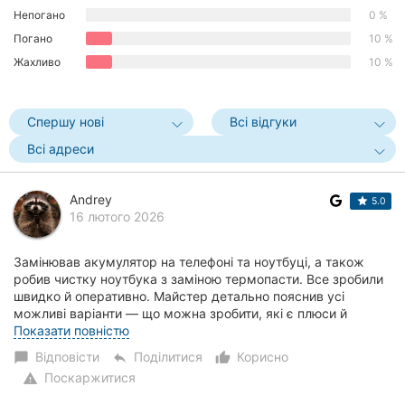
Непогано
0 %
Херсон
Погано
10 %
Полтава
Жахливо
10 %
Чернігів
Спершу нові
Всі відгуки
Черкаси
Всі адреси
Чернівці
Andrey
5.0
Суми
16 лютого 2026
Івано-
Замінював акумулятор на телефоні та ноутбуці, а також
Франківськ
робив чистку ноутбука з заміною термопасти. Все зробили
швидко й оперативно. Майстер детально пояснив усі
Луцьк
можливі варіанти — що можна зробити, які є плюси й
мінуси, де дешевше, а де дорожче і чому...
Показати повністю
Ужгород
Відповісти
Поділитися
Корисно
chat_bubble
reply
thumb_up_alt
Поскаржитися
warning
Карпати