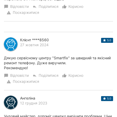
Відповісти
Поділитися
Корисно
chat_bubble
reply
thumb_up_alt
Поскаржитися
warning
Клієнт ****8560
5.0
27 жовтня 2024
Дякую сервісному центру "Smartfix" за швидкий та якісний
ремонт телефону. Дуже виручили.
Рекомендую!
Відповісти
Поділитися
Корисно
chat_bubble
reply
thumb_up_alt
Поскаржитися
warning
Ангеліна
5.0
12 грудня 2023
Чудовий майстер, допоміг швидко вирішити проблеми. Ціни