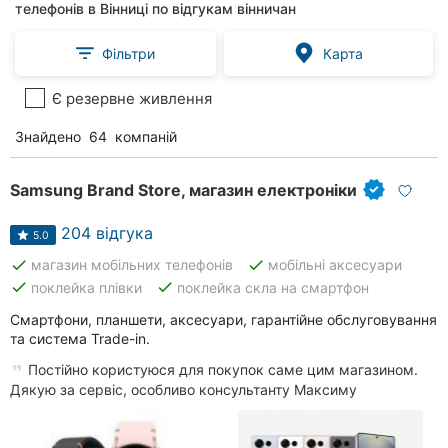
телефонів в Вінниці по відгукам вінничан
Фільтри
Карта
Є резервне живлення
Знайдено
64
компаній
Samsung Brand Store, магазин електроніки
204 відгука
5.0
done
done
магазин мобільних телефонів
мобільні аксесуари
done
done
поклейка плівки
поклейка скла на смартфон
Смартфони, планшети, аксесуари, гарантійне обслуговування
та система Trade-in.
Постійно користуюся для покупок саме цим магазином.
Дякую за сервіс, особливо консультанту Максиму