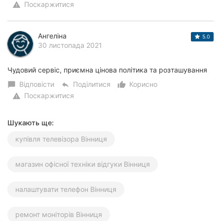
Поскаржитися
warning
Ангеліна
5.0
30 листопада 2021
Чудовий сервіс, приємна цінова політика та розташування
Відповісти
Поділитися
Корисно
chat_bubble
reply
thumb_up_alt
Поскаржитися
warning
Шукають ще:
купівля телевізора Вінниця
магазин офісної техніки відгуки Вінниця
налаштувати телефон Вінниця
ремонт моніторів Вінниця