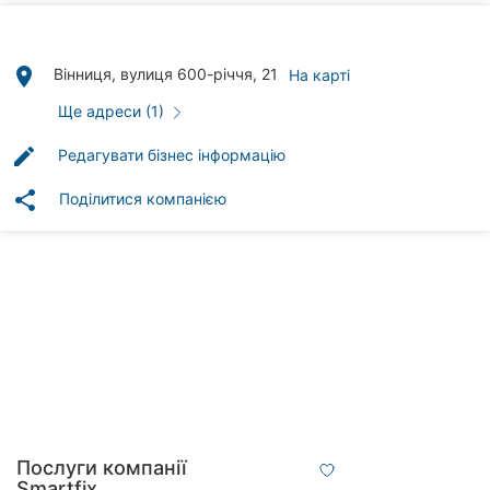
Автошколи
Ресторани
place
Вінниця, вулиця 600-річчя, 21
На карті
Всі
Ще адреси (1)
рубрики
edit
Редагувати бізнес інформацію
share
Поділитися компанією
Всі
міста:
Вінниця
Житомир
Тернопіль
Хмельницький
Послуги компанії
Smartfix