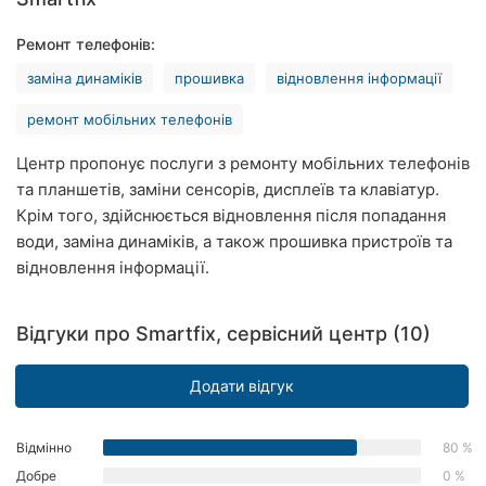
Рівне
Ремонт телефонів:
Одеса
заміна динаміків
прошивка
відновлення інформації
Кропивницький
ремонт мобільних телефонів
Київ
Центр пропонує послуги з ремонту мобільних телефонів
та планшетів, заміни сенсорів, дисплеїв та клавіатур.
Харків
Крім того, здійснюється відновлення після попадання
води, заміна динаміків, а також прошивка пристроїв та
Запоріжжя
відновлення інформації.
Дніпро
Відгуки про Smartfix, сервісний центр (10)
Львів
Додати відгук
Кривий
Ріг
Відмінно
80 %
Миколаїв
Добре
0 %