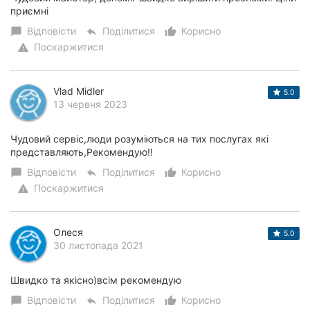
приємні
Відповісти
Поділитися
Корисно
chat_bubble
reply
thumb_up_alt
Поскаржитися
warning
Vlad Midler
5.0
13 червня 2023
Чудовий сервіс,люди розуміються на тих послугах які
представляють,Рекомендую!!
Відповісти
Поділитися
Корисно
chat_bubble
reply
thumb_up_alt
Поскаржитися
warning
Олеся
5.0
30 листопада 2021
Швидко та якісно)всім рекомендую
Відповісти
Поділитися
Корисно
chat_bubble
reply
thumb_up_alt