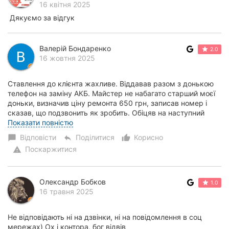
16 квітня 2025
Дякуємо за відгук
Валерій Бондаренко
2.0
16 жовтня 2025
Ставлення до клієнта жахливе. Віддавав разом з донькою
телефон на заміну АКБ. Майстер не набагато старший моєї
доньки, визначив ціну ремонта 650 грн, записав номер і
сказав, що подзвонить як зробить. Обіцяв на наступний
день (п'ятниця). Але так і не...
Показати повністю
Відповісти
Поділитися
Корисно
chat_bubble
reply
thumb_up_alt
Поскаржитися
warning
Олександр Бобков
1.0
16 травня 2025
Не відповідають ні на дзвінки, ні на повідомлення в соц
мережах) Ох і контора, бог відвів