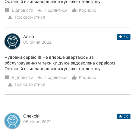
Останній візит завершився купівлею телефону
Відповісти
Поділитися
Корисно
chat_bubble
reply
thumb_up_alt
Поскаржитися
warning
Аліна
5.0
05 січня 2022
Чудовий сервіс !!! Не вперше звертаюсь за
обслуговуванням техніки дуже задоволена сервісом
Останній візит завершився купівлею телефону
Відповісти
Поділитися
Корисно
chat_bubble
reply
thumb_up_alt
Поскаржитися
warning
Олексій
5.0
05 січня 2022