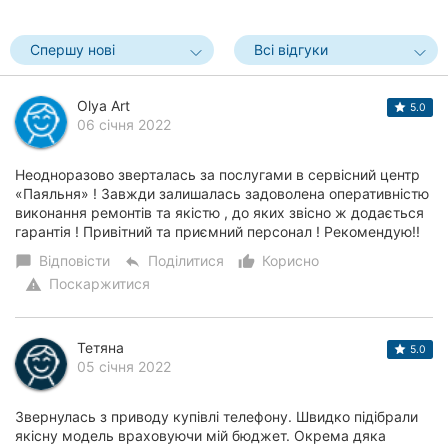
Спершу нові
Всі відгуки
Olya Art
5.0
06 січня 2022
Неодноразово зверталась за послугами в сервісний центр
«Паяльня» ! Завжди залишалась задоволена оперативністю
виконання ремонтів та якістю , до яких звісно ж додається
гарантія ! Привітний та приємний персонал ! Рекомендую!!
Відповісти
Поділитися
Корисно
chat_bubble
reply
thumb_up_alt
Поскаржитися
warning
Тетяна
5.0
05 січня 2022
Звернулась з приводу купівлі телефону. Швидко підібрали
якісну модель враховуючи мій бюджет. Окрема дяка