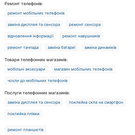
Ремонт телефонів:
Рівне
ремонт мобільних телефонів
Одеса
заміна дисплея та сенсора
ремонт сенсора
Кропивницький
відновлення інформації
ремонт навушників
Київ
ремонт тачпада
заміна батареї
заміна динаміків
Харків
Товари телефонних магазинів:
мобільні аксесуари
магазин мобільних телефонів
Запоріжжя
чохли до мобільних телефонів
Дніпро
Послуги телефонних магазинів:
Львів
заміна дисплея та сенсора
поклейка скла на смартфон
Кривий
поклейка плівки
Ріг
Миколаїв
ремонт планшетів