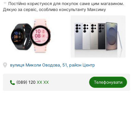
Постійно користуюся для покупок саме цим магазином.
Дякую за сервіс, особливо консультанту Максиму
вулиця Миколи Оводова, 51, район Центр
(089) 120
XX XX
Телефонувати
iPeople, магазин і сервісний центр
770 відгуків
4.8
done
done
відновлення інформації
заміна динаміків