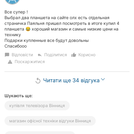
Все супер !
Выбрал два планшета на сайте олх есть отдельная
страничка Паяльня пришел посмотреть в итоге купил 4
планшета 😂 хороший магазин и самые низкие цени на
технику
Подарки купленные все будут довольны
Спасибооо
Відповісти
Поділитися
Корисно
chat_bubble
reply
thumb_up_alt
Поскаржитися
warning
Читати ще 34 відгука
replay
Шукають ще:
купівля телевізора Вінниця
магазин офісної техніки відгуки Вінниця