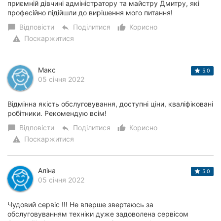
приємній дівчині адміністратору та майстру Дмитру, які
професійно підійшли до вирішення мого питання!
Відповісти
Поділитися
Корисно
chat_bubble
reply
thumb_up_alt
Поскаржитися
warning
Макс
5.0
05 січня 2022
Відмінна якість обслуговування, доступні ціни, кваліфіковані
робітники. Рекомендую всім!
Відповісти
Поділитися
Корисно
chat_bubble
reply
thumb_up_alt
Поскаржитися
warning
Аліна
5.0
05 січня 2022
Чудовий сервіс !!! Не вперше звертаюсь за
обслуговуванням техніки дуже задоволена сервісом