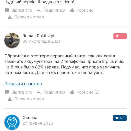
Чудовий сервіс! Швидко та якісно!
Відповісти
Поділитися
Корисно
chat_bubble
reply
thumb_up_alt
Поскаржитися
warning
Roman Rokitskyi
1.3
08 листопада 2021
Обратился в этот горе сервисный центр, так как хотел
заменить аккумуляторы на 2 телефонах: Iphone 8 plus и 6s.
На 8 plus было 82% заряда. Подумал, что пора увеличить
автономности. Да и на 6s понятно, что пора уже.
Вроде все как обычно, есть копия...
Показати повністю
Відповісти
Поділитися
Корисно (2)
chat_bubble
reply
thumb_up_alt
Поскаржитися
warning
Оксана
5.0
27 грудня 2020