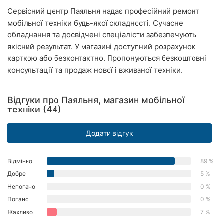
Херсон
Сервісний центр Паяльня надає професійний ремонт
мобільної техніки будь-якої складності. Сучасне
Полтава
обладнання та досвідчені спеціалісти забезпечують
якісний результат. У магазині доступний розрахунок
Чернігів
карткою або безконтактно. Пропонуються безкоштовні
консультації та продаж нової і вживаної техніки.
Черкаси
Чернівці
Відгуки про Паяльня, магазин мобільної
техніки (44)
Суми
Додати відгук
Івано-
Франківськ
Відмінно
89 %
Луцьк
Добре
5 %
Непогано
0 %
Ужгород
Погано
0 %
Карпати
Жахливо
7 %