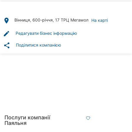
Автошколи
Ресторани
place
Вінниця, 600-річчя, 17 ТРЦ Мегамол
На карті
Всі
edit
Редагувати бізнес інформацію
рубрики
share
Поділитися компанією
Всі
міста:
Вінниця
Житомир
Тернопіль
Послуги компанії
Паяльня
Хмельницький