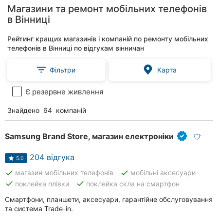
Магазини та ремонт мобільних телефонів
в Вінниці
Рейтинг кращих магазинів і компаній по ремонту мобільних
телефонів в Вінниці по відгукам вінничан
Фільтри
Карта
Є резервне живлення
Знайдено
64
компаній
Samsung Brand Store, магазин електроніки
204 відгука
5.0
done
done
магазин мобільних телефонів
мобільні аксесуари
done
done
поклейка плівки
поклейка скла на смартфон
Смартфони, планшети, аксесуари, гарантійне обслуговування
та система Trade-in.