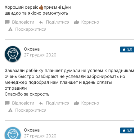
Хороший сервіс👍🏾приємні ціни
швидко та якісно ремонтують
Відповісти
Поділитися
Корисно
chat_bubble
reply
thumb_up_alt
Поскаржитися
warning
Оксана
5.0
27 грудня 2020
Заказали ребёнку планшет думали не успеем к праздникам
очень быстро разбирают не успевали забронировать но
менеджер подобрал нам планшет и вдень оплаты
отправили
Спасибо за скорость
Відповісти
Поділитися
Корисно
chat_bubble
reply
thumb_up_alt
Поскаржитися
warning
Оксана
5.0
27 грудня 2020