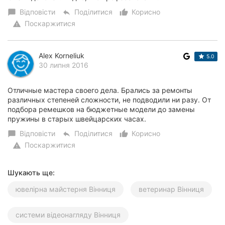
Відповісти
Поділитися
Корисно
chat_bubble
reply
thumb_up_alt
Поскаржитися
warning
Alex Korneliuk
5.0
30 липня 2016
Отличные мастера своего дела. Брались за ремонты
различных степеней сложности, не подводили ни разу. От
подбора ремешков на бюджетные модели до замены
пружины в старых швейцарских часах.
Відповісти
Поділитися
Корисно
chat_bubble
reply
thumb_up_alt
Поскаржитися
warning
Шукають ще:
ювелірна майстерня Вінниця
ветеринар Вінниця
системи відеонагляду Вінниця