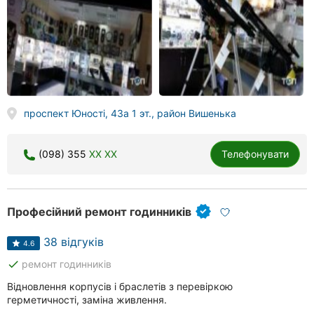
проспект Юності, 43а 1 эт., район Вишенька
(098) 355
XX XX
Телефонувати
Професійний ремонт годинників
38 відгуків
4.6
done
ремонт годинників
Відновлення корпусів і браслетів з перевіркою
герметичності, заміна живлення.