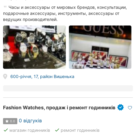
Часы и аксессуары от мировых брендов, консультации,
подарочные аксессуары, инструменты, аксессуары от
ведущих производителей.
600-річчя, 17, район Вишенька
Fashion Watches, продаж і ремонт годинників
0 відгуків
0.0
done
done
магазин годинників
ремонт годинників