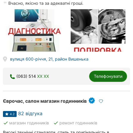
Вчасно, якісно та за адекватні гроші.
вулиця 600-річчя, 21, район Вишенька
(063) 514
XX XX
Телефонувати
Єврочас, салон магазин годинників
82 відгука
4.2
done
done
магазин годинників
ремонт годинників
Високі технічні стандарти, стиль та оригінальність в