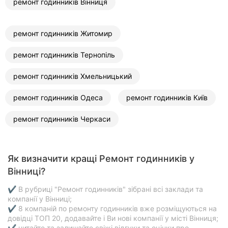
ремонт годинників Вінниця
ремонт годинників Житомир
ремонт годинників Тернопіль
ремонт годинників Хмельницький
ремонт годинників Одеса
ремонт годинників Київ
ремонт годинників Черкаси
Як визначити кращі Ремонт годинників у
Вінниці?
✔ В рубриці "Ремонт годинників" зібрані всі заклади та
компанії у Вінниці;
✔ 8 компаній по ремонту годинників вже розміщуються на
довідці ТОП 20, додавайте і Ви нові компанії у місті Вінниця;
✔ читайте та залишайте свіжі відгуки та оцінки про