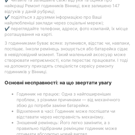
найкращі Ремонт годинників Вінниці, вже залишено 147
відгуків у даній рубриці;
✔ поділіться з друзями інформацією про Ваші
найулюбленіші заклади через соціальні мережі;
✔ переглядайте телефони, адреси, фото компаній, їх місце
розташування на карті.
З годинниками буває всяке: зупинився, відстає чи, навпаки,
поспішає. Інколи ремінець зношується або батарейка сідає
в невідповідний момент. Такий маленький аксесуар може
створювати неприємності, коли перестає працювати. І тоді
на допомогу приходять спеціалісти сервісу ремонту
годинників у Вінниці.
Основні несправності: на що звертати увагу
Годинник не працює: Одна з найпоширеніших
проблем, з різними причинами — від механічного
збою до потреби заміни батарейки.
Відхилення в часі: Годинник може поспішати чи
відставати через несправність механізму.
Зношений ремінець: Його легко замінити, а з
правильно підібраним ремінцем годинник може
отримати абсолютно новий вигляд.