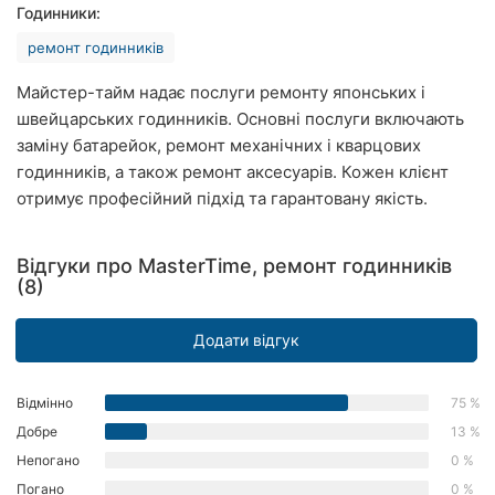
Годинники:
Рівне
ремонт годинників
Одеса
Майстер-тайм надає послуги ремонту японських і
Кропивницький
швейцарських годинників. Основні послуги включають
заміну батарейок, ремонт механічних і кварцових
Київ
годинників, а також ремонт аксесуарів. Кожен клієнт
отримує професійний підхід та гарантовану якість.
Харків
Запоріжжя
Відгуки про MasterTime, ремонт годинників
(8)
Дніпро
Додати відгук
Львів
Кривий
Відмінно
75 %
Ріг
Добре
13 %
Непогано
0 %
Миколаїв
Погано
0 %