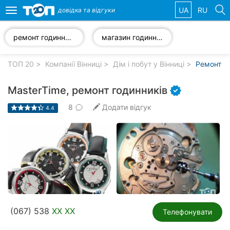
UA
RU
довідка та
відгуки
Toggle
navigation
ремонт годинників
магазин годинників
Обрані
компанії
ТОП 20
Компанії Вінниці
Дім і побут у Вінниці
Ремонт го
MasterTime, ремонт годинників
8
Додати відгук
4.4
Популярні
рубрики:
Стоматології
Ветеринарні
клініки
Приватні
(067) 538
XX XX
клініки
Телефонувати