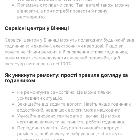
Поламана стрілка чи скло: Такі деталі також можна
відновити, а при потребі провести й повну
реставрацію.
Сервісні центри у Вінниці
Сервісні центри у Вінниці можуть полагодити будь-який вид
годинників: механічні, електронні чи кварцові. Якщо ви
хочете не тільки ремонт, а й оновлення стилю годинника,
вони можуть запропонувати сучасний редизайн, щоб
аксесуар виглядав на всі 100%.
Як уникнути ремонту: прості правила догляду за
годинником
Не ремонтуйте самостійно: Це може тільки
ускладнити ситуацію.
Захищайте від води та вологи: Навіть якщо годинник
водостійкий, надлишок вологи може нашкодити.
Уникайте високих температур і вогню: Це може
негативно вплинути на точність роботи годинника.
Періодично чистіть: Акуратно очищайте корпус і
ремінець, щоб уникнути забруднень, які можуть
вплинути на механізм.