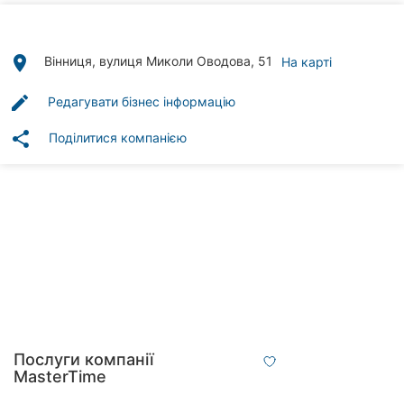
Автошколи
Ресторани
place
Вінниця, вулиця Миколи Оводова, 51
На карті
Всі
edit
Редагувати бізнес інформацію
рубрики
share
Поділитися компанією
Всі
міста:
Вінниця
Житомир
Тернопіль
Послуги компанії
MasterTime
Хмельницький