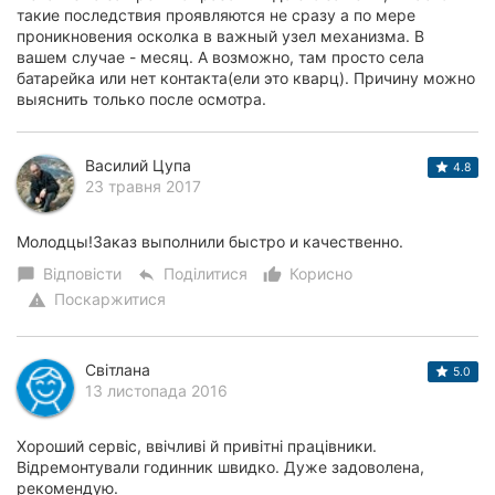
такие последствия проявляются не сразу а по мере
проникновения осколка в важный узел механизма. В
вашем случае - месяц. А возможно, там просто села
батарейка или нет контакта(ели это кварц). Причину можно
выяснить только после осмотра.
Василий Цупа
4.8
23 травня 2017
Молодцы!Заказ выполнили быстро и качественно.
Відповісти
Поділитися
Корисно
chat_bubble
reply
thumb_up_alt
Поскаржитися
warning
Світлана
5.0
13 листопада 2016
Хороший сервіс, ввічливі й привітні працівники.
Відремонтували годинник швидко. Дуже задоволена,
рекомендую.