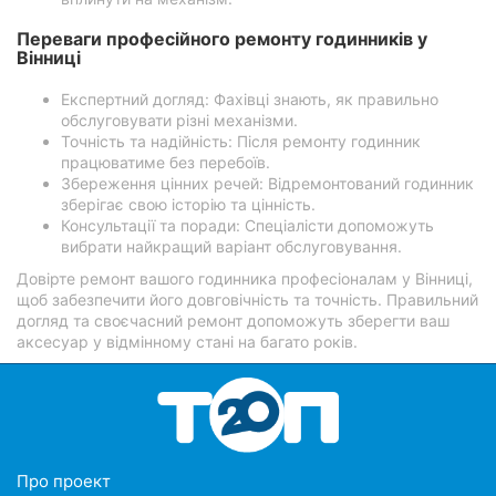
Переваги професійного ремонту годинників у
Вінниці
Експертний догляд: Фахівці знають, як правильно
обслуговувати різні механізми.
Точність та надійність: Після ремонту годинник
працюватиме без перебоїв.
Збереження цінних речей: Відремонтований годинник
зберігає свою історію та цінність.
Консультації та поради: Спеціалісти допоможуть
вибрати найкращий варіант обслуговування.
Довірте ремонт вашого годинника професіоналам у Вінниці,
щоб забезпечити його довговічність та точність. Правильний
догляд та своєчасний ремонт допоможуть зберегти ваш
аксесуар у відмінному стані на багато років.
Про проект