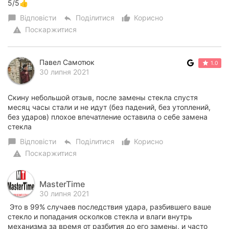
5/5👍
Відповісти
Поділитися
Корисно
chat_bubble
reply
thumb_up_alt
Поскаржитися
warning
Павел Самотюк
1.0
30 липня 2021
Скину небольшой отзыв, после замены стекла спустя
месяц часы стали и не идут (без падений, без утоплений,
без ударов) плохое впечатление оставила о себе замена
стекла
Відповісти
Поділитися
Корисно
chat_bubble
reply
thumb_up_alt
Поскаржитися
warning
MasterTime
30 липня 2021
Это в 99% случаев последствия удара, разбившего ваше
стекло и попадания осколков стекла и влаги внутрь
механизма за время от разбития до его замены, и часто