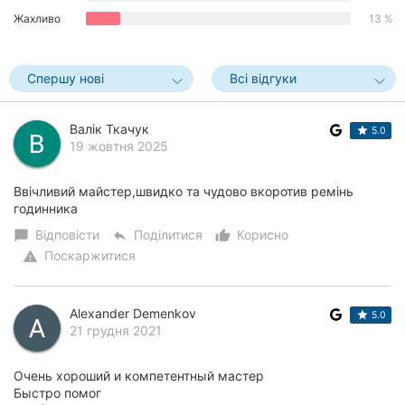
Херсон
Жахливо
13 %
Полтава
Спершу нові
Всі відгуки
Чернігів
Валік Ткачук
5.0
Черкаси
19 жовтня 2025
Чернівці
Ввічливий майстер,швидко та чудово вкоротив ремінь
годинника
Суми
Відповісти
Поділитися
Корисно
chat_bubble
reply
thumb_up_alt
Івано-
Поскаржитися
warning
Франківськ
Луцьк
Alexander Demenkov
5.0
21 грудня 2021
Ужгород
Очень хороший и компетентный мастер
Карпати
Быстро помог