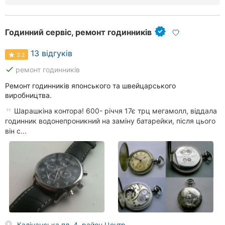
Годинний сервіс, ремонт годинників
13 відгуків
3.2
done
ремонт годинників
Ремонт годинників японського та швейцарського
виробництва.
Шарашкіна контора! 600- річчя 17є трц мегамолл, віддала
годинник водонепроникний на заміну батарейки, після цього
він с...
Калічанська пл, 4, район Центр