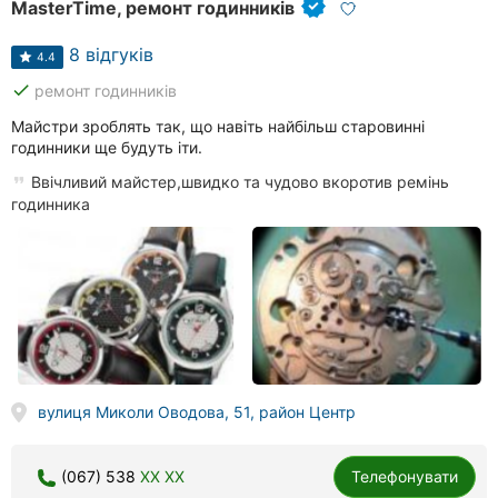
MasterTime, ремонт годинників
8 відгуків
4.4
done
ремонт годинників
Майстри зроблять так, що навіть найбільш старовинні
годинники ще будуть іти.
Ввічливий майстер,швидко та чудово вкоротив ремінь
годинника
вулиця Миколи Оводова, 51, район Центр
(067) 538
XX XX
Телефонувати