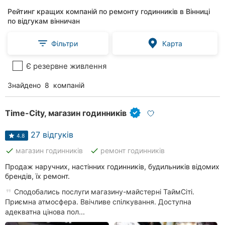
Рейтинг кращих компаній по ремонту годинників в Вінниці
по відгукам вінничан
Фільтри
Карта
Є резервне живлення
Знайдено
8
компаній
Time-City, магазин годинників
27 відгуків
4.8
done
done
магазин годинників
ремонт годинників
Продаж наручних, настінних годинників, будильників відомих
брендів, їх ремонт.
Сподобались послуги магазину-майстерні ТаймСіті.
Приємна атмосфера. Ввічливе спілкування. Доступна
адекватна цінова пол...