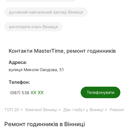
духовний навчальний заклад Вінниця
виготовити ключ Вінниця
Контакти MasterTime, ремонт годинників
Адреса:
вулиця Миколи Оводова, 51
Телефон:
XX XX
Телефонувати
(067) 538
ТОП 20
Компанії Вінниці
Дім і побут у Вінниці
Ремонт го
Ремонт годинників в Вінниці