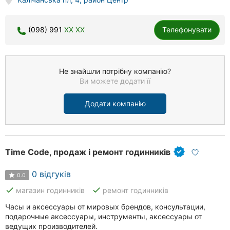
(098) 991
XX XX
Телефонувати
Не знайшли потрібну компанію?
Ви можете додати її
Додати компанію
Time Code, продаж і ремонт годинників
0 відгуків
0.0
done
done
магазин годинників
ремонт годинників
Часы и аксессуары от мировых брендов, консультации,
подарочные аксессуары, инструменты, аксессуары от
ведущих производителей.