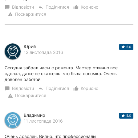
Відповісти
Поділитися
Корисно
chat_bubble
reply
thumb_up_alt
Поскаржитися
warning
Юрий
5.0
12 листопада 2016
Сегодня забрал часы с ремонта. Мастер отлично все
сделал, даже не скажешь, что была поломка. Очень
доволен работой.
Відповісти
Поділитися
Корисно
chat_bubble
reply
thumb_up_alt
Поскаржитися
warning
Владимир
5.0
11 листопада 2016
Очень доволен. Видно, что профессионалы.