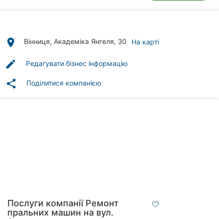
Автошколи
Ресторани
place
Вінниця, Академіка Янгеля, 30
На карті
Всі
рубрики
edit
Редагувати бізнес інформацію
share
Поділитися компанією
Всі
міста:
Вінниця
Житомир
Тернопіль
Послуги компанії Ремонт
Хмельницький
пральних машин на вул.