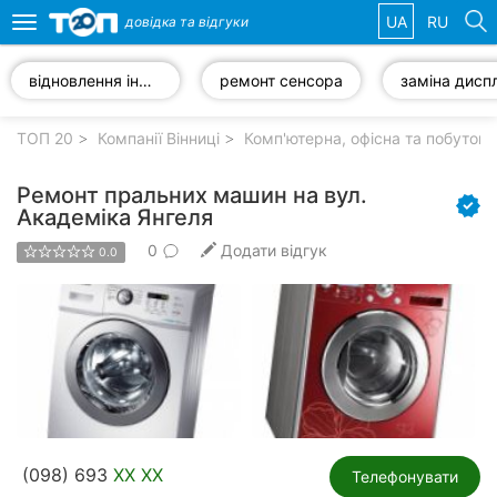
UA
RU
довідка та
відгуки
Toggle
navigation
відновлення інформації
ремонт сенсора
Обрані
компанії
ТОП 20
Компанії Вінниці
Комп'ютерна, офісна та побутова 
Ремонт пральних машин на вул.
Академіка Янгеля
0
Додати відгук
Популярні
0.0
рубрики:
Стоматології
Ветеринарні
клініки
Приватні
клініки
(098) 693
XX XX
Телефонувати