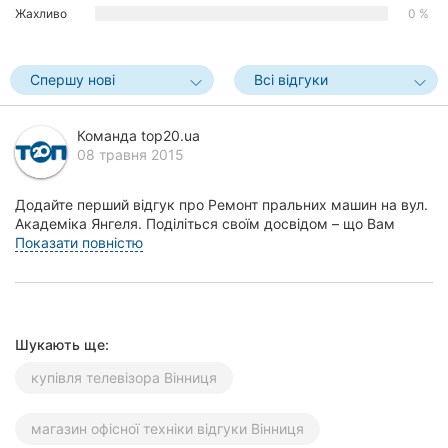
Жахливо
0 %
Херсон
Полтава
Спершу нові
Всі відгуки
Чернігів
Команда top20.ua
Черкаси
08 травня 2015
Чернівці
Додайте перший відгук про Ремонт пральних машин на вул.
Академіка Янгеля. Поділіться своїм досвідом – що Вам
Суми
сподобалось, а що ні! Це допоможе іншим ж...
Показати повністю
Івано-
Франківськ
Луцьк
Шукають ще:
купівля телевізора Вінниця
Ужгород
Карпати
магазин офісної техніки відгуки Вінниця