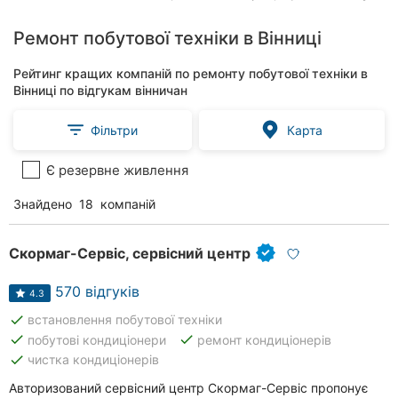
Ремонт побутової техніки в Вінниці
Рейтинг кращих компаній по ремонту побутової техніки в
Вінниці по відгукам вінничан
Фільтри
Карта
Є резервне живлення
Знайдено
18
компаній
Скормаг-Сервіс, сервісний центр
570 відгуків
4.3
done
встановлення побутової техніки
done
done
побутові кондиціонери
ремонт кондиціонерів
done
чистка кондиціонерів
Авторизований сервісний центр Скормаг-Сервіс пропонує