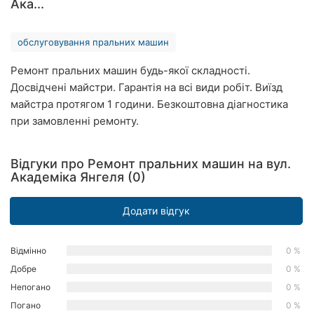
Ака...
Рівне
обслуговування пральних машин
Одеса
Ремонт пральних машин будь-якої складності.
Кропивницький
Досвідчені майстри. Гарантія на всі види робіт. Виїзд
майстра протягом 1 години. Безкоштовна діагностика
Київ
при замовленні ремонту.
Харків
Відгуки про Ремонт пральних машин на вул.
Запоріжжя
Академіка Янгеля (0)
Дніпро
Додати відгук
Львів
Відмінно
0 %
Кривий
Ріг
Добре
0 %
Непогано
0 %
Миколаїв
Погано
0 %