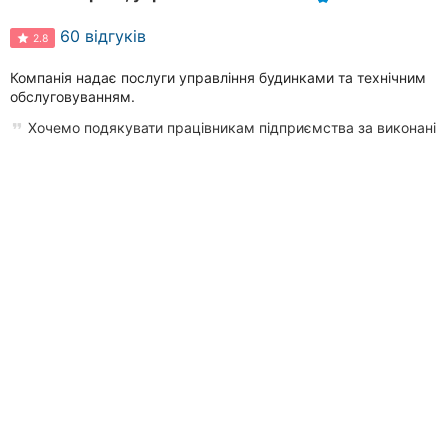
60 відгуків
2.8
Компанія надає послуги управління будинками та технічним
обслуговуванням.
Хочемо подякувати працівникам підприємства за виконані
роботи щодо встановлення енергоефективних дверних блоків
. В буди...
вулиця Миколи Ващука, 16, район Вишенька
Є резервне живлення
done
(0432) 46
XX XX
Телефонувати
Жек №30 городок
1 відгук
5.0