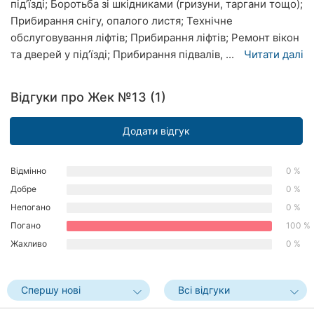
під’їзді; Боротьба зі шкідниками (гризуни, таргани тощо);
Рівне
Прибирання снігу, опалого листя; Технічне
обслуговування ліфтів; Прибирання ліфтів; Ремонт вікон
Одеса
та дверей у під’їзді; Прибирання підвалів, ...
Читати далі
Кропивницький
Відгуки про Жек №13 (1)
Київ
Додати відгук
Харків
Запоріжжя
Відмінно
0 %
Добре
0 %
Дніпро
Непогано
0 %
Львів
Погано
100 %
Жахливо
0 %
Кривий
Ріг
Спершу нові
Всі відгуки
Миколаїв