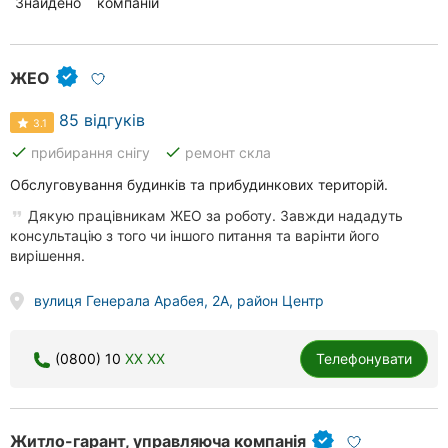
Знайдено
21
компаній
ЖЕО
85 відгуків
3.1
done
done
прибирання снігу
ремонт скла
Обслуговування будинків та прибудинкових територій.
Дякую працівникам ЖЕО за роботу. Завжди нададуть
консультацію з того чи іншого питання та варінти його
вирішення.
вулиця Генерала Арабея, 2А, район Центр
(0800) 10
XX XX
Телефонувати
Житло-гарант, управляюча компанія