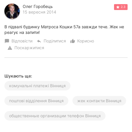
Херсон
Олег Горобець
2.3
15 вересня 2014
Полтава
В підвалі будинку Матроса Кошки 57а завжди тече. Жек не
Чернігів
реагує на запити!
Відповісти
Поділитися
Корисно
chat_bubble
reply
thumb_up_alt
Черкаси
Поскаржитися
warning
Чернівці
Суми
Шукають ще:
Івано-
комунальні платежі Вінниця
Франківськ
Луцьк
поштові відділення Вінниця
жек контакти Вінниця
Ужгород
общественные организации телефон Вінниця
Карпати