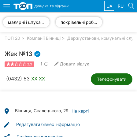
UA
RU
довідка та
відгуки
Toggle
navigation
малярні і штукатурні роботи
покрівельні роботи
Обрані
компанії
ТОП 20
Компанії Вінниці
Держустанови, комунальні служб
Жек №13
1
Додати відгук
2.3
Популярні
рубрики:
(0432) 53
XX XX
Телефонувати
Стоматології
Ветеринарні
клініки
place
Вінниця, Скалецького, 29
На карті
Приватні
edit
Редагувати бізнес інформацію
клініки
Поділитися компанією