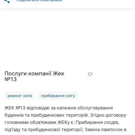
share
Автошколи
Ресторани
Всі
рубрики
Всі
Послуги компанії Жек
міста:
№13
Вінниця
ремонт скла
прибирання снігу
Житомир
ЖЕК №13 відповідає за належне обслуговування
будинків та прибудинкових територій. Згідно договору
Тернопіль
головними обов’язками ЖЕКу є: Прибирання сходів,
Хмельницький
під’їзду та прибудинкової території; Заміна лампочок в