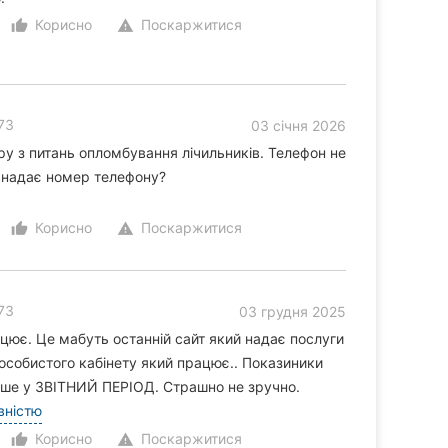
Корисно
Поскаржитися
thumb_up_alt
warning
73
03 січня 2026
 з питань опломбування лічильників. Телефон не
р надає номер телефону?
Корисно
Поскаржитися
thumb_up_alt
warning
73
03 грудня 2025
ацює. Це мабуть останній сайт який надає послуги
є особистого кабінету який працює.. Показиники
ише у ЗВІТНИЙ ПЕРІОД. Страшно не зручно.
вністю
Корисно
Поскаржитися
thumb_up_alt
warning