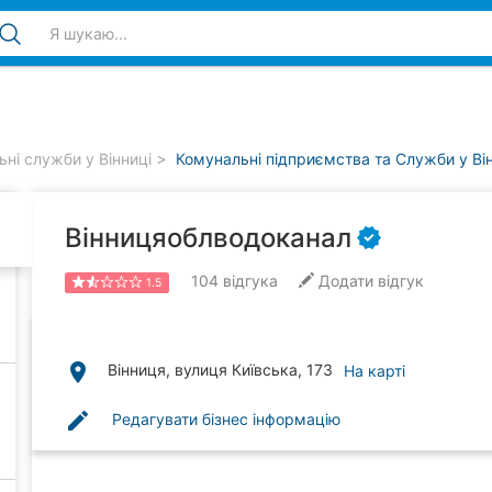
ні служби у Вінниці
Комунальні підприємства та Служби у Ві
Вінницяоблводоканал
104
відгука
Додати відгук
1.5
place
Вінниця, вулиця Київська, 173
На карті
edit
Редагувати бізнес інформацію