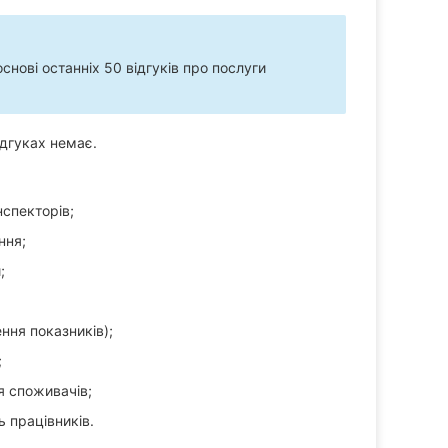
нові останніх 50 відгуків про послуги
ідгуках немає.
нспекторів;
ння;
;
ння показників);
;
я споживачів;
 працівників.