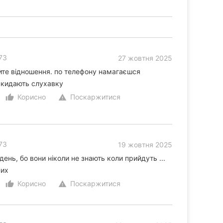
73
27 жовтня 2025
ите відношення. по телефону намагаєшся
о кидають слухавку
Корисно
Поскаржитися
thumb_up_alt
warning
73
19 жовтня 2025
день, бо вони ніколи не знають коли прийдуть ...
них
Корисно
Поскаржитися
thumb_up_alt
warning