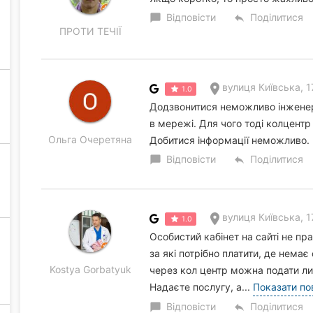
Відповісти
Поділитися
chat_bubble
reply
ПРОТИ ТЕЧІЇ
вулиця Київська, 1
1.0
Додзвонитися неможливо інженеру
в мережі. Для чого тоді колцент
Ольга Очеретяна
Добитися інформації неможливо.
Відповісти
Поділитися
chat_bubble
reply
вулиця Київська, 1
1.0
Особистий кабінет на сайті не пр
за які потрібно платити, де нема
Kostya Gorbatyuk
через кол центр можна подати л
Надаєте послугу, а...
Показати по
Відповісти
Поділитися
chat_bubble
reply