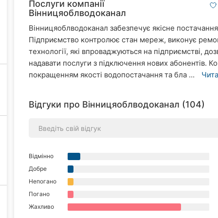
Послуги компанії
Вінницяоблводоканал
Вінницяоблводоканал забезпечує якісне постачання в
Підприємство контролює стан мереж, виконує ремонтн
технології, які впроваджуються на підприємстві, д
надавати послуги з підключення нових абонентів. К
покращенням якості водопостачання та бла ...
Чита
Відгуки про Вінницяоблводоканал (104)
Відмінно
Добре
Непогано
Погано
Жахливо