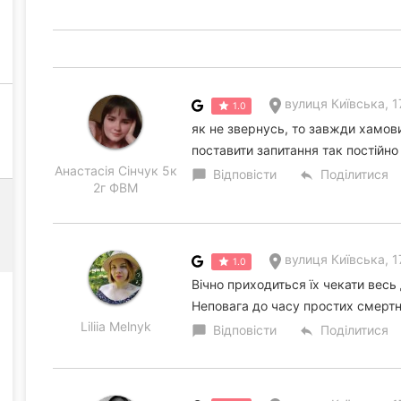
вулиця Київська, 1
1.0
як не звернусь, то завжди хамов
поставити запитання так постійн
Анастасія Сінчук 5к
Відповісти
Поділитися
chat_bubble
reply
2г ФВМ
вулиця Київська, 1
1.0
Вічно приходиться їх чекати весь 
Неповага до часу простих смерт
Liliia Melnyk
Відповісти
Поділитися
chat_bubble
reply