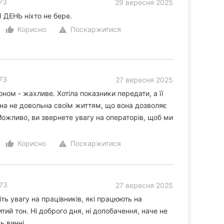
73
29 вересня 2025
 ДЕНЬ ніхто не бере.
Корисно
Поскаржитися
thumb_up_alt
warning
73
27 вересня 2025
ом - жахливе. Хотіла показники передати, а її
она не довольна своїм життям, що вона дозволяє
 Можливо, ви звернете увагу на операторів, щоб ми
Корисно
Поскаржитися
thumb_up_alt
warning
173
27 вересня 2025
іть увагу на працівників, які працюють на
ий тон. Ні доброго дня, ні допобачення, наче не
ь винні.