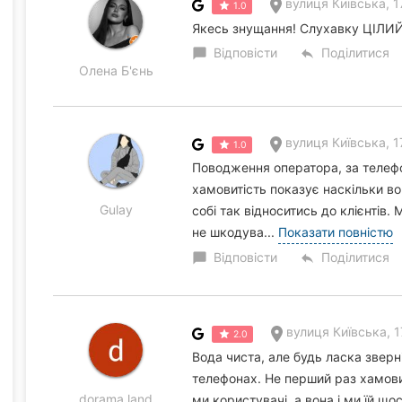
вулиця Київська, 1
1.0
Якесь знущання! Слухавку ЦІЛИЙ
Відповісти
Поділитися
chat_bubble
reply
Олена Б'єнь
вулиця Київська, 1
1.0
Поводження оператора, за телефон
хамовитість показує наскільки в
Gulay
собі так відноситись до клієнтів.
не шкодува...
Показати повністю
Відповісти
Поділитися
chat_bubble
reply
вулиця Київська, 
2.0
Вода чиста, але будь ласка зверн
телефонах. Не перший раз хамовит
dorama land
ми користувачі, а вона і ми їй щос