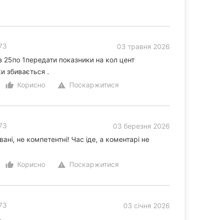
73
03 травня 2026
з 25по 1передати показники на кол цент
ки збивається .
Корисно
Поскаржитися
thumb_up_alt
warning
73
03 березня 2026
ані, не компетентні! Час іде, а коментарі не
Корисно
Поскаржитися
thumb_up_alt
warning
73
03 січня 2026
.