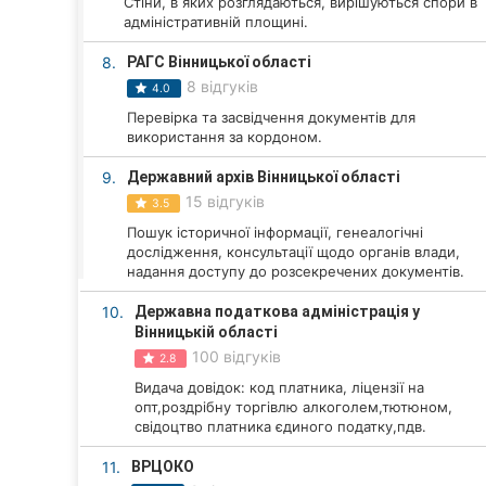
Стіни, в яких розглядаються, вирішуються спори в
Харків
адміністративній площині.
Запоріжжя
8.
РАГС Вінницької області
8 відгуків
4.0
Дніпро
Перевірка та засвідчення документів для
використання за кордоном.
Львів
9.
Державний архів Вінницької області
Кривий Ріг
15 відгуків
3.5
Пошук історичної інформації, генеалогічні
Миколаїв
дослідження, консультації щодо органів влади,
надання доступу до розсекречених документів.
Херсон
10.
Державна податкова адміністрація у
Полтава
Вінницькій області
100 відгуків
2.8
Чернігів
Видача довідок: код платника, ліцензії на
опт,роздрібну торгівлю алкоголем,тютюном,
Черкаси
свідоцтво платника єдиного податку,пдв.
11.
ВРЦОКО
Чернівці