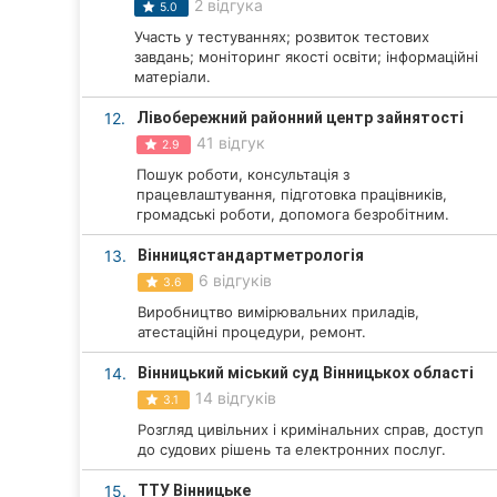
2 відгука
5.0
Суми
Участь у тестуваннях; розвиток тестових
завдань; моніторинг якості освіти; інформаційні
матеріали.
Івано-Франківськ
12.
Лівобережний районний центр зайнятості
Луцьк
41 відгук
2.9
Ужгород
Пошук роботи, консультація з
працевлаштування, підготовка працівників,
громадські роботи, допомога безробітним.
Карпати
13.
Вінницястандартметрологія
6 відгуків
3.6
Виробництво вимірювальних приладів,
атестаційні процедури, ремонт.
14.
Вінницький міський суд Вінницькох області
14 відгуків
3.1
Розгляд цивільних і кримінальних справ, доступ
до судових рішень та електронних послуг.
15.
ТТУ Вінницьке