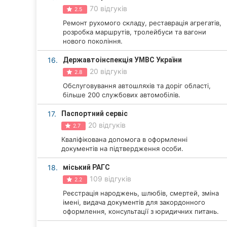
70 відгуків
2.5
Ремонт рухомого складу, реставрація агрегатів,
розробка маршрутів, тролейбуси та вагони
нового покоління.
16.
Державтоінспекція УМВС України
20 відгуків
2.8
Обслуговування автошляхів та доріг області,
більше 200 службових автомобілів.
17.
Паспортний сервіс
20 відгуків
2.7
Кваліфікована допомога в оформленні
документів на підтвердження особи.
18.
міський РАГС
109 відгуків
2.2
Реєстрація народжень, шлюбів, смертей, зміна
імені, видача документів для закордонного
оформлення, консультації з юридичних питань.