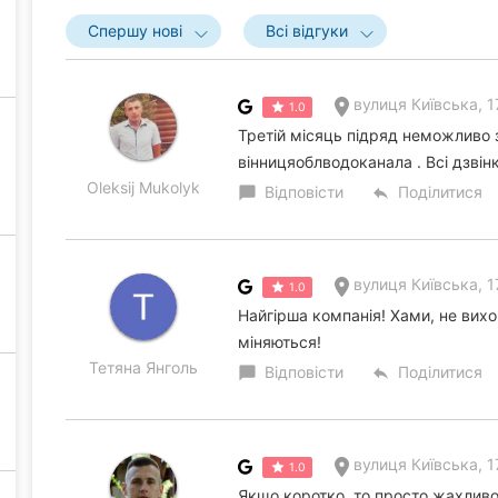
Спершу нові
Всі відгуки
вулиця Київська, 1
1.0
Третій місяць підряд неможливо 
вінницяоблводоканала . Всі дзвін
Oleksij Mukolyk
Відповісти
Поділитися
chat_bubble
reply
вулиця Київська, 1
1.0
Найгірша компанія! Хами, не вихов
міняються!
Тетяна Янголь
Відповісти
Поділитися
chat_bubble
reply
вулиця Київська, 1
1.0
Якщо коротко, то просто жахливо