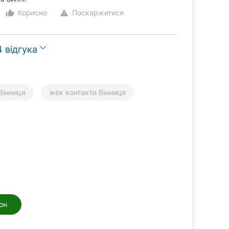
Корисно
Поскаржитися
thumb_up_alt
warning
 відгука
 Вінниця
жек контакти Вінниця
он