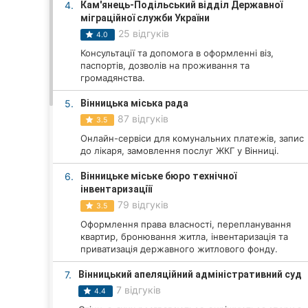
4.
Кам'янець-Подільський відділ Державної
міграційної служби України
25 відгуків
4.0
Всі міста:
Консультації та допомога в оформленні віз,
паспортів, дозволів на проживання та
Вінниця
громадянства.
Житомир
5.
Вінницька міська рада
87 відгуків
3.5
Тернопіль
Онлайн-сервіси для комунальних платежів, запис
до лікаря, замовлення послуг ЖКГ у Вінниці.
Хмельницький
6.
Вінницьке міське бюро технічної
інвентаризаціїї
Рівне
79 відгуків
3.5
Одеса
Оформлення права власності, перепланування
квартир, бронювання житла, інвентаризація та
приватизація державного житлового фонду.
Кропивницький
7.
Вінницький апеляційний адміністративний суд
Київ
7 відгуків
4.4