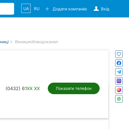
UA
RU
Додати компанію
Вхід
нниці
Вінницяоблводоканал
(0432) 61
XX XX
Показати телефон