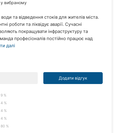
у вибраному
оди та відведення стоків для жителів міста.
і роботи та ліквідує аварії. Сучасні
озволяють покращувати інфраструктуру та
оманда професіоналів постійно працює над
ти далі
Додати відгук
9 %
4 %
4 %
4 %
80 %