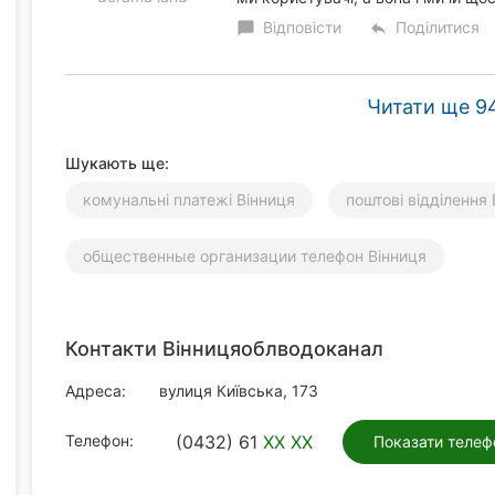
Відповісти
Поділитися
chat_bubble
reply
Читати ще 94
Шукають ще:
комунальні платежі Вінниця
поштові відділення
общественные организации телефон Вінниця
Контакти Вінницяоблводоканал
Адреса:
вулиця Київська, 173
Телефон:
(0432) 61
XX XX
Показати телеф