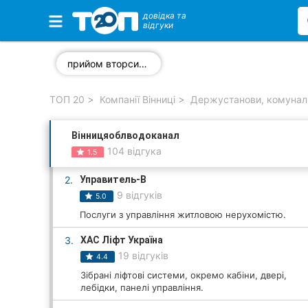
довідка та
відгуки
Обрані компанії
прийом вторсировини
ТОП 20
Компанії Вінниці
Держустанови, комуналь
Популярні рубрики:
Вінницяоблводоканал
Стоматології
104 відгука
1.5
Ветеринарні клініки
2.
Управитель-В
9 відгуків
5.0
Приватні клініки
Послуги з управління житловою нерухомістю.
Автошколи
3.
ХАС Ліфт Україна
19 відгуків
4.4
Ресторани
Зібрані ліфтові системи, окремо кабіни, двері,
лебідки, панелі управління.
Всі рубрики