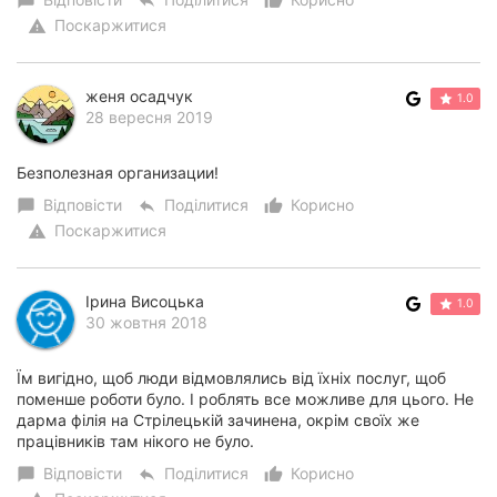
chat_bubble
reply
thumb_up_alt
Поскаржитися
warning
женя осадчук
1.0
28 вересня 2019
Безполезная организации!
Відповісти
Поділитися
Корисно
chat_bubble
reply
thumb_up_alt
Поскаржитися
warning
Ірина Висоцька
1.0
30 жовтня 2018
Їм вигідно, щоб люди відмовлялись від їхніх послуг, щоб
поменше роботи було. І роблять все можливе для цього. Не
дарма філія на Стрілецькій зачинена, окрім своїх же
працівників там нікого не було.
Відповісти
Поділитися
Корисно
chat_bubble
reply
thumb_up_alt