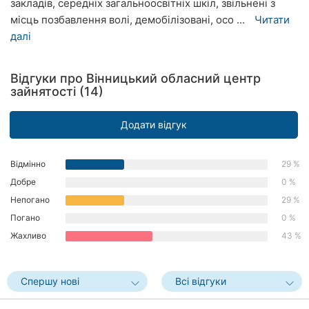
закладів, середніх загальноосвітніх шкіл, звільнені з
Рівне
місць позбавлення волі, демобілізовані, осо ...
Читати
далі
Одеса
Кропивницький
Відгуки про Вінницький обласний центр
зайнятості (14)
Київ
Додати відгук
Харків
Запоріжжя
Відмінно
29 %
Добре
0 %
Дніпро
Непогано
29 %
Погано
0 %
Львів
Жахливо
43 %
Кривий
Ріг
Спершу нові
Всі відгуки
Миколаїв