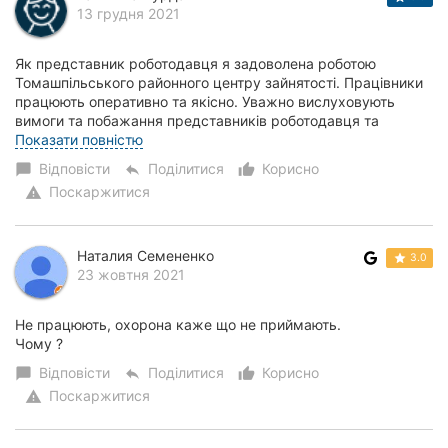
13 грудня 2021
Як представник роботодавця я задоволена роботою
Томашпільського районного центру зайнятості. Працівники
працюють оперативно та якісно. Уважно вислуховують
вимоги та побажання представників роботодавця та
допомогають безробітним людям знаходити робот...
Показати повністю
Відповісти
Поділитися
Корисно
chat_bubble
reply
thumb_up_alt
Поскаржитися
warning
Наталия Семененко
3.0
23 жовтня 2021
Не працюють, охорона каже що не приймають.
Чому ?
Відповісти
Поділитися
Корисно
chat_bubble
reply
thumb_up_alt
Поскаржитися
warning