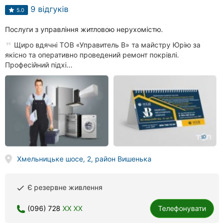
9 відгуків
5.0
Послуги з управління житловою нерухомістю.
Щиро вдячні ТОВ «Управитель В» та майстру Юрію за
якісно та оперативно проведений ремонт покрівлі.
Професійний підхі...
Хмельницьке шосе, 2, район Вишенька
Є резервне живлення
done
(096) 728
XX XX
Телефонувати