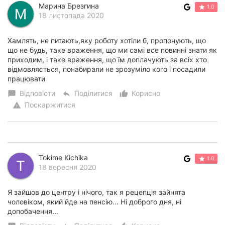
Марина Брезгина
1.0
18 листопада 2020
Хамлять, не питають,яку роботу хотіли б, пропонують, що
що не будь, таке враження, що ми самі все повинні знати як
приходим, і таке враження, що їм доплачують за всіх хто
відмовляється, понабирали не зрозуміло кого і посадили
працювати
Відповісти
Поділитися
Корисно
chat_bubble
reply
thumb_up_alt
Поскаржитися
warning
Tokime Kichika
1.0
18 вересня 2020
Я зайшов до центру і нічого, так я рецепція зайнята
чоловіком, який йде на пенсію... Ні доброго дня, ні
допобачення...