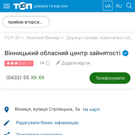
UA
RU
довідка та
відгуки
Toggle
navigation
прийом вторсировини
Обрані
компанії
ТОП 20
Компанії Вінниці
Держустанови, комунальні служб
Вінницький обласний центр зайнятості
14
Додати відгук
2.7
Популярні
рубрики:
(0432) 55
XX XX
Телефонувати
Стоматології
Ветеринарні
клініки
place
Вінниця, вулиця Стрілецька, 3а
На карті
Приватні
edit
Редагувати бізнес інформацію
клініки
Поділитися компанією