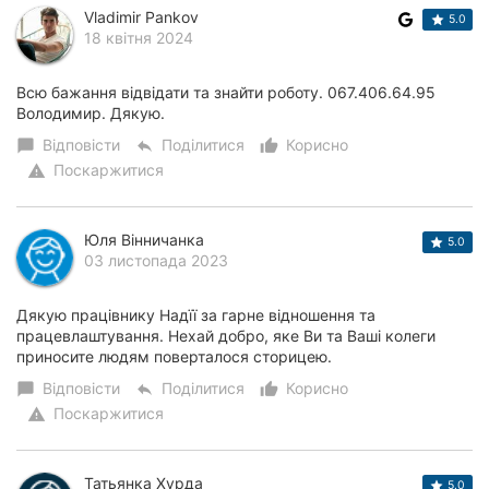
Vladimir Pankov
5.0
Херсон
18 квітня 2024
Полтава
Всю бажання відвідати та знайти роботу. 067.406.64.95
Володимир. Дякую.
Чернігів
Відповісти
Поділитися
Корисно
chat_bubble
reply
thumb_up_alt
Черкаси
Поскаржитися
warning
Чернівці
Юля Вінничанка
5.0
Суми
03 листопада 2023
Івано-
Дякую працівнику Надїї за гарне відношення та
Франківськ
працевлаштування. Нехай добро, яке Ви та Ваші колеги
приносите людям поверталося сторицею.
Луцьк
Відповісти
Поділитися
Корисно
chat_bubble
reply
thumb_up_alt
Поскаржитися
warning
Ужгород
Карпати
Татьянка Хурда
5.0