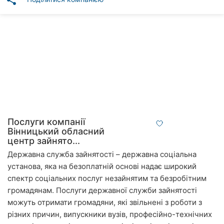
share
Автошколи
Ресторани
Всі
рубрики
Всі
Послуги компанії
міста:
Вінницький обласний
центр зайнято...
Вінниця
Державна служба зайнятості – державна соціальна
установа, яка на безоплатній основі надає широкий
Житомир
спектр соціальних послуг незайнятим та безробітним
громадянам. Послуги державної служби зайнятості
Тернопіль
можуть отримати громадяни, які звільнені з роботи з
Хмельницький
різних причин, випускники вузів, професійно-технічних