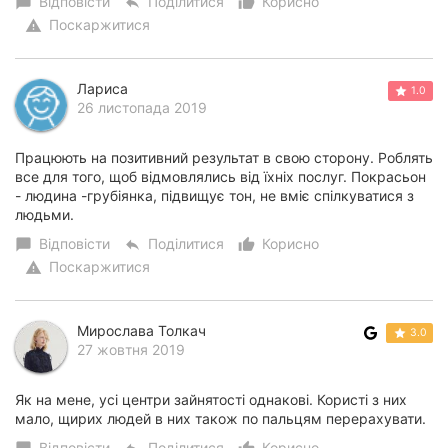
Відповісти
Поділитися
Корисно
chat_bubble
reply
thumb_up_alt
Поскаржитися
warning
Лариса
1.0
26 листопада 2019
Працюють на позитивний результат в свою сторону. Роблять
все для того, щоб відмовлялись від їхніх послуг. Покрасьон
- людина -грубіянка, підвищує тон, не вміє спілкуватися з
людьми.
Відповісти
Поділитися
Корисно
chat_bubble
reply
thumb_up_alt
Поскаржитися
warning
Мирослава Толкач
3.0
27 жовтня 2019
Як на мене, усі центри зайнятості однакові. Користі з них
мало, щирих людей в них також по пальцям перерахувати.
Відповісти
Поділитися
Корисно