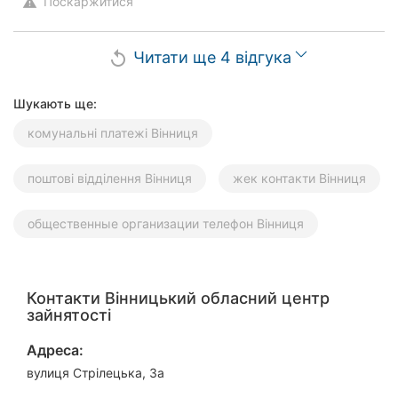
Поскаржитися
warning
Читати ще 4 відгука
replay
Шукають ще:
комунальні платежі Вінниця
поштові відділення Вінниця
жек контакти Вінниця
общественные организации телефон Вінниця
Контакти Вінницький обласний центр
зайнятості
Адреса:
вулиця Стрілецька, 3а