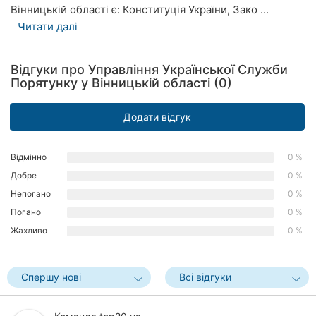
Вінницькій області є: Конституція України, Зако ...
Рівне
Читати далі
Одеса
Відгуки про Управління Української Служби
Кропивницький
Порятунку у Вінницькій області (0)
Київ
Додати відгук
Харків
Відмінно
0 %
Запоріжжя
Добре
0 %
Непогано
0 %
Дніпро
Погано
0 %
Львів
Жахливо
0 %
Кривий
Ріг
Спершу нові
Всі відгуки
Миколаїв