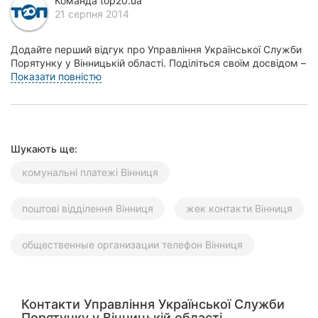
Команда top20.ua
21 серпня 2014
Херсон
Полтава
Додайте перший відгук про Управління Української Служби
Порятунку у Вінницькій області. Поділіться своїм досвідом –
Чернігів
що Вам сподобалось, а що ні! Це до...
Показати повністю
Черкаси
Чернівці
Шукають ще:
Суми
комунальні платежі Вінниця
Івано-
поштові відділення Вінниця
жек контакти Вінниця
Франківськ
Луцьк
общественные организации телефон Вінниця
Ужгород
Контакти Управління Української Служби
Карпати
Порятунку у Вінницькій області