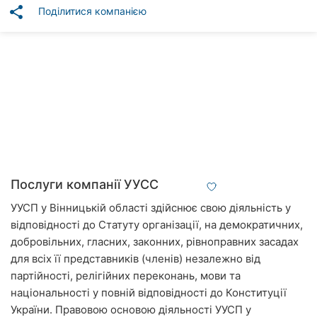
Автошколи
share
Поділитися компанією
Ресторани
Всі
рубрики
Всі
міста:
Послуги компанії УУСС
УУСП у Вінницькій області здійснює свою діяльність у
Вінниця
відповідності до Статуту організації, на демократичних,
Житомир
добровільних, гласних, законних, рівноправних засадах
для всіх її представників (членів) незалежно від
Тернопіль
партійності, релігійних переконань, мови та
національності у повній відповідності до Конституції
Хмельницький
України. Правовою основою діяльності УУСП у