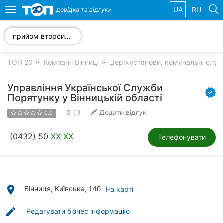
UA
RU
довідка та
відгуки
Toggle
navigation
прийом вторсировини
Обрані
компанії
ТОП 20
Компанії Вінниці
Держустанови, комунальні служб
Управління Української Служби
Порятунку у Вінницькій області
0
Додати відгук
Популярні
0.0
рубрики:
(0432) 50
XX XX
Телефонувати
Стоматології
Ветеринарні
клініки
place
Вінниця, Київська, 14б
На карті
Приватні
клініки
edit
Редагувати бізнес інформацію