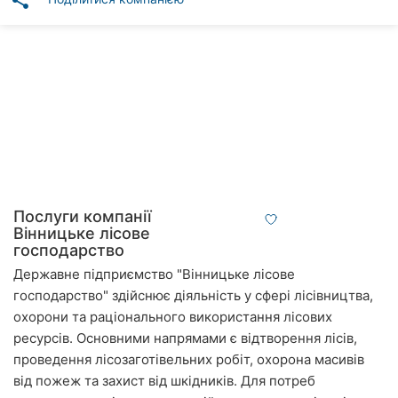
share
Автошколи
Ресторани
Всі
рубрики
Всі
Послуги компанії
міста:
Вінницьке лісове
господарство
Вінниця
Державне підприємство "Вінницьке лісове
господарство" здійснює діяльність у сфері лісівництва,
Житомир
охорони та раціонального використання лісових
ресурсів. Основними напрямами є відтворення лісів,
Тернопіль
проведення лісозаготівельних робіт, охорона масивів
Хмельницький
від пожеж та захист від шкідників. Для потреб