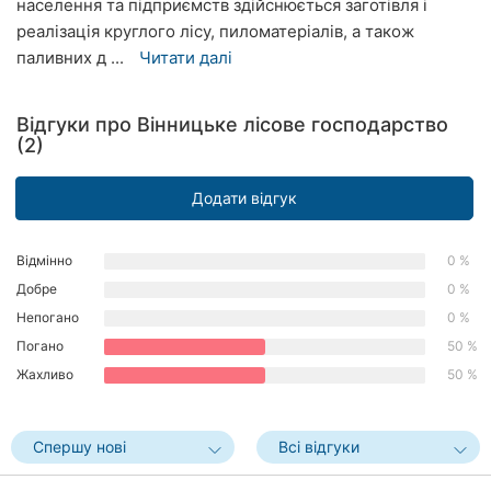
населення та підприємств здійснюється заготівля і
Рівне
реалізація круглого лісу, пиломатеріалів, а також
паливних д ...
Читати далі
Одеса
Кропивницький
Відгуки про Вінницьке лісове господарство
(2)
Київ
Додати відгук
Харків
Запоріжжя
Відмінно
0 %
Добре
0 %
Дніпро
Непогано
0 %
Погано
50 %
Львів
Жахливо
50 %
Кривий
Ріг
Спершу нові
Всі відгуки
Миколаїв