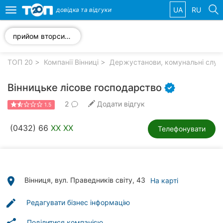
UA
RU
довідка та
відгуки
Toggle
navigation
прийом вторсировини
Обрані
компанії
ТОП 20
Компанії Вінниці
Держустанови, комунальні служб
Вінницьке лісове господарство
2
Додати відгук
1.5
Популярні
рубрики:
(0432) 66
XX XX
Телефонувати
Стоматології
Ветеринарні
клініки
place
Вінниця, вул. Праведників світу, 43
На карті
Приватні
edit
Редагувати бізнес інформацію
клініки
Поділитися компанією