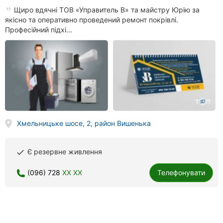
Щиро вдячні ТОВ «Управитель В» та майстру Юрію за
якісно та оперативно проведений ремонт покрівлі.
Професійний підхі...
Хмельницьке шосе, 2, район Вишенька
Є резервне живлення
done
(096) 728
XX XX
Телефонувати
ХАС Ліфт Україна, продаж і обслуговування ліфтового обладнання