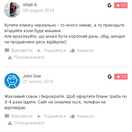
Vitalii A.
2.0
Херсон
09 грудня 2024
Полтава
Купити ялинку нереально - то нічого немає, а то приходьте
вгадайте коли буде машина.
Чернігів
Але враховуйте, що може бути короткий день, обід, вихідні
чи продавчиня десь відійшла((
Черкаси
Відповісти
Поділитися
Корисно
chat_bubble
reply
thumb_up_alt
Чернівці
Поскаржитися
warning
Суми
John Doe
1.0
27 лютого 2019
Івано-
Франківськ
Жахливий совок і бюрократія. Щоб офортити бланк треба по
Луцьк
3-4 рази їздити. Сайт не оновлюється, телефон не
відповідає.
Ужгород
Відповісти
Поділитися
Корисно
chat_bubble
reply
thumb_up_alt
Поскаржитися
warning
Карпати