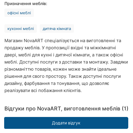
Призначення меблів:
Рівне
офісні меблі
Одеса
кухонні меблі
дитяча кімната
Кропивницький
Магазин NovaART спеціалізується на виготовленні та
Київ
продажу меблів. У пропозиції вхідні та міжкімнатні
двері, меблі для кухні і дитячої кімнати, а також офісні
Харків
меблі. Доступні послуги з доставки та монтажу. Завдяки
різноманіттю товарів, кожен може знайти ідеальне
Запоріжжя
рішення для свого простору. Також доступні послуги
Дніпро
дизайну, фарбування та тонування, що дозволяє
реалізувати всі побажання клієнтів.
Львів
Відгуки про NovaART, виготовлення меблів (1)
Кривий
Ріг
Додати відгук
Миколаїв