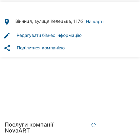
Автошколи
Ресторани
place
Вінниця, вулиця Келецька, 117б
На карті
Всі
edit
Редагувати бізнес інформацію
рубрики
share
Поділитися компанією
Всі
міста:
Вінниця
Житомир
Тернопіль
Послуги компанії
NovaART
Хмельницький