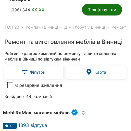
XX XX
Телефонувати
(096) 344
ТОП 20
Компанії Вінниці
Дім і побут у Вінниці
Ремонт та
Ремонт та виготовлення меблів в Вінниці
Рейтинг кращих компаній по ремонту та виготовленню
меблів в Вінниці по відгукам вінничан
Фільтри
Карта
Є резервне живлення
Знайдено
44
компаній
MebliRoMax, магазин меблів
1393 відгука
4.9