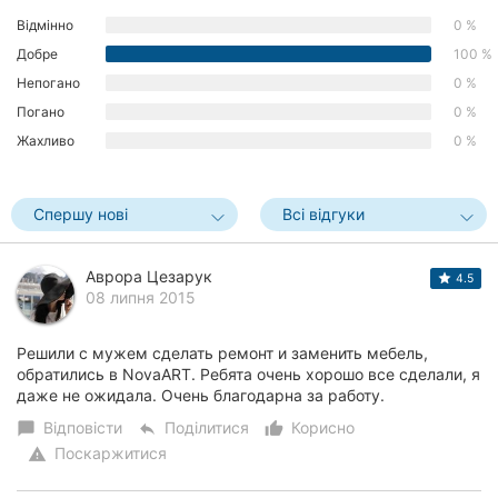
Херсон
Відмінно
0 %
Добре
100 %
Полтава
Непогано
0 %
Погано
0 %
Чернігів
Жахливо
0 %
Черкаси
Спершу нові
Всі відгуки
Чернівці
Суми
Аврора Цезарук
4.5
08 липня 2015
Івано-
Франківськ
Решили с мужем сделать ремонт и заменить мебель,
обратились в NovaART. Ребята очень хорошо все сделали, я
Луцьк
даже не ожидала. Очень благодарна за работу.
Ужгород
Відповісти
Поділитися
Корисно
chat_bubble
reply
thumb_up_alt
Поскаржитися
warning
Карпати