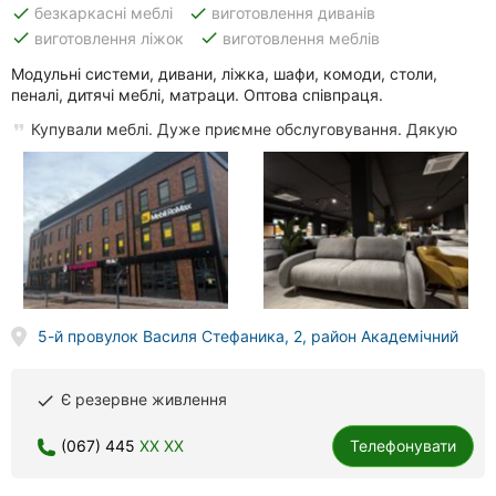
done
done
безкаркасні меблі
виготовлення диванів
done
done
виготовлення ліжок
виготовлення меблів
Модульні системи, дивани, ліжка, шафи, комоди, столи,
пеналі, дитячі меблі, матраци. Оптова співпраця.
Купували меблі. Дуже приємне обслуговування. Дякую
5-й провулок Василя Стефаника, 2, район Академічний
Є резервне живлення
done
(067) 445
XX XX
Телефонувати