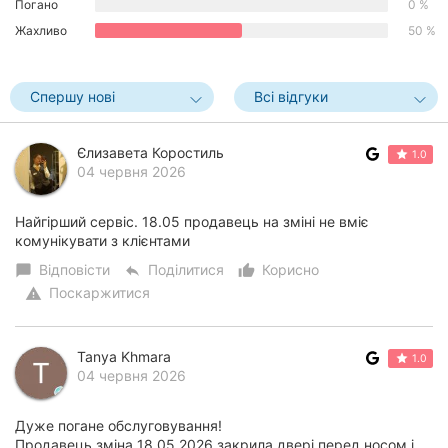
Погано
0 %
Херсон
Жахливо
50 %
Полтава
Спершу нові
Всі відгуки
Чернігів
Черкаси
Єлизавета Коростиль
1.0
04 червня 2026
Чернівці
Найгірший сервіс. 18.05 продавець на зміні не вміє
Суми
комунікувати з клієнтами
Відповісти
Поділитися
Корисно
chat_bubble
reply
thumb_up_alt
Івано-
Поскаржитися
warning
Франківськ
Луцьк
Tanya Khmara
1.0
04 червня 2026
Ужгород
Дуже погане обслуговування!
Карпати
Продавець зміна 18.05.2026 закрила двері перед носом,і