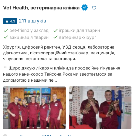
Vet Health, ветеринарна клініка
211 відгуків
4.3
done
done
pet-friendly заклад
іграшки для тварин
done
done
вакцинація тварин
ветеринар-хірург
Хірургія, цифровий рентген, УЗД серця, лабораторна
діагностика, післяопераційний стаціонар, вакцинація,
чіпування, ветаптека та зоотовари.
Щиро дякую лікарям клініки,за професійне лікування
нашого кане-корсо Тайсона.Роками звертаємося за
допомогою з нашими пе...