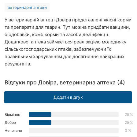
Рівне
ветеринарні аптеки
Одеса
У ветеринарній аптеці Довіра представлені якісні корми
та препарати для тварин. Тут можна придбати вакцини,
Кропивницький
біодобавки, комбікорми та засоби дезінфекції.
Додатково, аптека займається реалізацією молодняку
Київ
сільськогосподарських птахів, забезпечуючи їх
правильним харчуванням для досягнення найкращих
Харків
результатів.
Запоріжжя
Відгуки про Довіра, ветеринарна аптека (4)
Дніпро
Додати відгук
Львів
Кривий
Відмінно
25 %
Ріг
Добре
25 %
Миколаїв
Непогано
0 %