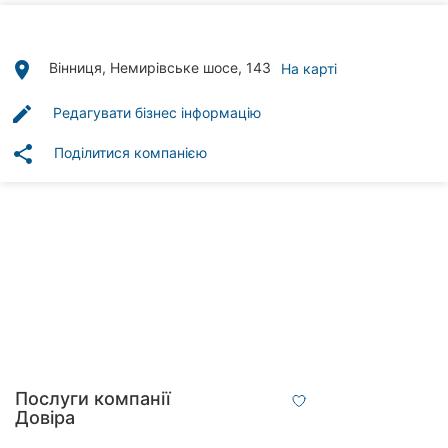
Автошколи
Ресторани
place
Вінниця, Немирівське шосе, 143
На карті
Всі
edit
Редагувати бізнес інформацію
рубрики
share
Поділитися компанією
Всі
міста:
Вінниця
Житомир
Тернопіль
Послуги компанії
Довіра
Хмельницький