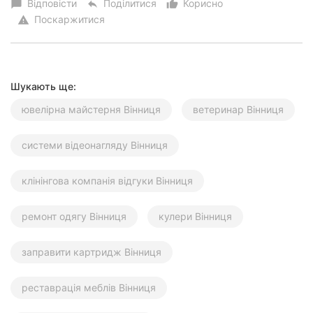
Відповісти
Поділитися
Корисно
chat_bubble
reply
thumb_up_alt
Поскаржитися
warning
Шукають ще:
ювелірна майстерня Вінниця
ветеринар Вінниця
системи відеонагляду Вінниця
клінінгова компанія відгуки Вінниця
ремонт одягу Вінниця
кулери Вінниця
заправити картридж Вінниця
реставрація меблів Вінниця