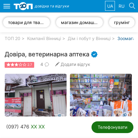
UA
RU
довідка та
відгуки
Toggle
navigation
товари для тварин
магазин домашніх улюбленців
грумінг
Обрані
компанії
ТОП 20
Компанії Вінниці
Дім і побут у Вінниці
Зоомагази
Довіра, ветеринарна аптека
4
Додати відгук
2.7
Популярні
рубрики:
Стоматології
Ветеринарні
клініки
Приватні
(097) 476
XX XX
клініки
Телефонувати