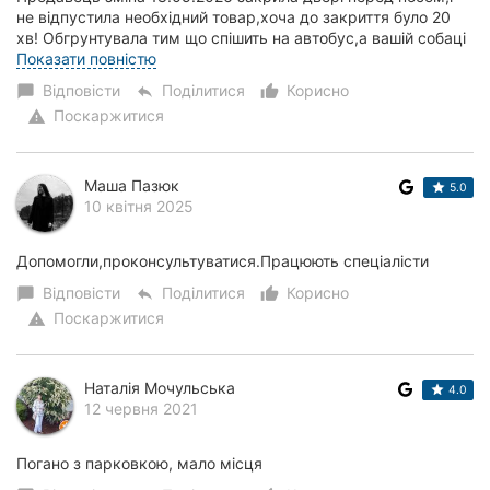
не відпустила необхідний товар,хоча до закриття було 20
хв! Обгрунтувала тим що спішить на автобус,а вашій собаці
нічого не станеться! З таким відношенням до тварин -...
Показати повністю
Відповісти
Поділитися
Корисно
chat_bubble
reply
thumb_up_alt
Поскаржитися
warning
Маша Пазюк
5.0
10 квітня 2025
Допомогли,проконсультуватися.Працюють спеціалісти
Відповісти
Поділитися
Корисно
chat_bubble
reply
thumb_up_alt
Поскаржитися
warning
Наталія Мочульська
4.0
12 червня 2021
Погано з парковкою, мало місця