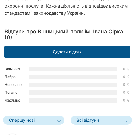
охоронні послуги. Кожна діяльність відповідає високим
Рівне
стандартам і законодавству України.
Одеса
Відгуки про Вінницький полк ім. Івана Сірка
Кропивницький
(0)
Київ
Додати відгук
Харків
Відмінно
0 %
Запоріжжя
Добре
0 %
Дніпро
Непогано
0 %
Погано
0 %
Львів
Жахливо
0 %
Кривий
Ріг
Спершу нові
Всі відгуки
Миколаїв