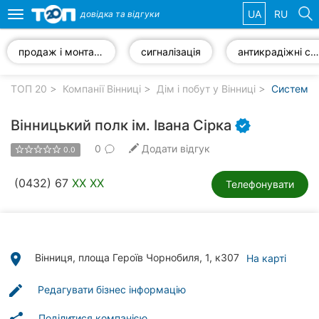
UA
RU
довідка та
відгуки
Toggle
navigation
продаж і монтаж систем відеоспостереження
сигналізація
антикрадіжні системи
Обрані
компанії
ТОП 20
Компанії Вінниці
Дім і побут у Вінниці
Системи б
Вінницький полк ім. Івана Сірка
0
Додати відгук
0.0
Популярні
рубрики:
(0432) 67
XX XX
Телефонувати
Стоматології
Ветеринарні
клініки
place
Вінниця, площа Героїв Чорнобиля, 1, к307
На карті
Приватні
edit
Редагувати бізнес інформацію
клініки
Поділитися компанією