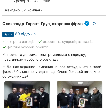
Є резервне живлення
Знайдено
62
компаній
Олександр-Гарант-Груп, охоронна фірма
60 відгуків
4.9
done
done
охорона заходів
охорона та супровід вантажів
done
фізична охорона об'єктів
Контроль за дотриманням громадського порядку,
працівниками робочого розкладу.
Данная охранная компания начала сотрудничать с моей
фирмой больше полугода назад. Очень большой плюс, что
сотрудники дей...