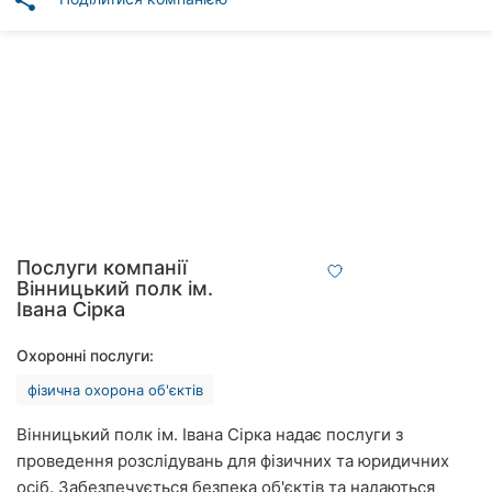
share
Автошколи
Ресторани
Всі
рубрики
Всі
Послуги компанії
міста:
Вінницький полк ім.
Івана Сірка
Вінниця
Охоронні послуги:
Житомир
фізична охорона об'єктів
Тернопіль
Вінницький полк ім. Івана Сірка надає послуги з
проведення розслідувань для фізичних та юридичних
Хмельницький
осіб. Забезпечується безпека об'єктів та надаються