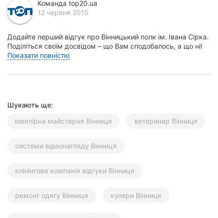
Команда top20.ua
Херсон
12 червня 2015
Полтава
Додайте перший відгук про Вінницький полк ім. Івана Сірка.
Поділіться своїм досвідом – що Вам сподобалось, а що ні!
Чернігів
Це допоможе іншим жителям Вінниці...
Показати повністю
Черкаси
Чернівці
Шукають ще:
Суми
ювелірна майстерня Вінниця
ветеринар Вінниця
Івано-
Франківськ
системи відеонагляду Вінниця
Луцьк
клінінгова компанія відгуки Вінниця
Ужгород
ремонт одягу Вінниця
кулери Вінниця
Карпати