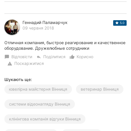
Геннадий Паламарчук
5.0
09 червня 2018
Отличная компания, быстрое реагирование и качественное
оборудование. Дружелюбные сотрудники
Відповісти
Поділитися
Корисно
chat_bubble
reply
thumb_up_alt
Поскаржитися
warning
Шукають ще:
ювелірна майстерня Вінниця
ветеринар Вінниця
системи відеонагляду Вінниця
клінінгова компанія відгуки Вінниця