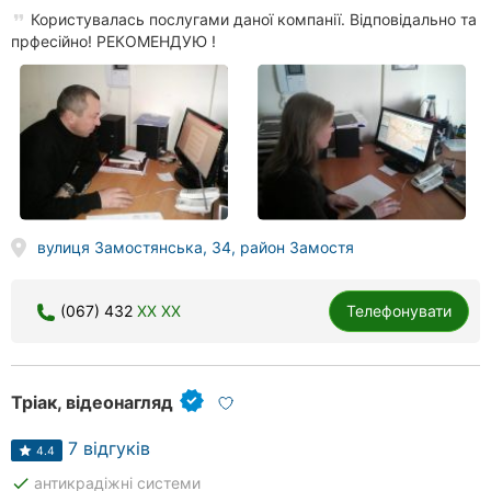
Користувалась послугами даної компанії. Відповідально та
прфесійно! РЕКОМЕНДУЮ !
вулиця Замостянська, 34, район Замостя
(067) 432
XX XX
Телефонувати
Тріак, відеонагляд
7 відгуків
4.4
done
антикрадіжні системи