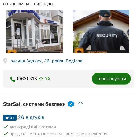
объектам, мы очень до...
вулиця Зодчих, 36, район Поділля
(063) 313
XX XX
Телефонувати
StarSat, системи безпеки
26 відгуків
4.1
done
антикрадіжні системи
done
продаж і монтаж систем відеоспостереження