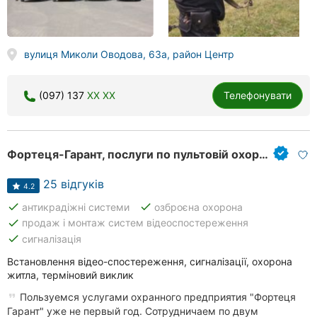
вулиця Миколи Оводова, 63а, район Центр
(097) 137
XX XX
Телефонувати
Фортеця-Гарант, послуги по пультовій охороні об’єктів
25 відгуків
4.2
done
done
антикрадіжні системи
озброєна охорона
done
продаж і монтаж систем відеоспостереження
done
сигналізація
Встановлення відео-спостереження, сигналізації, охорона
житла, терміновий виклик
Пользуемся услугами охранного предприятия "Фортеця
Гарант" уже не первый год. Сотрудничаем по двум