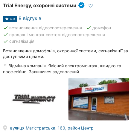
Trial Energy, охоронні системи
8 відгуків
4.0
done
done
встановлення відеоспостереження
домофон
done
продаж і монтаж систем відеоспостереження
done
сигналізація
Встановлення домофонів, охоронної системи, сигналізації за
доступними цінами.
Відмінна компанія. Якісний електромонтаж, швидко та
професійно. Залишився задоволений.
вулиця Магістратська, 160, район Центр