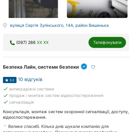
вулиця Сергія Зулінського, 14А, район Вишенька
(097) 286
XX XX
Телефонувати
Безпека Лайн, системи безпеки
10 відгуків
5.0
done
антикрадіжні системи
done
продаж і монтаж систем відеоспостереження
done
сигналізація
Консультація, монтаж систем охоронної сигналізації, доступу,
відеоспостереження.
Велике спасибі. Кілька днів шукали компанію для