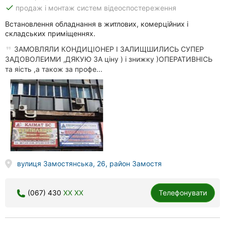
done
продаж і монтаж систем відеоспостереження
Встановлення обладнання в житлових, комерційних і
складських приміщеннях.
ЗАМОВЛЯЛИ КОНДИЦІОНЕР І ЗАЛИЩШИЛИСЬ СУПЕР
ЗАДОВОЛЕИМИ ,ДЯКУЮ ЗА ціну ) і знижку )ОПЕРАТИВНІСЬ
та яість ,а також за профе...
вулиця Замостянська, 26, район Замостя
(067) 430
XX XX
Телефонувати