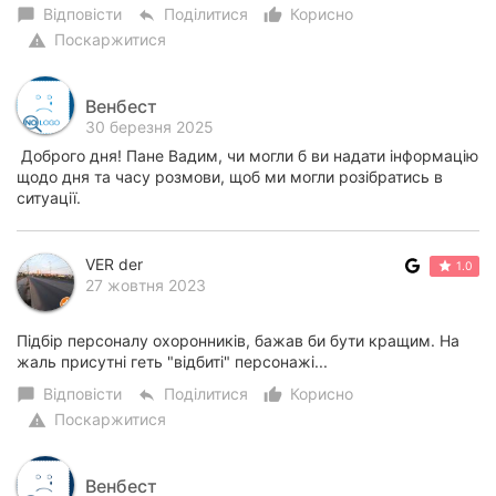
Відповісти
Поділитися
Корисно
chat_bubble
reply
thumb_up_alt
Поскаржитися
warning
Венбест
30 березня 2025
Доброго дня! Пане Вадим, чи могли б ви надати інформацію
щодо дня та часу розмови, щоб ми могли розібратись в
ситуації.
VER der
1.0
27 жовтня 2023
Підбір персоналу охоронників, бажав би бути кращим. На
жаль присутні геть "відбиті" персонажі...
Відповісти
Поділитися
Корисно
chat_bubble
reply
thumb_up_alt
Поскаржитися
warning
Венбест