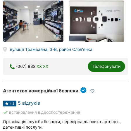
вулиця Трамвайна, 3-В, район Слов'янка
(067) 882
XX XX
Телефонувати
Агентство комерційної безпеки
5 відгуків
4.8
done
встановлення відеоспостереження
Організація служби безпеки, перевірка ділових партнерів,
детективні послуги.