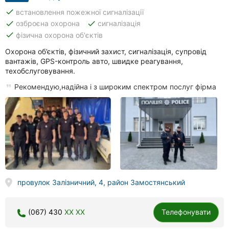
done
встановлення пожежної сигналізації
done
done
озброєна охорона
сигналізація
done
фізична охорона об'єктів
Охорона об’єктів, фізичний захист, сигналізація, супровід
вантажів, GPS-контроль авто, швидке реагування,
техобслуговування.
Рекомендую,надійна і з широким спектром послуг фірма
провулок Залізничний, 4, район Замостянський
(067) 430
XX XX
Телефонувати