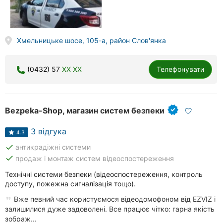
Хмельницьке шосе, 105-а, район Слов'янка
(0432) 57
XX XX
Телефонувати
Bezpeka-Shop, магазин систем безпеки
3 відгука
4.3
done
антикрадіжні системи
done
продаж і монтаж систем відеоспостереження
Технічні системи безпеки (відеоспостереження, контроль
доступу, пожежна сигналізація тощо).
Вже певний час користуємося відеодомофоном від EZVIZ і
залишилися дуже задоволені. Все працює чітко: гарна якість
зображ...