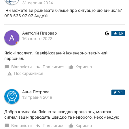
31 серпня 2024
Чи можете ви розказати більше про ситуацію що виникла?
098 536 97 97 Андрій
Анатолій Пивовар
5.0
16 лютого 2022
Якісні послуги. Кваліфікований інженерно-технічний
персонал.
Відповісти
Поділитися
Корисно
chat_bubble
reply
thumb_up_alt
Поскаржитися
warning
Анна Петрова
5.0
13 травня 2019
Добра компанія. Якісно та швидко працюють, монтаж
сигналізацій проводять швидко та недорого. Рекомендую
Відповісти
Поділитися
Корисно
chat_bubble
reply
thumb_up_alt