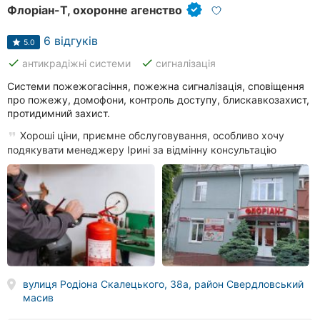
Флоріан-Т, охоронне агенство
6 відгуків
5.0
done
done
антикрадіжні системи
сигналізація
Системи пожежогасіння, пожежна сигналізація, сповіщення
про пожежу, домофони, контроль доступу, блискавкозахист,
протидимний захист.
Хороші ціни, приємне обслуговування, особливо хочу
подякувати менеджеру Ірині за відмінну консультацію
вулиця Родіона Скалецького, 38а, район Свердловський
масив