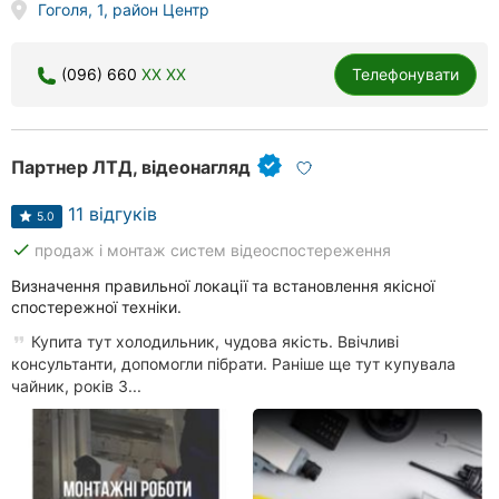
Гоголя, 1, район Центр
(096) 660
XX XX
Телефонувати
Партнер ЛТД, відеонагляд
11 відгуків
5.0
done
продаж і монтаж систем відеоспостереження
Визначення правильної локації та встановлення якісної
спостережної техніки.
Купита тут холодильник, чудова якість. Ввічливі
консультанти, допомогли пібрати. Раніше ще тут купувала
чайник, років 3...