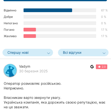
Херсон
Відмінно
67 %
Полтава
Добре
0 %
Непогано
0 %
Чернігів
Погано
17 %
Жахливо
17 %
Черкаси
Чернівці
Спершу нові
Всі відгуки
Суми
Vadym
2.0
Івано-
30 березня 2025
Франківськ
Оператор розмовляє російською.
Луцьк
Неприємно.
Ужгород
Власникам варто звернути увагу.
Українська компанія, яка дорожить своєю репутацією, має
Карпати
на це зважати.