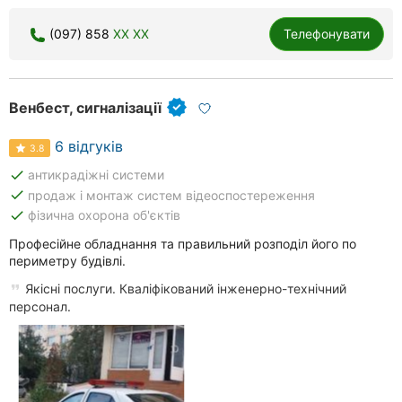
(097) 858
XX XX
Телефонувати
Венбест, сигналізації
6 відгуків
3.8
done
антикрадіжні системи
done
продаж і монтаж систем відеоспостереження
done
фізична охорона об'єктів
Професійне обладнання та правильний розподіл його по
периметру будівлі.
Якісні послуги. Кваліфікований інженерно-технічний
персонал.