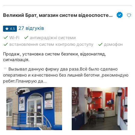
Великий Брат, магазин систем відеоспостереження та сигналізації
27 відгуків
4.5
done
done
Wi-Fi
антикрадіжні системи
done
done
встановлення систем контролю доступу
домофон
Продаж, установка систем безпеки, відеонагляд,
сигналізація.
Вызывал данную фирму два раза.Всё было сделано
оперативно и качественно без лишней беготни ,рекомендую
ребят.Планирую да...