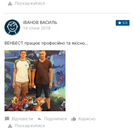
Поскаржитися
warning
ІВАНОВ ВАСИЛЬ
5.0
14 січня 2019
ВЕНБЕСТ працює професійно та якісно...
Відповісти
Поділитися
Корисно
chat_bubble
reply
thumb_up_alt
Поскаржитися
warning