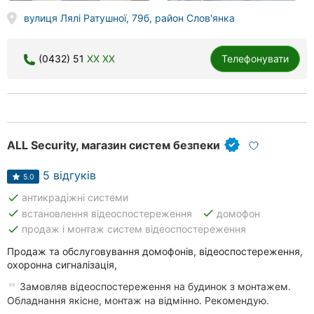
вулиця Лялі Ратушної, 79б, район Слов'янка
(0432) 51
XX XX
Телефонувати
ALL Security, магазин систем безпеки
5 відгуків
5.0
done
антикрадіжні системи
done
done
встановлення відеоспостереження
домофон
done
продаж і монтаж систем відеоспостереження
Продаж та обслуговування домофонів, відеоспостереження,
охоронна сигналізація,
Замовляв відеоспостереження на будинок з монтажем.
Обладнання якісне, монтаж на відмінно. Рекомендую.