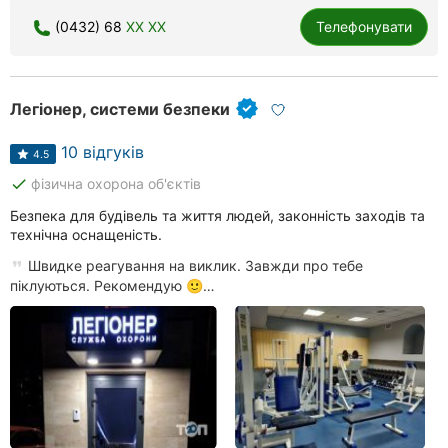
(0432) 68
XX XX
Телефонувати
Легіонер, системи безпеки
10 відгуків
4.5
done
фізична охорона об'єктів
Безпека для будівель та життя людей, законність заходів та
технічна оснащеність.
Швидке реагування на виклик. Завжди про тебе
піклуються. Рекомендую 🙂…