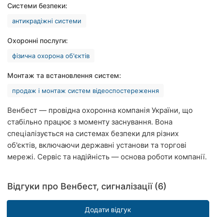
Системи безпеки:
Рівне
антикрадіжні системи
Одеса
Охоронні послуги:
Кропивницький
фізична охорона об'єктів
Київ
Монтаж та встановлення систем:
продаж і монтаж систем відеоспостереження
Харків
Венбест — провідна охоронна компанія України, що
Запоріжжя
стабільно працює з моменту заснування. Вона
спеціалізується на системах безпеки для різних
Дніпро
об'єктів, включаючи державні установи та торгові
Львів
мережі. Сервіс та надійність — основа роботи компанії.
Кривий
Відгуки про Венбест, сигналізації (6)
Ріг
Миколаїв
Додати відгук