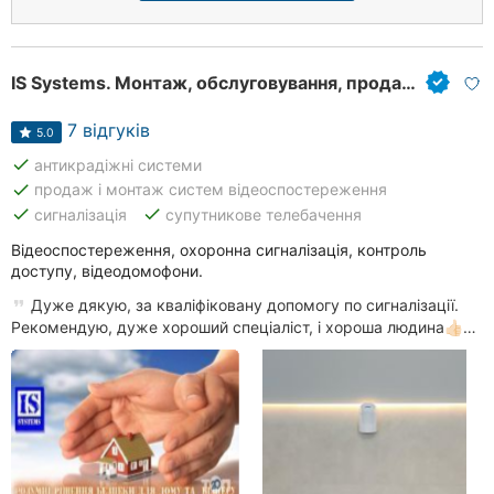
IS Systems. Монтаж, обслуговування, продаж систем безпеки
7 відгуків
5.0
done
антикрадіжні системи
done
продаж і монтаж систем відеоспостереження
done
done
сигналізація
супутникове телебачення
Відеоспостереження, охоронна сигналізація, контроль
доступу, відеодомофони.
Дуже дякую, за кваліфіковану допомогу по сигналізації.
Рекомендую, дуже хороший спеціаліст, і хороша людина👍🏻…