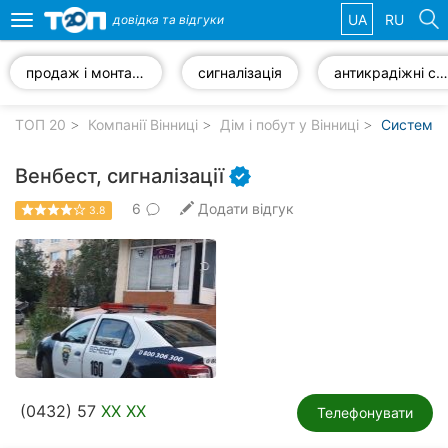
UA
RU
довідка та
відгуки
Toggle
navigation
продаж і монтаж систем відеоспостереження
сигналізація
антикрадіжні системи
Обрані
компанії
ТОП 20
Компанії Вінниці
Дім і побут у Вінниці
Системи б
Венбест, сигналізації
6
Додати відгук
3.8
Популярні
рубрики:
Стоматології
Ветеринарні
клініки
Приватні
(0432) 57
XX XX
клініки
Телефонувати