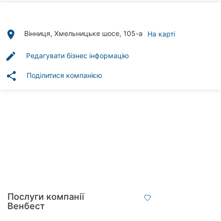
Автошколи
Ресторани
place
Вінниця, Хмельницьке шосе, 105-а
На карті
Всі
edit
Редагувати бізнес інформацію
рубрики
share
Поділитися компанією
Всі
міста:
Вінниця
Житомир
Тернопіль
Послуги компанії
Венбест
Хмельницький