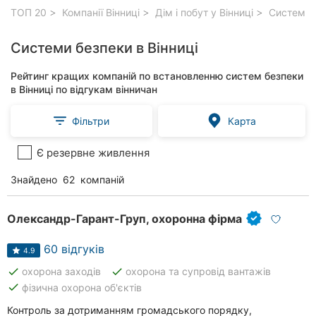
ТОП 20
Компанії Вінниці
Дім і побут у Вінниці
Системи б
Системи безпеки в Вінниці
Рейтинг кращих компаній по встановленню систем безпеки
в Вінниці по відгукам вінничан
Фільтри
Карта
Є резервне живлення
Знайдено
62
компаній
Олександр-Гарант-Груп, охоронна фірма
60 відгуків
4.9
done
done
охорона заходів
охорона та супровід вантажів
done
фізична охорона об'єктів
Контроль за дотриманням громадського порядку,