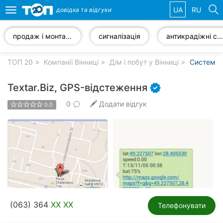
UA
RU
довідка та
відгуки
Toggle
navigation
продаж і монтаж систем відеоспостереження
сигналізація
антикрадіжні системи
Обрані
компанії
ТОП 20
Компанії Вінниці
Дім і побут у Вінниці
Системи б
Textar.Biz, GPS-відстеження
0
Додати відгук
0.0
Популярні
рубрики:
Стоматології
Ветеринарні
клініки
Приватні
(063) 364
XX XX
клініки
Телефонувати