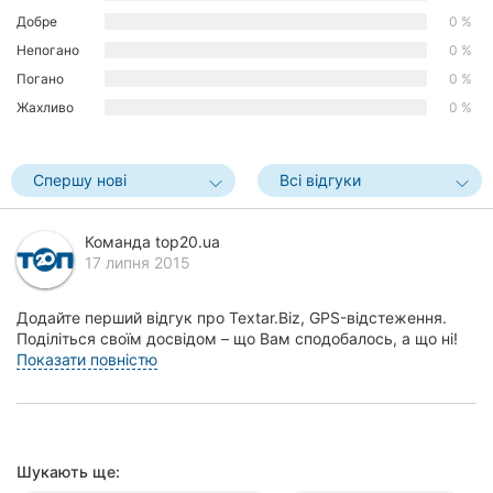
Добре
0 %
Херсон
Непогано
0 %
Полтава
Погано
0 %
Жахливо
0 %
Чернігів
Черкаси
Спершу нові
Всі відгуки
Чернівці
Команда top20.ua
Суми
17 липня 2015
Івано-
Додайте перший відгук про Textar.Biz, GPS-відстеження.
Франківськ
Поділіться своїм досвідом – що Вам сподобалось, а що ні!
Це допоможе іншим жителям Вінниці зроб...
Показати повністю
Луцьк
Ужгород
Карпати
Шукають ще: