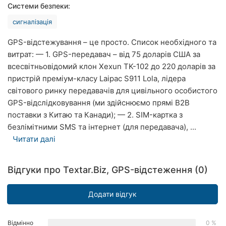
Системи безпеки:
Рівне
сигналізація
Одеса
GPS-відстежування – це просто. Список необхідного та
Кропивницький
витрат: — 1. GPS-передавач – від 75 доларів США за
всесвітньовідомий клон Xexun TK-102 до 220 доларів за
Київ
пристрій преміум-класу Laipac S911 Lola, лідера
світового ринку передавачів для цивільного особистого
Харків
GPS-відслідковування (ми здійснюємо прямі B2B
поставки з Китаю та Канади); — 2. SIM-картка з
Запоріжжя
безлімітними SMS та інтернет (для передавача), ...
Читати далі
Дніпро
Львів
Відгуки про Textar.Biz, GPS-відстеження (0)
Кривий
Ріг
Додати відгук
Миколаїв
Відмінно
0 %