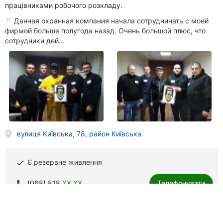
працівниками робочого розкладу.
Данная охранная компания начала сотрудничать с моей
фирмой больше полугода назад. Очень большой плюс, что
сотрудники дей...
вулиця Київська, 78, район Київська
Є резервне живлення
done
(068) 818
XX XX
Телефонувати