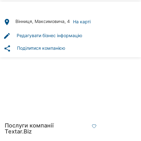
Автошколи
Ресторани
place
Вінниця, Максимовича, 4
На карті
Всі
edit
Редагувати бізнес інформацію
рубрики
share
Поділитися компанією
Всі
міста:
Вінниця
Житомир
Тернопіль
Послуги компанії
Textar.Biz
Хмельницький