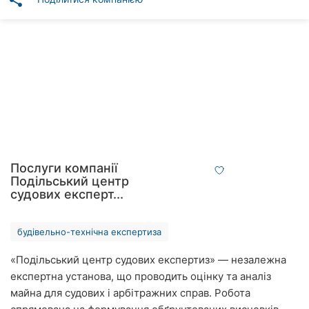
share
Автошколи
Ресторани
Всі
рубрики
Всі
Послуги компанії
міста:
Подільський центр
судових експерт...
Вінниця
будівельно-технічна експертиза
Житомир
«Подільський центр судових експертиз» — незалежна
Тернопіль
експертна установа, що проводить оцінку та аналіз
майна для судових і арбітражних справ. Робота
Хмельницький