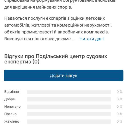
спрямована на формування обґрунтованих висновків
Рівне
для вирішення майнових спорів.
Надаються послуги експертів з оцінки легкових
Одеса
автомобілів, житлової та комерційної нерухомості,
Кропивницький
об’єктів промисловості й виробничих комплексів.
Виконується підготовка докуме ...
Читати далі
Київ
Харків
Відгуки про Подільський центр судових
експертиз (0)
Запоріжжя
Додати відгук
Дніпро
Львів
Відмінно
0 %
Добре
0 %
Кривий
Непогано
0 %
Ріг
Погано
0 %
Жахливо
0 %
Миколаїв