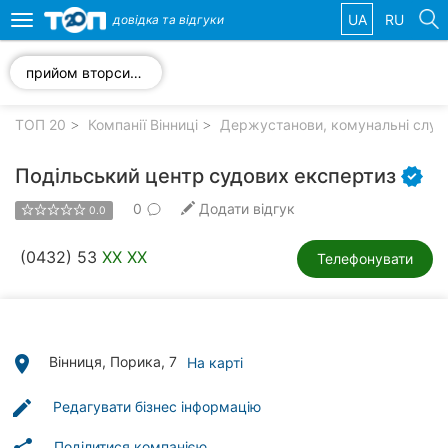
UA
RU
довідка та
відгуки
Toggle
navigation
прийом вторсировини
Обрані
компанії
ТОП 20
Компанії Вінниці
Держустанови, комунальні служб
Подільський центр судових експертиз
0
Додати відгук
0.0
Популярні
рубрики:
(0432) 53
XX XX
Телефонувати
Стоматології
Ветеринарні
клініки
place
Вінниця, Порика, 7
На карті
Приватні
edit
Редагувати бізнес інформацію
клініки
Поділитися компанією