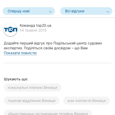
Херсон
Спершу нові
Всі відгуки
Полтава
Команда top20.ua
Чернігів
14 травня 2015
Черкаси
Додайте перший відгук про Подільський центр судових
експертиз. Поділіться своїм досвідом – що Вам
Чернівці
сподобалось, а що ні! Це допоможе іншим жителям Вінн...
Показати повністю
Суми
Івано-
Франківськ
Шукають ще:
комунальні платежі Вінниця
Луцьк
Ужгород
поштові відділення Вінниця
жек контакти Вінниця
Карпати
общественные организации телефон Вінниця